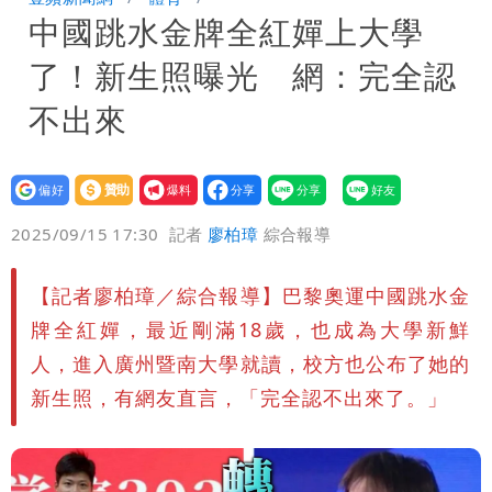
中國跳水金牌全紅嬋上大學
周溼答答
Tim哥慘成淹水戶 貨物及電腦全泡水！
了！新生照曝光 網：完全認
他崩潰喊完蛋
黑面嫁女席開200桌搞成演唱會 她嫌高
不出來
調轉為感動「這是他愛我的方式」
以色列媒體驚爆：伊朗最高領袖緊急送醫
設為
贊助
我要
台北山區升級「大豪雨」！基隆北海岸逢
偏好
壹蘋
爆料
2025/09/15 17:30
記者
廖柏璋
綜合報導
大潮 恐海水倒灌
澎湖13兒女擠住10坪屋 媽帶補助款離
【記者廖柏璋／綜合報導】巴黎奧運中國跳水金
家！縣府出手了
經紀人強吻女藝人「我又沒伸舌頭」 連
牌全紅嬋，最近剛滿18歲，也成為大學新鮮
法官都怒了：相當噁心
桃園復興宣布今停班課！全台放假情形一
人，進入廣州暨南大學就讀，校方也公布了她的
新生照，有網友直言，「完全認不出來了。」
次看
慈濟遭詐10億 他點名顏博文下台：認
錯有那麼難嗎？
颱風相當有感！海警持續到明晨 北部風