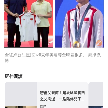
全紅嬋新生照(左)和去年奧運奪金時差很多。 翻攝微
博
延伸閱讀
悲傷父親節！超級球星梅西
之父病逝 一路陪伴兒子闖
蕩足壇
國際