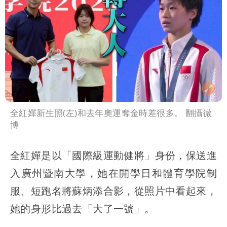
雨這時才變小
五月天冠佑20歲女兒「遭AI假造不雅影
像」 憤怒發聲：已截圖
最新風雨預測！今天「9地區」達停班課
標準
姜厚任自爆「和女友前夫是好友」 駁斥
小三傳言：你在講三小？
全紅嬋新生照(左)和去年奧運奪金時差很多。 翻攝微
博
全紅嬋是以「國際級運動健將」身份，保送進
入廣州暨南大學，她在開學日和體育學院制
服、短跑名將蘇炳添合影，從照片中看起來，
她的身形比過去「大了一號」。