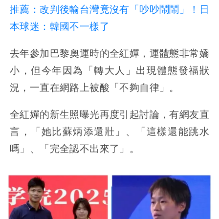
推薦：改判後輸台灣竟沒有「吵吵鬧鬧」！日
本球迷：韓國不一樣了
去年參加巴黎奧運時的全紅嬋，運體態非常嬌
小，但今年因為「轉大人」出現體態發福狀
況，一直在網路上被酸「不夠自律」。
全紅嬋的新生照曝光再度引起討論，有網友直
言，「她比蘇炳添還壯」、「這樣還能跳水
嗎」、「完全認不出來了」。