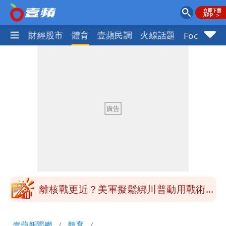
國際
財經股市
體育
壹蘋民調
火線話題
Focus+
最新風雨預測！今天「9地區」達停班課
標準
姜厚任自爆「和女友前夫是好友」 駁斥
小三傳言：你在講三小？
姜厚任女友3碩1博都在騙？ 精神科醫
師：「幻謊者」無法治
木瓜霞｜姜厚任戀上奇女子撞哏「香港爺
孫戀」 75歲男星傻淪小王一場空
離核戰更近？美軍擬鬆綁川普動用戰術性
核武
白海豚走後 西南季風全面接管！未來一
壹蘋新聞網
體育