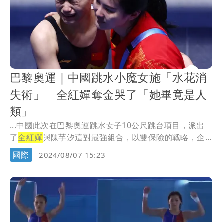
巴黎奧運｜中國跳水小魔女施「水花消
失術」 全紅嬋奪金哭了「她畢竟是人
類」
...中國此次在巴黎奧運跳水女子10公尺跳台項目，派出
了
全紅嬋
與陳芋汐這對最強組合，以雙保險的戰略，企
圖鎖...
國際
2024/08/07 15:23