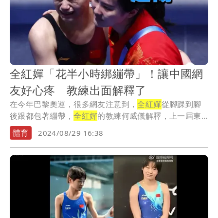
全紅嬋「花半小時綁繃帶」！讓中國網
友好心疼 教練出面解釋了
在今年巴黎奧運，很多網友注意到，
全紅嬋
從腳踝到腳
後跟都包著繃帶，
全紅嬋
的教練何威儀解釋，上一屆東
京奧...
體育
2024/08/29 16:38