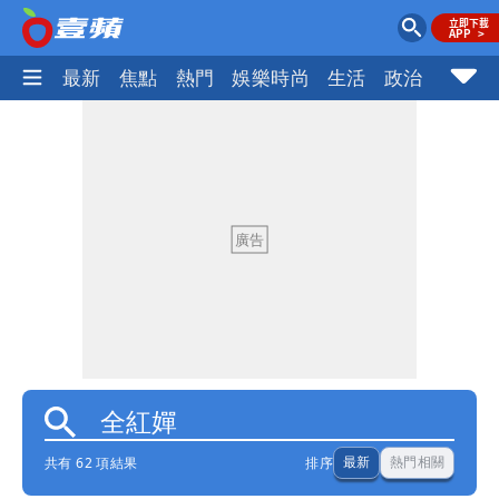
最新
焦點
熱門
娛樂時尚
生活
政治
社會
共有 62 項結果
排序
最新
熱門相關