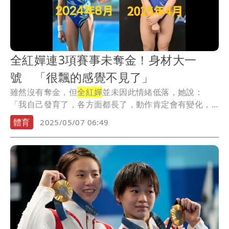
全紅嬋連3項賽事未奪金！身材大一
號 「很飄的感覺不見了」
雖然沒有奪金，但
全紅嬋
並未因此情緒低落，她說：
「我自己發育了，各方面都長了，動作肯定會有變化，
所以沒...
體育
2025/05/07 06:49