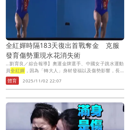
全紅嬋時隔183天復出首戰奪金 克服
發育傷勢重現水花消失術
...劉育良／綜合報導】奧運金牌選手、中國女子跳水運動
員
全紅嬋
，因為「轉大人」身材發福以及傷勢影響，長
達1...
體育
2025/11/02 22:07