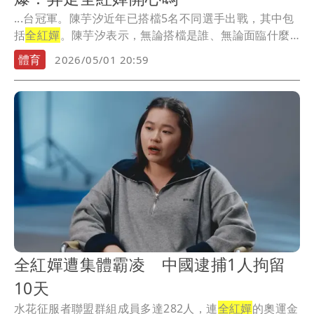
...台冠軍。陳芋汐近年已搭檔5名不同選手出戰，其中包
括
全紅嬋
。陳芋汐表示，無論搭檔是誰、無論面臨什麼
樣的...
體育
2026/05/01 20:59
全紅嬋遭集體霸凌 中國逮捕1人拘留
10天
水花征服者聯盟群組成員多達282人，連
全紅嬋
的奧運金