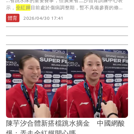
...省跳水隊的重要賽事，但廣東省二沙體育訓練中心表
示，
全紅嬋
目前處於傷病調整期，暫不具備參賽的條
件，所以...
體育
2026/04/30 17:41
陳芋汐合體新搭檔跳水摘金 中國網酸
爆：弄走全紅嬋開心嗎