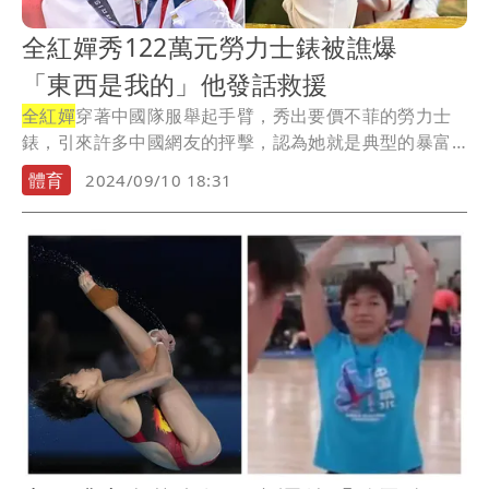
全紅嬋秀122萬元勞力士錶被譙爆
「東西是我的」他發話救援
全紅嬋
穿著中國隊服舉起手臂，秀出要價不菲的勞力士
錶，引來許多中國網友的抨擊，認為她就是典型的暴富
土豪...
體育
2024/09/10 18:31