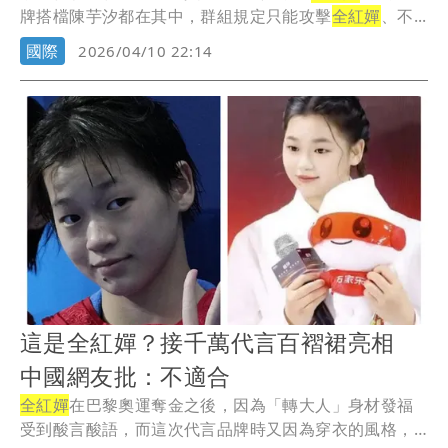
牌搭檔陳芋汐都在其中，群組規定只能攻擊
全紅嬋
、不...
國際
2026/04/10 22:14
這是全紅嬋？接千萬代言百褶裙亮相
中國網友批：不適合
全紅嬋
在巴黎奧運奪金之後，因為「轉大人」身材發福
受到酸言酸語，而這次代言品牌時又因為穿衣的風格，