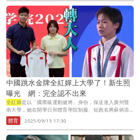
中國跳水金牌全紅嬋上大學了！新生照
曝光 網：完全認不出來
全紅嬋
是以「國際級運動健將」身份，保送進入廣州暨
南大學，她在開學日和體育學院制服、短跑名將蘇炳添
合影...
體育
2025/09/15 17:30