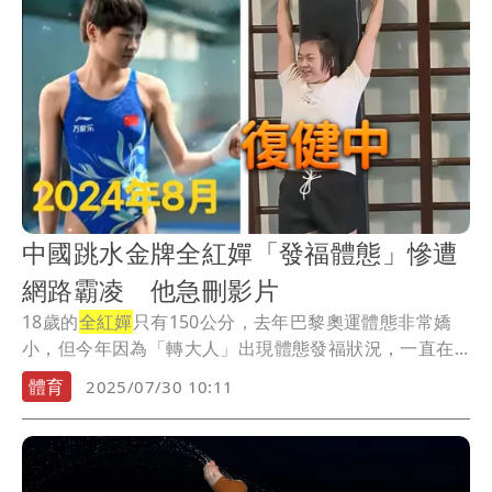
中國跳水金牌全紅嬋「發福體態」慘遭
網路霸凌 他急刪影片
18歲的
全紅嬋
只有150公分，去年巴黎奧運體態非常嬌
小，但今年因為「轉大人」出現體態發福狀況，一直在...
體育
2025/07/30 10:11