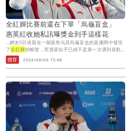
全紅嬋比賽前還在下單「烏龜盲盒」
惠英紅收她私訊曝獎金到手這樣花
...網友5日凌晨在一個販售玩具烏龜盲盒的直播間中發現
了
全紅嬋
的帳號，而賣家似乎已經不是第一次遇到喜歡
烏龜...
體育
2024/08/06 15:48