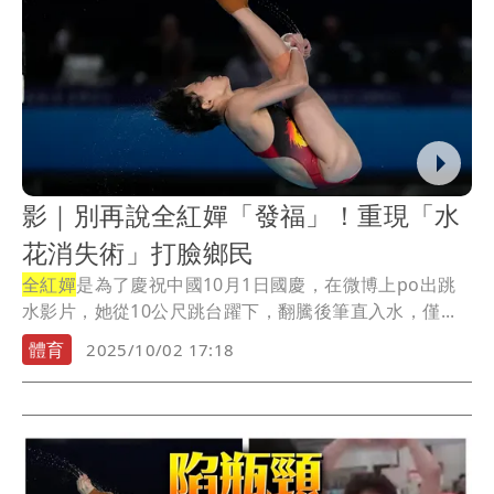
影｜別再說全紅嬋「發福」！重現「水
花消失術」打臉鄉民
全紅嬋
是為了慶祝中國10月1日國慶，在微博上po出跳
水影片，她從10公尺跳台躍下，翻騰後筆直入水，僅...
體育
2025/10/02 17:18