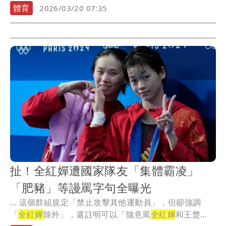
遭到...
體育
2026/03/20 07:35
扯！全紅嬋遭國家隊友「集體霸凌」
「肥豬」等謾罵字句全曝光
... 這個群組規定「禁止攻擊其他運動員」，但卻強調
「
全紅嬋
除外」，還註明可以「隨意罵
全紅嬋
和王楚