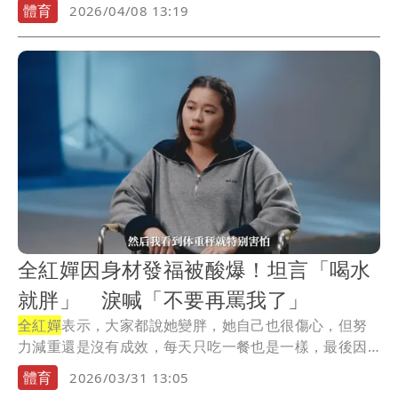
欽，照...
體育
2026/04/08 13:19
全紅嬋因身材發福被酸爆！坦言「喝水
就胖」 淚喊「不要再罵我了」
全紅嬋
表示，大家都說她變胖，她自己也很傷心，但努
力減重還是沒有成效，每天只吃一餐也是一樣，最後因
此害...
體育
2026/03/31 13:05