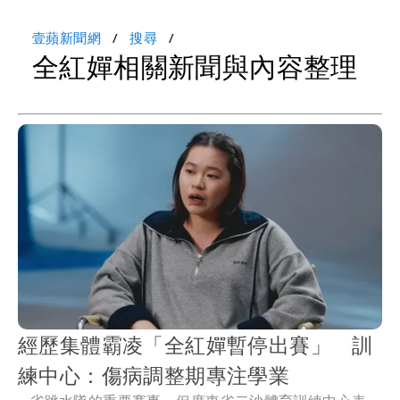
壹蘋新聞網
搜尋
全紅嬋相關新聞與內容整理
經歷集體霸凌「全紅嬋暫停出賽」 訓
練中心：傷病調整期專注學業