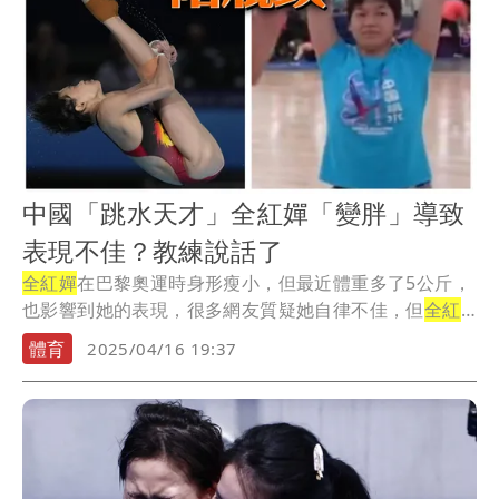
中國「跳水天才」全紅嬋「變胖」導致
表現不佳？教練說話了
全紅嬋
在巴黎奧運時身形瘦小，但最近體重多了5公斤，
也影響到她的表現，很多網友質疑她自律不佳，但
全紅
嬋
...
體育
2025/04/16 19:37