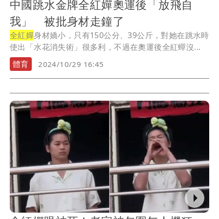
中國跳水金牌全紅嬋奧運後「放飛自
我」 被批身材走鐘了
全紅嬋
身材嬌小，只有150公分、39公斤，對她在跳水時
使出「水花消失術」很多利，不過在奧運後全紅蟬沒...
體育
2024/10/29 16:45