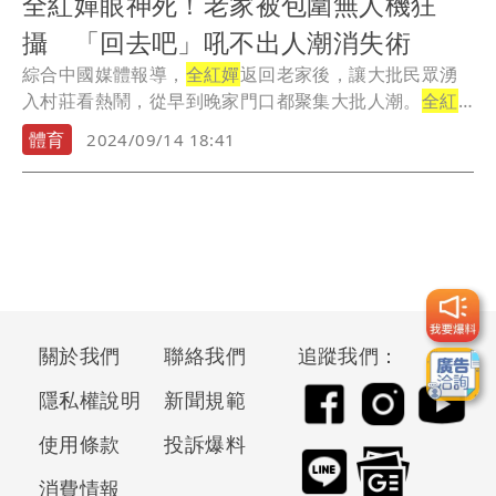
全紅嬋眼神死！老家被包圍無人機狂
攝 「回去吧」吼不出人潮消失術
綜合中國媒體報導，
全紅嬋
返回老家後，讓大批民眾湧
入村莊看熱鬧，從早到晚家門口都聚集大批人潮。
全紅
嬋
回...
體育
2024/09/14 18:41
關於我們
聯絡我們
追蹤我們：
隱私權說明
新聞規範
使用條款
投訴爆料
消費情報