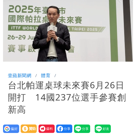
驚：戰局變五五波
白海豚颱風攪局父親節！明雨量「紅到發
紫」
女律師詐慈濟10億 坐擁232公斤黃金仍
接案！同業酸：我輩楷模
明金成離世留下雙胞胎 4歲兒與老師一
段對話催淚
演習登場！搭雙鐵、航班3大注意事項快
Loaded
:
Unmute
61.92%
看
慈濟遭詐10.6億！網紅揪聲明「疑點重
壹蘋新聞網
體育
台北帕運桌球未來賽6月26日
重」 1細節避而不談
蔣萬安民調只贏5％「現任優勢去哪？」
開打 14國237位選手參賽創
媒體人嘆：真的該緊張了
97萬網紅「肥大叔」驚傳猝逝！最後身
新高
影曝 網驚覺不對
慈濟被騙10億！陳時中一語成讖 王必
設為
贊助
我要
勝：時間久看出睿智
白海豚今下午2點半發海警！陸警機率最