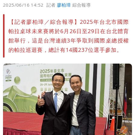
偏好
壹蘋
爆料
2025/06/16 14:52
記者
廖柏璋
綜合報導
高是這縣市
【記者廖柏璋／綜合報導】2025年台北市國際
帕拉桌球未來賽將於6月26日至29日在台北體育
館舉行，這是台灣連續3年爭取到國際桌總授權
的帕拉巡迴賽，總計有14國237位選手參加。