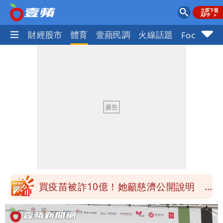
國際
財經股市
體育
壹蘋民調
火線話題
Focus+
慈濟被騙10億！陳時中一語成讖 王必
勝：時間久看出睿智
白海豚今下午2點半發海警！陸警機率最
高是這縣市
關之琳爆「奶孫戀」愛上小36歲男模
她親發聲回應了
兆基風暴｜前董座李建成今被檢調約談
最快今晚移送北檢複訊
買疫苗被詐10億！她籲慈濟公開說明
捐款人有權知真相
蔡英文變「台東蔡主委」嚇壞一堆人！他