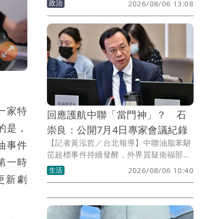
政治
2026/08/06 13:08
安今（6）日重砲回擊，質疑賴清德「神
隱一個多月，一出來講話就是推卸責
任」，並要求中央針對毒油事件說清楚、
負起責任。
一家特
回應護航中聯「當門神」？ 石
的是，
崇良：公開7月4日專家會議紀錄
【記者黃泓哲／台北報導】中聯油脂苯駢
油事件
芘超標事件持續發酵，外界質疑衛福部處
第一時
理過程不夠透明。立法院社福及衛環委員
生活
2026/08/06 10:40
更新劇
會通過提案，要求公開7月4日專家會議紀
錄、影音及相關文件。衛福部長石崇良表
示，相關錄音、影音與文件資料先前已全
數送交檢調機關調查，為了回應外界質