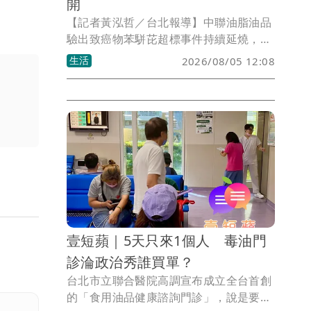
開
【記者黃泓哲／台北報導】中聯油脂油品
驗出致癌物苯駢芘超標事件持續延燒，外
界質疑衛福部食藥署7月4日召開的專家會
生活
2026/08/05 12:08
議程序是否妥當。衛福部長石崇良在立法
院衛環委員會表示，相關資料已全部送交
檢調機關調查，希望釐清外界爭議、還原
事實，同時承諾將公開7月4日專家會議的
完整紀錄，讓外界了解當天討論過程與決
策依據。
壹短蘋｜5天只來1個人 毒油門
診淪政治秀誰買單？
台北市立聯合醫院高調宣布成立全台首創
的「食用油品健康諮詢門診」，說是要協