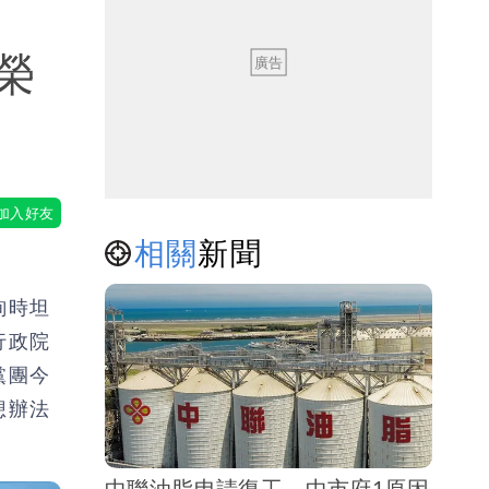
榮
相關
新聞
詢時坦
行政院
黨團今
想辦法
中聯油脂申請復工 中市府1原因