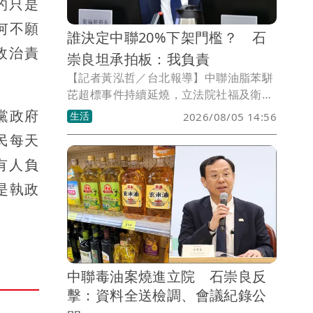
的只是
何不願
誰決定中聯20%下架門檻？ 石
政治責
崇良坦承拍板：我負責
【記者黃泓哲／台北報導】中聯油脂苯駢
芘超標事件持續延燒，立法院社福及衛環
委員會針對問題油品流向及下架標準展開
黨政府
生活
2026/08/05 14:56
攻防。其中，使用問題油品含量達20%的
民每天
食品必須下架的決策過程，成為朝野立委
追問焦點。衛福部長石崇良在備詢時表
有人負
示，相關標準是依據專家會議討論結果訂
是執政
定，但當被問到究竟是誰拍板時，他也明
確表示：「這個我負責，沒有問題。」並
進一步承認，20%下架標準最終由他決
定。
中聯毒油案燒進立院 石崇良反
擊：資料全送檢調、會議紀錄公