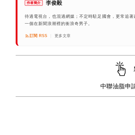
李俊毅
作者簡介
待過電視台，也混過網媒；不定時駐足國會，更常追著
一個在新聞浪潮裡的衝浪奇男子。
訂閱 RSS
更多文章
|
中聯油脂申