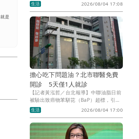
助民眾了解中聯油脂苯駢芘超標事件可能
生活
2026/08/04 17:08
帶來的健康風險。然而，門診開設不到一
週，截至8月3日下午，竟然只有1人掛
，就是
號。這個數字不只是尷尬，更像是一記響
亮耳光，狠狠打在決策者臉上。
擔心吃下問題油？北市聯醫免費
開診 5天僅1人就診
【記者黃泓哲／台北報導】中聯油脂日前
被驗出致癌物苯駢芘（BaP）超標，引發
民眾擔憂是否吃下問題油品、影響健康。
生活
2026/08/04 17:00
為回應外界疑慮，台北市立聯合醫院全台
首創設立「食用油品健康諮詢門診」，自
7月30日起開放民眾預約，希望透過專業
醫療團隊提供健康評估與諮詢服務，但統