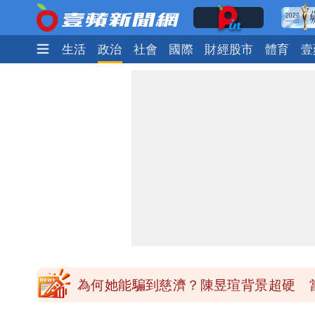
娛樂時尚
生活
政治
社會
國際
財經股市
體育
壹
中國賣家被踢爆在網購平台「租人頭」
批綠藉慈濟遭詐「洗記憶」 張彤：疫苗
慈濟遭詐｜陳時中要別人道歉 黃建賓
「小英男孩」涉貪洗錢起訴8個月首出
為何她能騙到慈濟？陳昱瑄背景超硬 