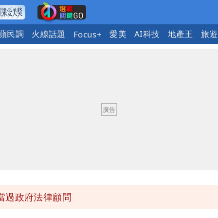
蘋民調
火線話題
愛美
AI科技
地產王
旅遊
Focus+
 吳欣岱：完美偽裝台灣企業
荒3+11台灣人沒有失憶
：你敢不敢先面對自己責任
庭 他翻供不認貪污、洗錢
當過政府法律顧問