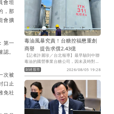
員會坦
疑，衛福部將公開所有會議紀錄，讓社會
了解當時決策過程，釐清相關爭議。
的，那
能會擴
毒油風暴究責！台糖控福懋重創
：第一
商譽 提告求償2.43億
確認。
【記者許麗珍／台北報導】最早驗到中聯
毒油的國營事業台糖公司，因未及時對外
揭露引發批評。台糖公司今（5日）表
財經股市
2026/08/05 19:28
示，今年5月向福懋公司購買的粗油，針
一次被
對福懋公司提供來自中聯公司的粗油油
封口止
源，造成台糖商譽受損、商品下架，沙拉
難免社
油商品損失至少有2.43億元，且遭外界指
出油品有問題，對此將研議提出告訴以正
視聽，盼外界勿以訛傳訛。