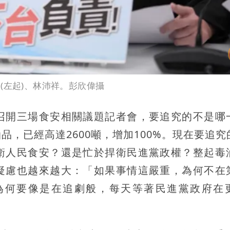
(左起)、林沛祥。彭欣偉攝
召開三場食安相關議題記者會，要追究的不是哪
，已經高達2600噸，增加100%。現在要追究
衛人民食安？還是忙於捍衛民進黨政權？整起毒
疑慮也越來越大：「如果事情這嚴重，為何不在
為何要像是在追劇般，每天等著民進黨政府在