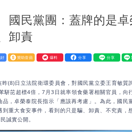
槍手疑學生
 國民黨團：蓋牌的是卓
 吳欣岱：完美偽裝台灣企業
荒3+11台灣人沒有失憶
、卸責
好
贊助壹蘋
我要爆料
昨(8)日立法院衛環委員會，對國民黨立委王育敏質
出苯駢芘超標4倍，7月3日就率領食藥署相關官員，向
油品，卓榮泰院長指示「應該再考慮」。為此，國民
遇到重大食安事件，看到的只是騙、卸責、不究責，
人民誠實公開。