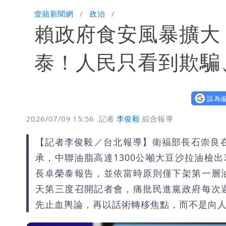
泰國校園爆槍響！2師中彈亡20人傷 
壹蘋新聞網
政治
賴政府食安風暴擴大
中國賣家被踢爆在網購平台「租人頭」
批綠藉慈濟遭詐「洗記憶」 張彤：疫苗
泰！人民只看到欺騙
設為偏
2026/07/09 15:56
記者
李俊毅
綜合報導
【記者李俊毅／台北報導】衛福部長石崇良在
承，中聯油脂高達1300公噸大豆沙拉油檢
長卓榮泰報告，並依當時原則僅下架第一層
天第三度召開記者會，痛批民進黨政府每次
先止血輿論，再以話術轉移焦點，而不是向