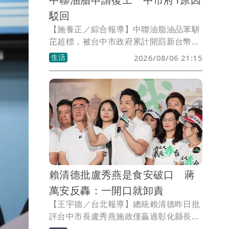
駁回
【施養正／綜合報導】中聯油脂油品苯駢
芘超標，被台中市政府累計開罰新台幣
600萬元並勒令停工。中聯公司於7月31
生活
2026/08/06 21:15
日提出復工申請，市府於8月5日依法駁
回。台中市政府強調，在各項風險獲得有
效控制前，絕不同意復工。
賴清德批盧秀燕是食安破口 蔣
萬安反轟：一開口就卸責
【王宇德／台北報導】總統賴清德昨日批
評台中市長盧秀燕施政僅贏過彰化縣長，
還指台中是「食安破口」。台北市長蔣萬