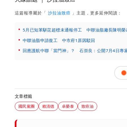
這篇報導屬於「
沙拉油致癌
」主題，更多延伸閱讀：
5月已知苯駢芘超標未通報停工 中聯油脂廠長陳明榮
中聯油脂申請復工 中市府1原因駁回
回應護航中聯「當門神」？ 石崇良：公開7月4日專
文章標籤
國民黨團
賴清德
卓榮泰
致癌油