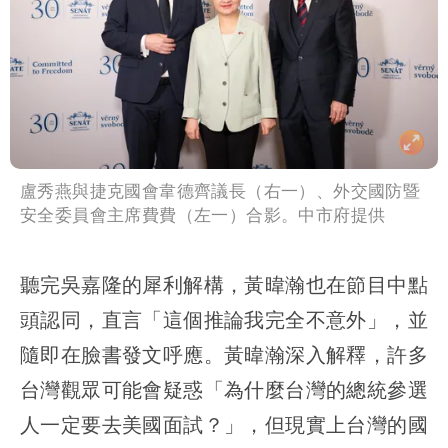
盧秀燕與捷克國會韋德齊議長（右一）、外交國防暨
安全委員會主席費費（左一）合影。中市府提供
聽完吳嘉隆的犀利解構，黃暐瀚也在節目中點
頭認同，直言「這個推論我完全不意外」，並
隨即在臉書發文呼應。黃暐瀚深入解釋，許多
台灣觀眾可能會疑惑「為什麼台灣的總統參選
人一定要去美國面試？」，但現實上台灣的國