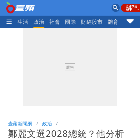
樂時尚
生活
政治
社會
國際
財經股市
體育
壹蘋民
壹蘋新聞網
政治
鄭麗文選2028總統？他分析