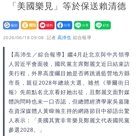
「美國樂見」等於保送賴清德
設為
贊助
我要
偏好
壹蘋
爆料
2026/06/18 09:08
記者
高沛生
綜合報導
【高沛生／綜合報導】繼4月赴北京與中共領導
人習近平會面後，國民黨主席鄭麗文近日結束訪
美行程，外界高度矚目她是否將跳過藍營地方縣
市長，親征2028年總統大選。雖然《華爾街日
報》先前點名北京看好她出征，且鄭麗文面對媒
體詢問時也未一口否認，但總體經濟學家吳嘉隆
在資深媒體人黃暐瀚主持的網路節目中卻語出驚
人表示：「美國其實非常樂見鄭麗文代表國民黨
參選2028。」