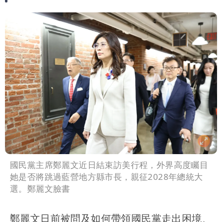
國民黨主席鄭麗文近日結束訪美行程，外界高度矚目
她是否將跳過藍營地方縣市長，親征2028年總統大
選。鄭麗文臉書
鄭麗文日前被問及如何帶領國民黨走出困境、