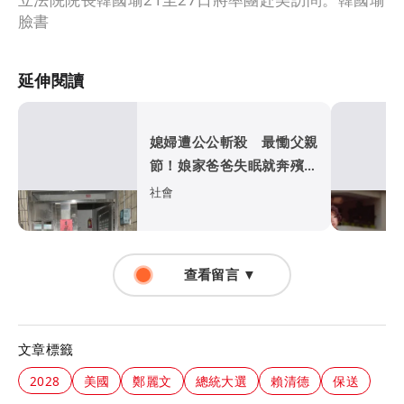
臉書
延伸閱讀
媳婦遭公公斬殺 最慟父親
節！娘家爸爸失眠就奔殯儀
館...
社會
查看留言 ▼
文章標籤
2028
美國
鄭麗文
總統大選
賴清德
保送