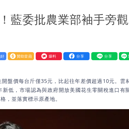
斥小三傳言：你在講三小？
慘！藍委批農業部袖手旁
醫師：「幻謊者」無法治
意「洗腦台灣人兩觀念」
好
贊助壹蘋
我要爆料
開盤價每台斤僅35元，比起往年差價超過10元。雲
年新低，市場認為與政府開放美國花生零關稅進口有
價格，並落實標示原產地。