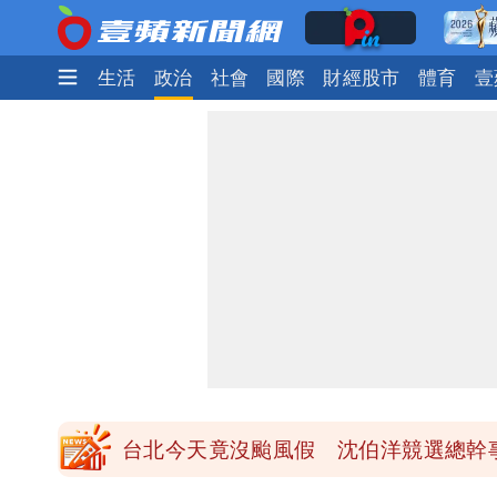
娛樂時尚
生活
政治
社會
國際
財經股市
體育
壹
姜厚任女友3碩1博都在騙？ 精神科
民間採購BNT源頭 鄭運鵬：有群人故
女生一對A錯了嗎？環法女子自由車賽
有人利用「上人」掏空慈濟？ 張景森提
台北今天竟沒颱風假 沈伯洋競選總幹