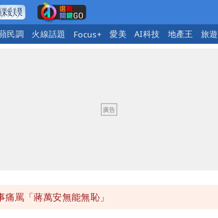
蘋民調
火線話題
愛美
AI科技
地產王
旅遊
Focus+
醫師：「幻謊者」無法治
意「洗腦台灣人兩觀念」
 男裁判勒令女選手「解衣」檢查
2建議：這是保護慈濟
事痛罵「蔣萬安無能無恥」