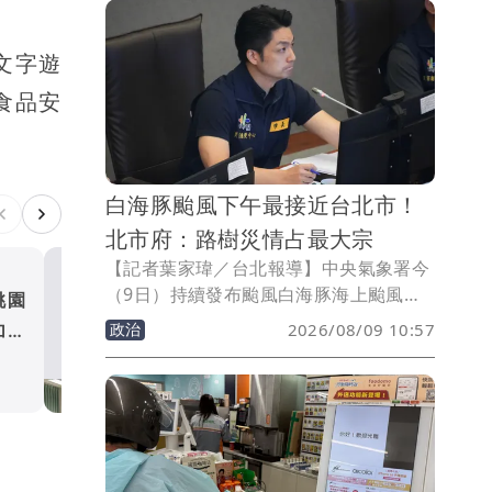
並結合家長及校方，才能保障師生雙方相
關權益。」更讓輿論炸鍋。
文字遊
食品安
白海豚颱風下午最接近台北市！
北市府：路樹災情占最大宗
【記者葉家瑋／台北報導】中央氣象署今
（9日）持續發布颱風白海豚海上颱風警
桃園
台中師遭學生襲擊恐失明 
報。台北市長蔣萬安今主持防颱應變會議
政治
2026/08/09 10:57
加菜
基金會發言挨轟「講屁話」
表示，經過評估，今天下午風勢仍大，市
生活
區雨勢也接近大雨的等級，山區雨勢更為
豪雨等級，並且伴隨7到8級陣風甚至更強
的陣風，那空曠地方也出現9級的陣風。