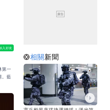
觀
相關
新聞
林第一
關。藍
憲兵颱風夜搭捷運增援！漢光第