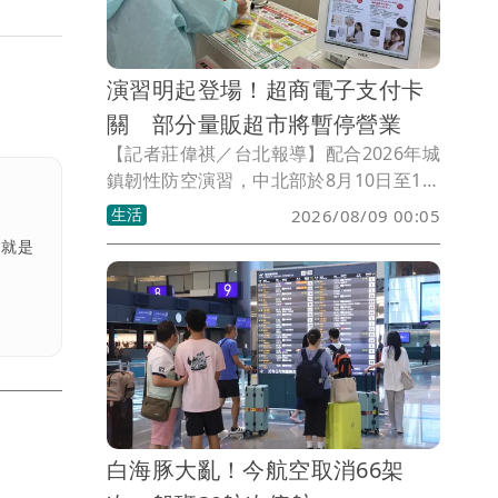
演習明起登場！超商電子支付卡
關 部分量販超市將暫停營業
【記者莊偉祺／台北報導】配合2026年城
鎮韌性防空演習，中北部於8月10日至13
日陸續登場行動網路降速演練，超商、超
生活
2026/08/09 00:05
市量販也公布因應措施，包含將暫停部分
，就是
電子支付、APP部分功能恐受影響，更有
配合演習暫停營業。
白海豚大亂！今航空取消66架