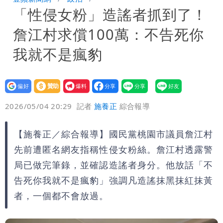
「性侵女粉」造謠者抓到了！
可能籠罩4縣市
詹江村求償100萬：不告死你
我就不是瘋豹
設為
贊助
我要
偏好
壹蘋
爆料
2026/05/04 20:29
記者
施養正
綜合報導
【施養正／綜合報導】國民黨桃園市議員詹江村
先前遭匿名網友指稱性侵女粉絲。詹江村透露警
局已做完筆錄，並確認造謠者身分。他放話「不
告死你我就不是瘋豹」強調凡造謠抹黑抹紅抹黃
者，一個都不會放過。