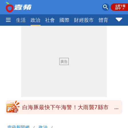
樂時尚
生活
政治
社會
國際
財經股市
體育
壹蘋民
白海豚最快下午海警！大雨襲7縣市 明
恐發陸警
白海豚路徑「搖擺」 暴風圈估擦沿岸！
可能籠罩4縣市
白海豚4個關鍵時間點！專家：明晚起風
雨最大
老公外遇修復內幕！欣西亞曬牽手照「2
人身體卻僵硬」
白海豚最快下午海警！大雨襲7縣市 明
恐發陸警
白海豚路徑「搖擺」 暴風圈估擦沿岸！
壹蘋新聞網
政治