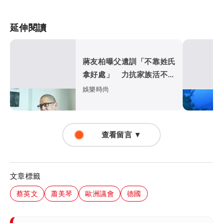
延伸閱讀
蔣友柏曝父遺訓「不靠姓氏
拿好處」 力抗家族活不過
50歲魔咒
娛樂時尚
查看留言 ▼
文章標籤
蔡英文
蕭美琴
歐洲議會
德國