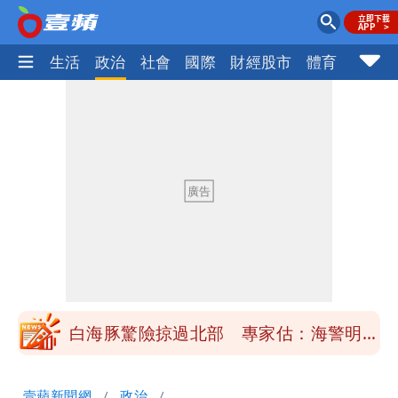
樂時尚
生活
政治
社會
國際
財經股市
體育
壹蘋民
「楊承勳」名字終於公開！被害人父淚喊
「終於能交代」 捐500萬獎學金延續愛
白海豚颱風逼近！鄭明典示警「恐遇黑潮
變強」 路徑分歧藏警訊：不利強度維持
高希均辭世享耆壽90歲 畢生推動閱讀
與進步觀念
內馬爾開到「寶可夢神包」後徹底入坑
砸重金再買一整桌卡盒
白海豚驚險掠過北部 專家估：海警明發
布 陸警可能相對低
「楊承勳」名字終於公開！被害人父淚喊
壹蘋新聞網
政治