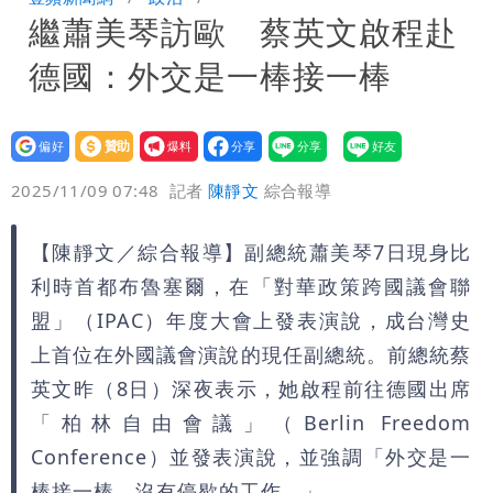
繼蕭美琴訪歐 蔡英文啟程赴
「終於能交代」 捐500萬獎學金延續愛
白海豚颱風逼近！鄭明典示警「恐遇黑潮
德國：外交是一棒接一棒
變強」 路徑分歧藏警訊：不利強度維持
設為
贊助
我要
偏好
壹蘋
爆料
2025/11/09 07:48
記者
陳靜文
綜合報導
【陳靜文／綜合報導】副總統蕭美琴7日現身比
利時首都布魯塞爾，在「對華政策跨國議會聯
盟」（IPAC）年度大會上發表演說，成台灣史
上首位在外國議會演說的現任副總統。前總統蔡
英文昨（8日）深夜表示，她啟程前往德國出席
「柏林自由會議」（Berlin Freedom
Conference）並發表演說，並強調「外交是一
棒接一棒，沒有停歇的工作。」