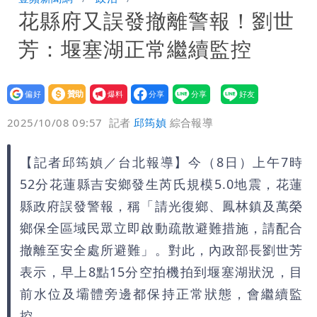
花縣府又誤發撤離警報！劉世
小三傳言：你在講三小？
姜厚任女友3碩1博都在騙？ 精神科醫
芳：堰塞湖正常繼續監控
師：「幻謊者」無法治
民間採購BNT源頭 鄭運鵬：有群人故意
「洗腦台灣人兩觀念」
設為
贊助
我要
偏好
壹蘋
爆料
2025/10/08 09:57
記者
邱筠媜
綜合報導
【記者邱筠媜／台北報導】今（8日）上午7時
52分花蓮縣吉安鄉發生芮氏規模5.0地震，花蓮
縣政府誤發警報，稱「請光復鄉、鳳林鎮及萬榮
鄉保全區域民眾立即啟動疏散避難措施，請配合
撤離至安全處所避難」。對此，內政部長劉世芳
表示，早上8點15分空拍機拍到堰塞湖狀況，目
前水位及壩體旁邊都保持正常狀態，會繼續監
控。