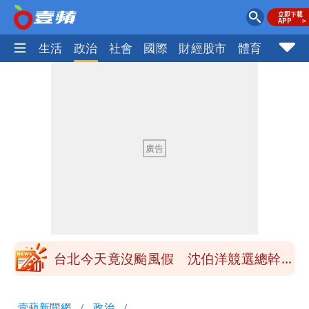
樂時尚
生活
政治
社會
國際
財經股市
體育
壹蘋民
姜厚任女友3碩1博都在騙？ 精神科醫
師：「幻謊者」無法治
民間採購BNT源頭 鄭運鵬：有群人故意
「洗腦台灣人兩觀念」
女生一對A錯了嗎？環法女子自由車賽
男裁判勒令女選手「解衣」檢查
有人利用「上人」掏空慈濟？ 張景森提2
建議：這是保護慈濟
台北今天竟沒颱風假 沈伯洋競選總幹事
痛罵「蔣萬安無能無恥」
姜厚任自爆「和女友前夫是好友」 駁斥
壹蘋新聞網
政治