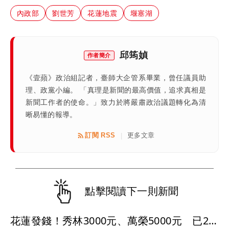
內政部
劉世芳
花蓮地震
堰塞湖
邱筠媜
作者簡介
《壹蘋》政治組記者，臺師大企管系畢業，曾任議員助
理、政黨小編。 「真理是新聞的最高價值，追求真相是
新聞工作者的使命。」致力於將嚴肅政治議題轉化為清
晰易懂的報導。
訂閱 RSS
更多文章
|
點擊閱讀下一則新聞
花蓮發錢！秀林3000元、萬榮5000元 已2.3萬人領振興金