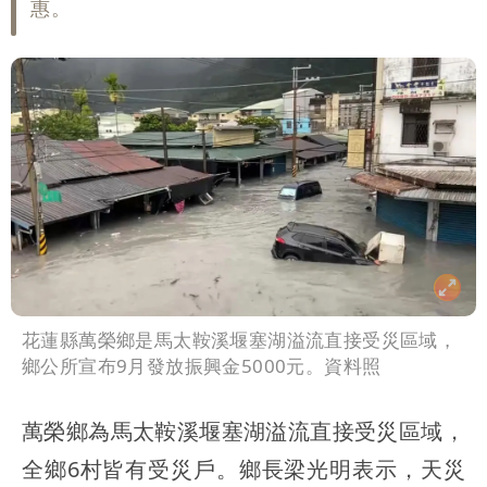
惠。
噴：難道真在顧忌中國？
狗仔直擊｜郭書瑤隨興打扮要價破10
萬 素顏進擊新生活圈（壹蘋10點強
打）
花蓮縣萬榮鄉是馬太鞍溪堰塞湖溢流直接受災區域，
鄉公所宣布9月發放振興金5000元。資料照
萬榮鄉為馬太鞍溪堰塞湖溢流直接受災區域，
全鄉6村皆有受災戶。鄉長梁光明表示，天災