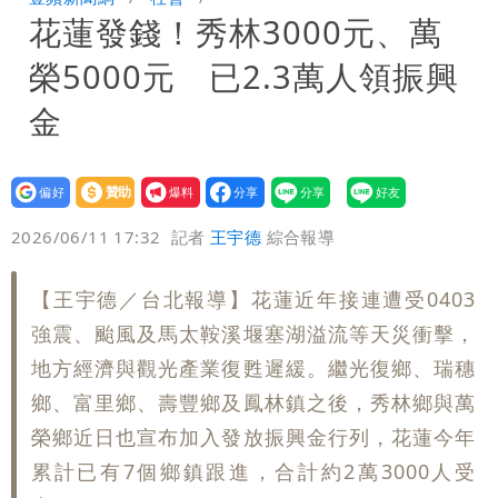
花蓮發錢！秀林3000元、萬
異 網笑：老師好像提油救火了
「民進黨有她裸照？」黃智賢回嗆：國民
榮5000元 已2.3萬人領振興
黨墮落還不准人說
13子女擠10坪屋 媽傳返家：我很愛孩
金
子...請還我們平靜
氣象女神累了？白海豚報成「白沙屯」
設為
贊助
我要
本尊：懊惱到現在
大爆發！3颱風+1熱帶低壓 專家逐一分
偏好
壹蘋
爆料
2026/06/11 17:32
記者
王宇德
綜合報導
析對台影響
陳時中選前夜「淋雨道歉」 王必勝認：
【王宇德／台北報導】花蓮近年接連遭受0403
已知輸了…無奈又不平
長崎原爆典禮矮化台灣 傷害真正的朋
強震、颱風及馬太鞍溪堰塞湖溢流等天災衝擊，
友！矢板明夫揭背後原因
「肥大叔」猝逝恐關品牌？團隊沉痛發
地方經濟與觀光產業復甦遲緩。繼光復鄉、瑞穗
鄉、富里鄉、壽豐鄉及鳳林鎮之後，秀林鄉與萬
文 原訂直播將取消
3颱共舞！「颱風尾」掃中南部4縣市大
榮鄉近日也宣布加入發放振興金行列，花蓮今年
累計已有7個鄉鎮跟進，合計約2萬3000人受
雨 本周天氣一圖秒懂
長崎「矮化」台灣引爆怒火！日本網友怒