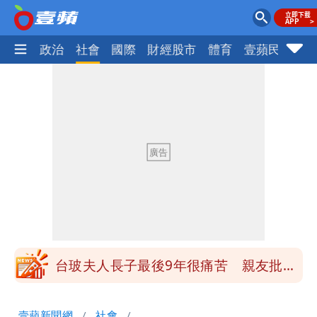
生活
政治
社會
國際
財經股市
體育
壹蘋民調
火
長崎「矮化」台灣引爆怒火！日本網友怒
噴：難道真在顧忌中國？
狗仔直擊｜郭書瑤隨興打扮要價破10
萬 素顏進擊新生活圈（壹蘋10點強
鄭朝方曬3人合照 網友一看秒懂：竹北
打）
接班人「終於有消息了」
35歲早餐不吃鐵板麵？釣出一票人點
頭 辦公室全是「1聲音」
台玻夫人長子最後9年很痛苦 親友批徐
莉玲「冷血媽媽」
班鐵翔誇姜厚任女友跟他學演戲表現優
壹蘋新聞網
社會