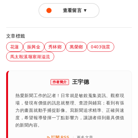
查看留言 ▼
文章標籤
花蓮
振興金
秀林鄉
萬榮鄉
0403強震
馬太鞍溪堰塞湖溢流
王宇德
作者簡介
熱愛新聞工作的記者！日常就是敏銳蒐集資訊、觀察現
場，發現有價值的訊息就整理、查證與鋪寫；看到有張
力的畫面就動手捕捉影像。寫新聞追求精準、正確與速
度，希望報導發揮一丁點影響力，讓讀者得到最具價值
的新聞內容。
訂閱 RSS
更多文章
|