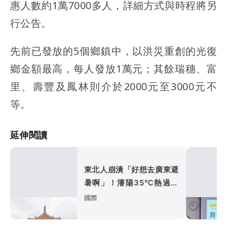
惠人數約1萬7000多人，詳細方式與時程將另
行公告。
先前已發放的5個鄉鎮中，以洪災重創的光復
鄉金額最高，每人發放1萬元；其餘瑞穗、富
里、壽豐及鳳林則介於2000元至3000元不
等。
延伸閱讀
東北人崩潰「好想去廣東避
暑啊」！瀋陽35℃熱過廣
州 避暑天堂失守「元凶」
國際
曝光