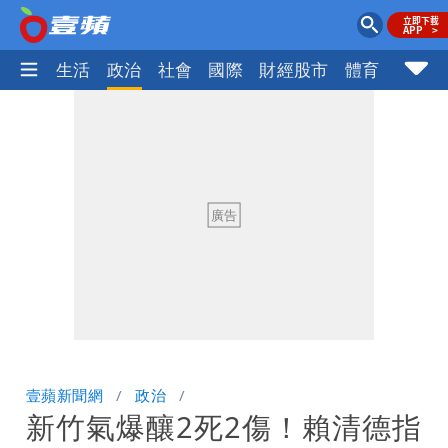
樂時尚
生活
政治
社會
國際
財經股市
體育
壹蘋民
壹蘋新聞網
政治
新竹氣爆釀2死2傷！賴清德指