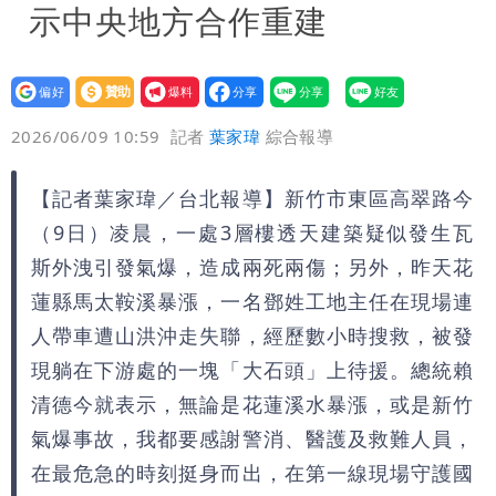
示中央地方合作重建
設為
贊助
我要
偏好
壹蘋
爆料
2026/06/09 10:59
記者
葉家瑋
綜合報導
【記者葉家瑋／台北報導】新竹市東區高翠路今
（9日）凌晨，一處3層樓透天建築疑似發生瓦
斯外洩引發氣爆，造成兩死兩傷；另外，昨天花
蓮縣馬太鞍溪暴漲，一名鄧姓工地主任在現場連
人帶車遭山洪沖走失聯，經歷數小時搜救，被發
現躺在下游處的一塊「大石頭」上待援。總統賴
清德今就表示，無論是花蓮溪水暴漲，或是新竹
氣爆事故，我都要感謝警消、醫護及救難人員，
在最危急的時刻挺身而出，在第一線現場守護國