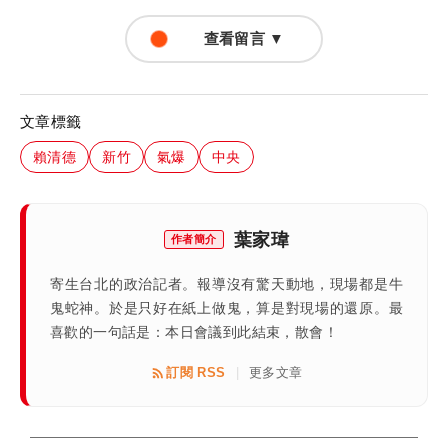
查看留言 ▼
文章標籤
賴清德
新竹
氣爆
中央
葉家瑋
作者簡介
寄生台北的政治記者。報導沒有驚天動地，現場都是牛
鬼蛇神。於是只好在紙上做鬼，算是對現場的還原。最
喜歡的一句話是：本日會議到此結束，散會！
訂閱 RSS
更多文章
|