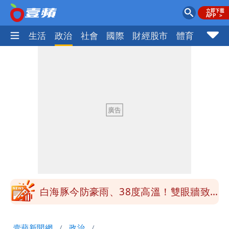
樂時尚
生活
政治
社會
國際
財經股市
體育
壹蘋民
白海豚「大轉彎」機率非常小！明強度有
變化
1元商品開搶！超市、量販週末優惠 父
親節吃牛排、海鮮
楊千霈一打二帶女兒出國 崩潰哭得極狼
狽
白海豚颱風來襲！北市開放3區疏散門紅
黃線停車
白海豚今防豪雨、38度高溫！雙眼牆致
「海豚跳」
名醫「掛蔣萬安布條」被出征！他大笑：
壹蘋新聞網
政治