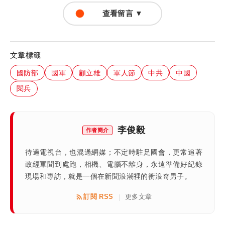
查看留言 ▼
文章標籤
國防部
國軍
顧立雄
軍人節
中共
中國
閱兵
李俊毅
作者簡介
待過電視台，也混過網媒；不定時駐足國會，更常追著
政經軍聞到處跑，相機、電腦不離身，永遠準備好紀錄
現場和專訪，就是一個在新聞浪潮裡的衝浪奇男子。
訂閱 RSS
更多文章
|