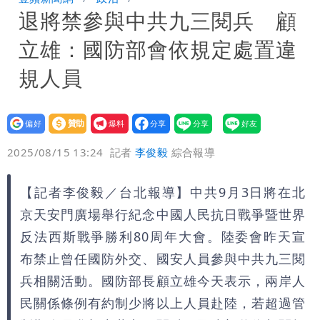
退將禁參與中共九三閱兵 顧
每天看診到半夜
慈濟爆世紀大騙局 AIT發文高級酸！他
立雄：國防部會依規定處置違
笑：真的很會
白海豚大亂！航空66架次取消、船班39
規人員
航次停航
姜厚任不信嫩女友「辣手摧花」 創演藝
設為
贊助
我要
工會最遺憾1事
白海豚勾到「台灣陸地」了！雙眼牆旋
偏好
壹蘋
爆料
2025/08/15 13:24
記者
李俊毅
綜合報導
繞 路徑擺盪
特斯拉衝夜市…猛撞12車！民眾嚇「賓士
【記者李俊毅／台北報導】中共9月3日將在北
救好幾條人命」
他揭日本捐AZ疫苗秘辛「專為台生
京天安門廣場舉行紀念中國人民抗日戰爭暨世界
產」：終還陳時中清白
白海豚「大轉彎」機率非常小！明強度有
反法西斯戰爭勝利80周年大會。陸委會昨天宣
布禁止曾任國防外交、國安人員參與中共九三閱
變化
1元商品開搶！超市、量販週末優惠 父
兵相關活動。國防部長顧立雄今天表示，兩岸人
民關係條例有約制少將以上人員赴陸，若超過管
親節吃牛排、海鮮