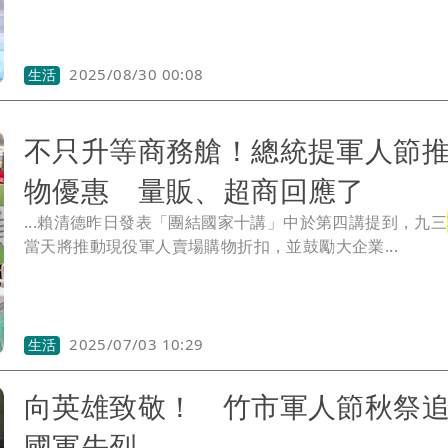
2025/08/30 00:08
生活
不只升等商務艙！總統提軍人節
物優惠 量販、超商回應了
...賴清德昨日發表「團結國家十講」中於第四講提到，九三
當天將推動現役軍人賣場購物折扣，並鼓勵大企業...
2025/07/03 10:29
生活
向英雄致敬！ 竹市軍人節秋祭
國軍先烈