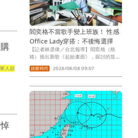
閻奕格不當歌手變上班族！ 性感
Office Lady穿搭：不後悔選擇
推購
【記者林丞偉／台北報導】閻奕格（格
格）推出新歌《起始畫面》，探討的並非
否定曾經走過的路，回顧過去在比賽後選
軍人節
2026/08/08 09:07
娛樂時尚
擇回美國完成學業，也曾有人問她，若當
時留下來發展，或許會迎來另一種人生。
但她從不後悔做過的選擇，她說：「因為
每一道開啟或關上的門，都共同創造了現
在的自己。」
追悼