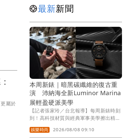
最新
新聞
德：
本周新錶｜暗黑碳纖維的復古重
演 沛納海全新Luminor Marina
展輕盈硬派美學
，更屬於
【記者張家玲／台北報導】每周新錶時刻
到！高科技材質與經典軍事美學擦出精彩
火花，沛納海（Panerai）全新推出的
2026/08/08 09:10
娛樂時尚
Luminor Marina系列44mm