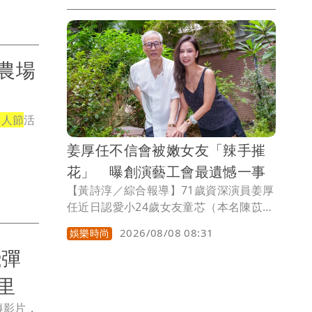
軍。近期，昆凌參加綜藝節目《中餐廳》
第十季，透露兒子Romeo被一位中醫師
收為徒弟，還常常主動提出要幫她把脈，
且診斷神準，有一回，他還給昆凌把脈，
農場
診斷媽媽「沒吃飽」，讓昆凌哭笑不得，
此話一出令網友嘖嘖稱奇。
軍人節
活
姜厚任不信會被嫩女友「辣手摧
花」 曝創演藝工會最遺憾一事
【黃詩淳／綜合報導】71歲資深演員姜厚
任近日認愛小24歲女友童芯（本名陳苡
孋），女方自稱智商146、有台大「3碩1
2026/08/08 08:31
娛樂時尚
博」高學歷，還坐擁5家公司 ，不過查詢
飛彈
論文網站卻查無此人遭質疑，連過往婚史
都被起底，他也被提醒小心被詐騙，對
里
此，姜厚任表示「這句話應該提醒女方才
對吧。」
傳影片，