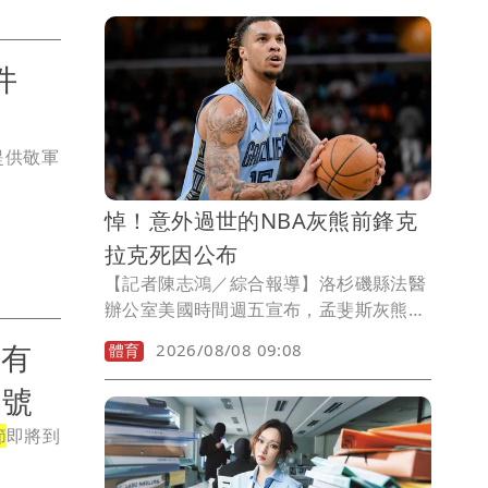
Carbotech™ 碳纖維腕錶
（PAM01707），將1960年代經典枕形
錶殼與標誌性護橋裝置，以極具現代感的
證件
前衛碳纖維重構，展現剛勁強悍而不失輕
盈的獨特視覺氣場。
提供敬軍
悼！意外過世的NBA灰熊前鋒克
拉克死因公布
【記者陳志鴻／綜合報導】洛杉磯縣法醫
辦公室美國時間週五宣布，孟斐斯灰熊前
鋒克拉克(Brandon Clarke)死於海洛因和
軍有
2026/08/08 09:08
體育
可卡因的影響。
口號
節
即將到