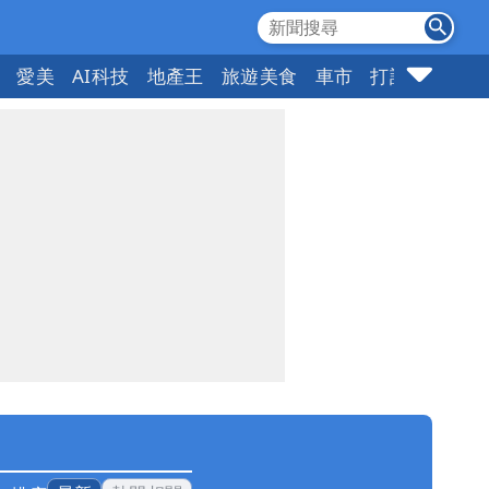
愛美
AI科技
地產王
旅遊美食
車市
打詐
指標企