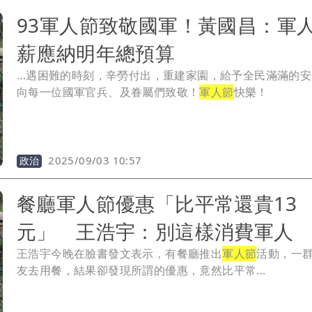
93軍人節致敬國軍！黃國昌：軍
薪應納明年總預算
...遇困難的時刻，辛勞付出，重建家園，給予全民滿滿的
向每一位國軍官兵、及眷屬們致敬！
軍人節
快樂！
2025/09/03 10:57
政治
餐廳軍人節優惠「比平常還貴13
元」 王浩宇：別這樣消費軍人
王浩宇今晚在臉書發文表示，有餐廳推出
軍人節
活動，一
友去用餐，結果卻發現所謂的優惠，竟然比平常...