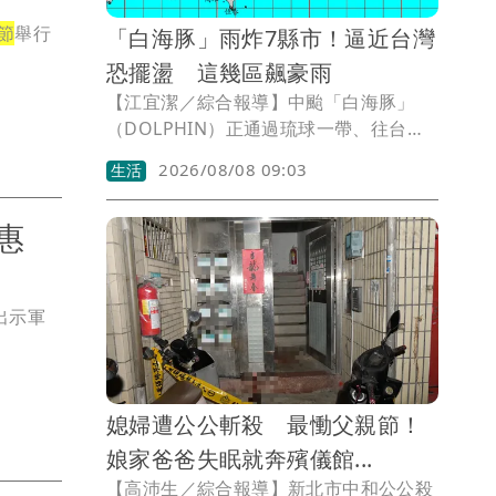
節
舉行
「白海豚」雨炸7縣市！逼近台灣
恐擺盪 這幾區飆豪雨
【江宜潔／綜合報導】中颱「白海豚」
（DOLPHIN）正通過琉球一帶、往台灣
北部海域移動中，最新海警範圍包括北部
2026/08/08 09:03
生活
及東北部海面，由於外圍環流影響，目前
中央氣象署已發布大雨特報，提醒中部以
優惠
北需留意豪大雨發生，至於整體風雨則以
今（8）、明（9）兩天最為顯著。
出示軍
媳婦遭公公斬殺 最慟父親節！
娘家爸爸失眠就奔殯儀館...
【高沛生／綜合報導】新北市中和公公殺