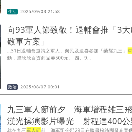
2025/09/03 21:58
生活
向93軍人節致敬！退輔會推「3大
敬軍方案」
...31日退輔會邀請之軍人、榮民及遺眷參加「榮耀九三」
動，贈欣欣百貨商品券500元。 四、9...
2025/08/07 00:01
政治
九三軍人節前夕 海軍增程雄三
漢光操演影片曝光 射程達400公
就在九三
軍人節
前，海軍司令部29日在臉書粉絲團發布宣