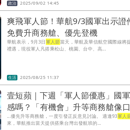
2025/09/02 14:45
政治
爽飛軍人節！華航9/3國軍出示
免費升商務艙、優先登機
華航表示，9月3日
軍人節
當天，華航及華信航空國際線將
禮遇，現役軍人凡搭乘松山、桃園、台中、高...
2025/08/25 11:37
生活
壹短蘋｜下週「軍人節優惠」國
感嗎？「有機會」升等商務艙像
...優先升等商務艙，一度引發正反意見討論。 適逢93
軍人
來，華航推出當天提供搭乘台灣出發航班的...