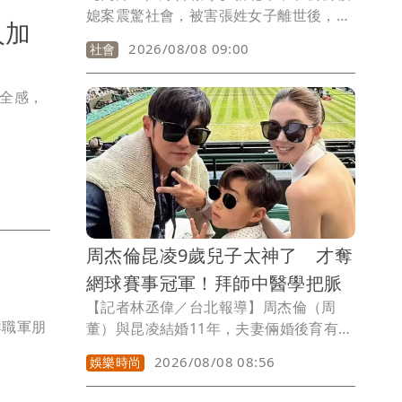
媳案震驚社會，被害張姓女子離世後，娘
人加
家家屬仍沉浸在悲痛之中。張女表姊近日
2026/08/08 09:00
社會
發文透露，今年父親節是妹妹遇害後，小
舅舅迎來的第一個父親節，這個原本應該
安全感，
一家人團聚慶祝的日子，因為少了妹妹，
對小舅舅而言似乎也失去意義。
周杰倫昆凌9歲兒子太神了 才奪
網球賽事冠軍！拜師中醫學把脈
【記者林丞偉／台北報導】周杰倫（周
群職軍朋
董）與昆凌結婚11年，夫妻倆婚後育有2
女一子，周董的9歲兒子羅密歐
2026/08/08 08:56
娛樂時尚
（Romeo）擁有極佳的網球天賦，3歲開
始接觸網球，6歲便拿下青少年賽事冠