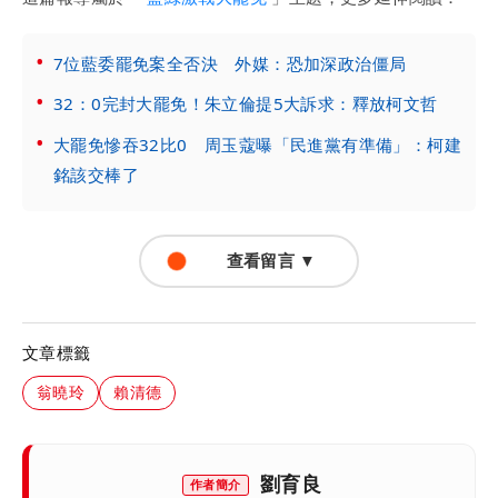
7位藍委罷免案全否決 外媒：恐加深政治僵局
32：0完封大罷免！朱立倫提5大訴求：釋放柯文哲
大罷免慘吞32比0 周玉蔻曝「民進黨有準備」：柯建
銘該交棒了
查看留言 ▼
文章標籤
翁曉玲
賴清德
劉育良
作者簡介