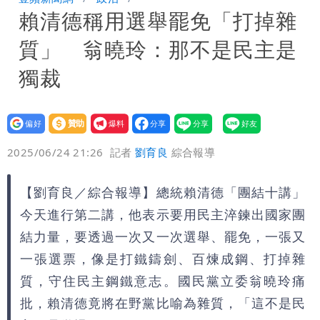
賴清德稱用選舉罷免「打掉雜
炸開扁
白海豚發威！內褲掛陽台被吹走 議員神
質」 翁曉玲：那不是民主是
回1句笑翻10萬人
白海豚不放假「跟巴威差別在這裡」 蔣
獨裁
萬安：這很清楚標準一致
設為
贊助
我要
偏好
壹蘋
爆料
2025/06/24 21:26
記者
劉育良
綜合報導
【劉育良／綜合報導】總統賴清德「團結十講」
今天進行第二講，他表示要用民主淬鍊出國家團
結力量，要透過一次又一次選舉、罷免，一張又
一張選票，像是打鐵鑄劍、百煉成鋼、打掉雜
質，守住民主鋼鐵意志。國民黨立委翁曉玲痛
批，賴清德竟將在野黨比喻為雜質，「這不是民