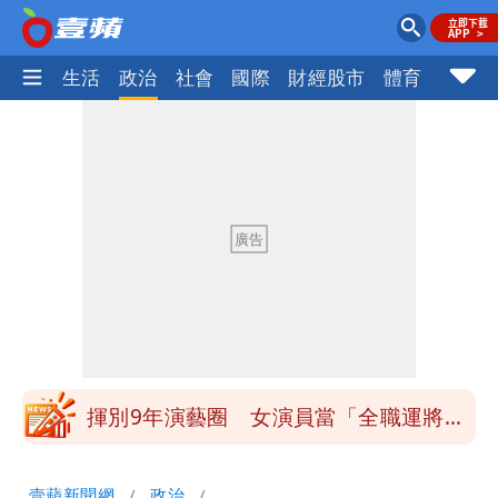
樂時尚
生活
政治
社會
國際
財經股市
體育
壹蘋民
白海豚發威！內褲掛陽台被吹走 議員神
回1句笑翻10萬人
白海豚不放假「跟巴威差別在這裡」 蔣
萬安：這很清楚標準一致
館長打3劑高端疫苗諷刺「生理食鹽
水」 王浩宇揚言告發
「琵鷺」颱風生成！三颱共舞路徑曝光
揮別9年演藝圈 女演員當「全職運將」
公布收入比拍戲賺更多
他二刷《蜘蛛人》一路劇透 周圍觀眾氣
壹蘋新聞網
政治