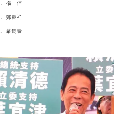
富、楊 信
忠、鄭慶祥
仁、嚴雋泰