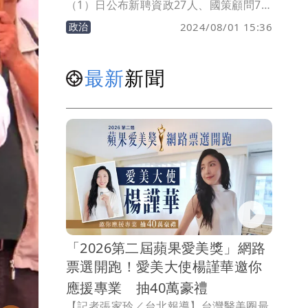
（1）日公布新聘資政27人、國策顧問73
人。聘期均自113年8月1日起至115年5月
政治
2024/08/01 15:36
19日止。資政名單中，包括前行政院長蘇
貞昌、駐日代表謝長廷、前行政院長林
全。
最新
新聞
「2026第二屆蘋果愛美獎」網路
票選開跑！愛美大使楊謹華邀你
應援專業 抽40萬豪禮
【記者張家玲／台北報導】台灣醫美圈最