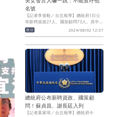
美女發言人嚇一跳：不能直呼他
名號
【記者李俊毅／台北報導】總統府1日公
布新聘資政27人、國策顧問73人。其中國
策顧問除了有資深藝人暨前立委余天，還
政治
2024/08/02 12:37
有曾爆非法賣藥案的廣播電台《府城之
聲》台長康銀壽，引發關注。民眾黨發言
人吳怡萱今直呼，難怪坊間已經聽到「國
舅萬歲」、「有事沒事找春嬌」的閒語，
你問我春嬌是誰？因為不能直呼國策顧問
名號，只好找個代名詞了。
總統府公布新聘資政、國策顧
問！蘇貞昌、謝長廷入列
【記者葉家瑋／台北報導】總統府今