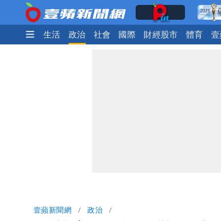
娛樂時尚
生活
政治
社會
國際
財經股市
體育
壹
壹蘋新聞網
政治