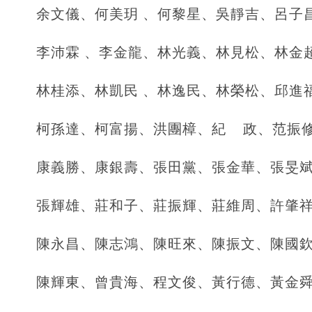
余文儀、何美玥 、何黎星、吳靜吉、呂子
李沛霖 、李金龍、林光義、林見松、林金
林桂添、林凱民 、林逸民、林榮松、邱進
柯孫達、柯富揚、洪團樟、紀 政、范振
康義勝、康銀壽、張田黨、張金華、張旻
張輝雄、莊和子、莊振輝、莊維周、許肇
陳永昌、陳志鴻、陳旺來、陳振文、陳國
陳輝東、曾貴海、程文俊、黃行德、黃金