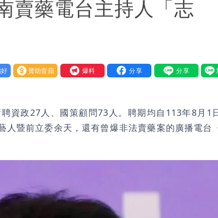
南賣藥電台主持人「志
好
贊助壹蘋
我要爆料
資政27人、國策顧問73人。聘期均自113年8月1
資深藝人暨前立委余天，還有曾爆非法賣藥案的廣播電台