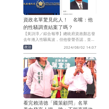
資政名單驚見此人！ 名嘴：他
的性騷調查結案了嗎？
【黃詩淳／綜合報導】總統府資政顏志發
去年捲入性騷風波，但他發聲否認，並辭
去總統府資政一職配合調查，不過1日總
政治
2024/08/02 14:07
統府公布新聘資政名單，他的名字竟然也
在其中，讓媒體人黃揚明不解「所以他的
性騷案調查結案了是嗎？」
看完賴清德「國策顧問」名單