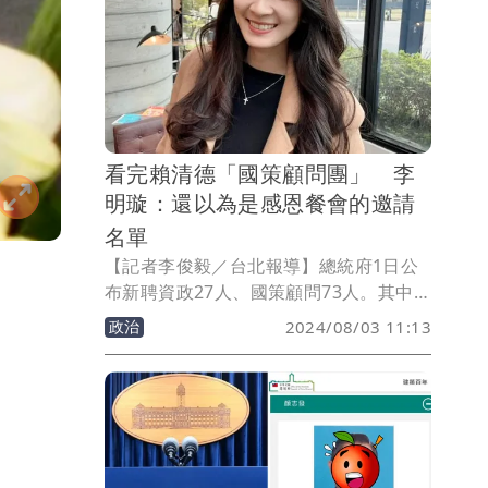
看完賴清德「國策顧問團」 李
明璇：還以為是感恩餐會的邀請
名單
【記者李俊毅／台北報導】總統府1日公
布新聘資政27人、國策顧問73人。其中國
策顧問除了有資深藝人暨前立委余天，還
政治
2024/08/03 11:13
有曾爆非法賣藥案的廣播電台《府城之
聲》台長康銀壽，引發關注。看來賴總統
應該是星爺粉，凡是有對黨好的，「他都
像尚書大人一樣深明大義，還他個100
倍！這名單一攤開，都還以為是感恩餐會
的邀請名單。」