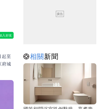
相關
新聞
日起至
《府城
國策顧問浴室跌倒辭世 享耆壽