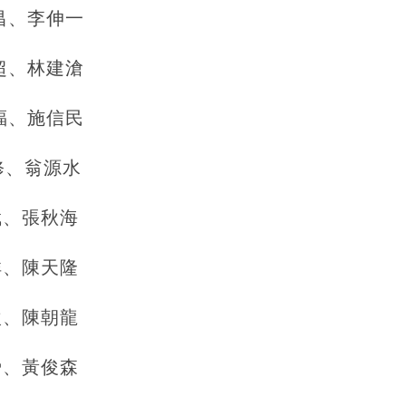
昌、李伸一
超、林建滄
福、施信民
修、翁源水
斌、張秋海
祥、陳天隆
欽、陳朝龍
舜、黃俊森