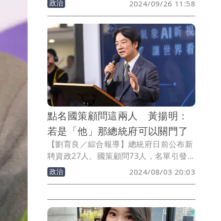
政治
2024/09/26 11:58
前立委呂孫綾父親呂子昌，為閃避信用合
作社法，用女兒呂孫綾及兒子和親友當人
頭進行借貸，還在當事人完全不知情下，
涉嫌動用借款人板信帳戶作為自己轉帳使
用，最少有6000萬金流匯出入，涉嫌違反
洗錢防制法。王鴻薇要求金管會全面啟動
金檢，依法徹查包括淡水信用合作社及板
橋信用商業銀行。
點名國策顧問這兩人 黃揚明：
若是「他」那總統府可以關門了
【劉育良／綜合報導】總統府日前公布新
聘資政27人、國策顧問73人，名單引發爭
議，媒體人黃揚明今天下午再發文點名其
政治
2024/08/03 20:03
中兩人，呼籲總統府應該做出說明。