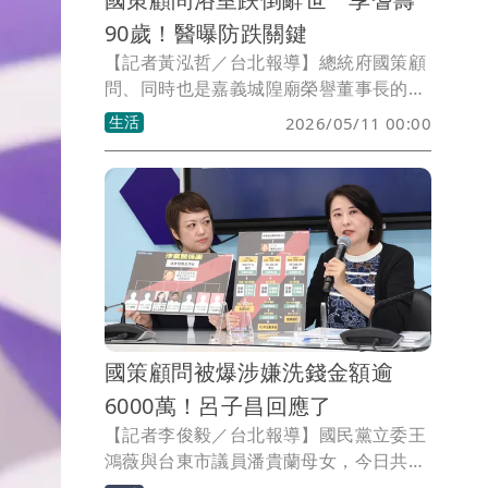
90歲！醫曝防跌關鍵
【記者黃泓哲／台北報導】總統府國策顧
問、同時也是嘉義城隍廟榮譽董事長的賴
永川，昨日（5月10日）上午傳出在住家
生活
2026/05/11 00:00
浴室不慎跌倒陷入昏迷，雖經緊急送醫搶
救，仍不幸宣告不治，享耆壽90歲。與賴
永川交情深厚的總統賴清德聞訊後深感哀
悼，除了感念這位民間好友長期對地方的
貢獻，也第一時間向家屬表達慰問。
國策顧問被爆涉嫌洗錢金額逾
6000萬！呂子昌回應了
【記者李俊毅／台北報導】國民黨立委王
鴻薇與台東市議員潘貴蘭母女，今日共同
召開記者會，指控現任國策顧問、民進黨