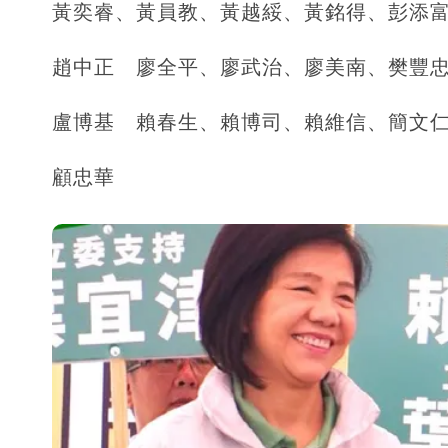
黃奕睿、黃員教、黃越綏、黃銘得、彭添
趙中正 廖全平、廖武治、廖美南、樊豐
盧博基 賴春生、賴博司、賴維信、簡文
顧忠華