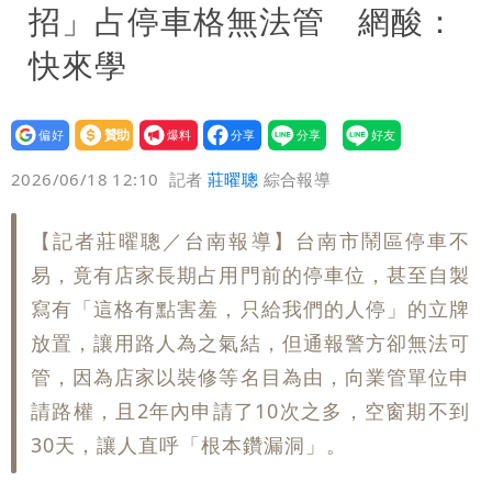
招」占停車格無法管 網酸：
快來學
設為
贊助
我要
偏好
壹蘋
爆料
2026/06/18 12:10
記者
莊曜聰
綜合報導
【記者莊曜聰／台南報導】台南市鬧區停車不
易，竟有店家長期占用門前的停車位，甚至自製
寫有「這格有點害羞，只給我們的人停」的立牌
放置，讓用路人為之氣結，但通報警方卻無法可
管，因為店家以裝修等名目為由，向業管單位申
請路權，且2年內申請了10次之多，空窗期不到
30天，讓人直呼「根本鑽漏洞」。