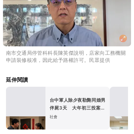
南市交通局停管科科長陳英傑說明，店家向工務機關
申請裝修核准，因此給予路權許可。民眾提供
延伸閱讀
台中軍人除夕夜勒斃同婚男
伴屍3天 大年初三投案！
家暴殺人罪起訴
社會