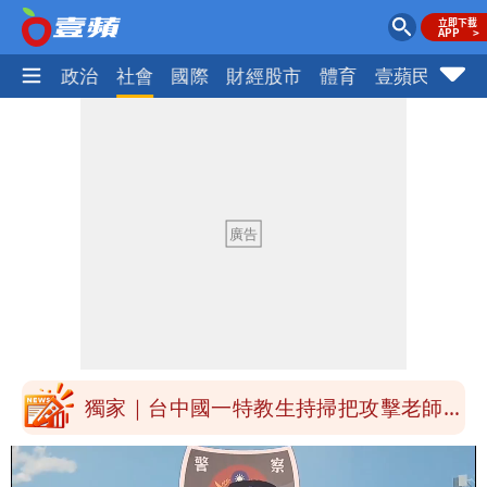
生活
政治
社會
國際
財經股市
體育
壹蘋民調
火
外送專法上路滿2週！Uber Eats曝外送
員收益變化
高希均辭世享耆壽90歲 畢生推動閱讀
與進步觀念
內馬爾開到「寶可夢神包」後徹底入坑
砸重金再買一整桌卡盒
白海豚驚險掠過北部 專家估：海警明發
布 陸警可能相對低
獨家｜台中國一特教生持掃把攻擊老師
女師右眼虹膜斷裂恐失明
「楊承勳」名字終於公開！被害人父淚喊