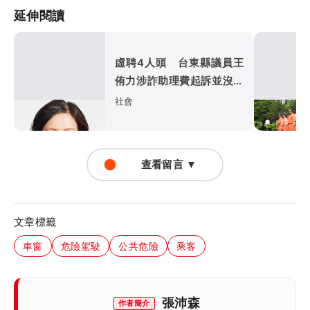
延伸閱讀
虛聘4人頭 台東縣議員王
侑力涉詐助理費起訴並沒收
犯罪所得468萬餘元
社會
查看留言 ▼
文章標籤
車窗
危險駕駛
公共危險
乘客
張沛森
作者簡介