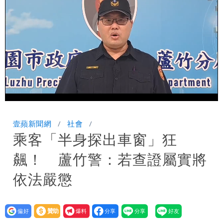
「終於能交代」 捐500萬獎學金延續愛
外送專法上路滿2週！Uber Eats曝外送
員收益變化
高希均辭世享耆壽90歲 畢生推動閱讀
與進步觀念
Loaded
:
Unmute
100.00%
壹蘋新聞網
社會
乘客「半身探出車窗」狂
飆！ 蘆竹警：若查證屬實將
依法嚴懲
設為
贊助
我要