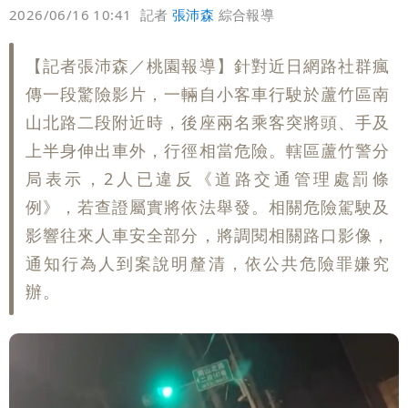
偏好
壹蘋
爆料
2026/06/16 10:41
記者
張沛森
綜合報導
【記者張沛森／桃園報導】針對近日網路社群瘋
傳一段驚險影片，一輛自小客車行駛於蘆竹區南
山北路二段附近時，後座兩名乘客突將頭、手及
上半身伸出車外，行徑相當危險。轄區蘆竹警分
局表示，2人已違反《道路交通管理處罰條
例》，若查證屬實將依法舉發。相關危險駕駛及
影響往來人車安全部分，將調閱相關路口影像，
通知行為人到案說明釐清，依公共危險罪嫌究
辦。