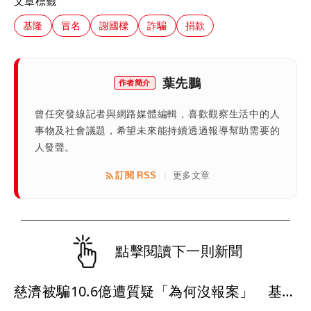
文章標籤
基隆
冒名
謝國樑
詐騙
捐款
葉先鵬
作者簡介
曾任突發線記者與網路媒體編輯，喜歡觀察生活中的人
事物及社會議題，希望未來能持續透過報導幫助需要的
人發聲。
訂閱 RSS
更多文章
|
點擊閱讀下一則新聞
慈濟被騙10.6億遭質疑「為何沒報案」 基金會回應：已委託律師全權處理