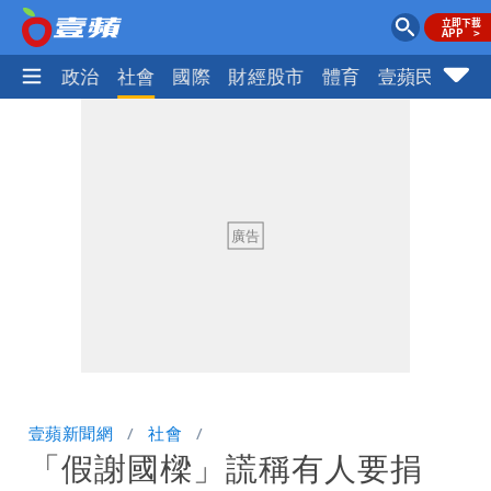
生活
政治
社會
國際
財經股市
體育
壹蘋民調
火
壹蘋新聞網
社會
「假謝國樑」謊稱有人要捐