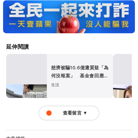
延伸閱讀
慈濟被騙10.6億遭質疑「為
何沒報案」 基金會回應：
已委託律師全權處理
生活
查看留言 ▼