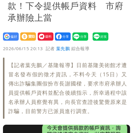
款！下令提供帳戶資料 市府
承辦險上當
設為
贊助
我要
偏好
壹蘋
爆料
2026/06/15 20:13
記者
葉先鵬
綜合報導
【記者葉先鵬／基隆報導】日前基隆美術館才遭
冒名發布假的徵才資訊，不料今天（15日）又
傳出詐騙集團假扮市長謝國樑，要求市府承辦人
員提供帳戶資料並配合後續指示，所幸過程中該
名承辦人員察覺有異，向長官查證後驚覺原來是
詐騙，目前警方已派員進行調查。