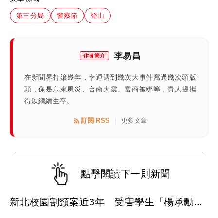
第三分局
警察節
登山
李易昌
作者簡介
在新聞界打滾幾年，幸運遇到幾次大事件寫過幾次頭版
頭，像是烏來風災、台南大震、富商被綁等，貴人提攜
得以繼續生存。
訂閱 RSS
更多文章
|
點擊閱讀下一則新聞
新北校園割頸案近3年 受害學生「楊承勳」姓名正式解禁