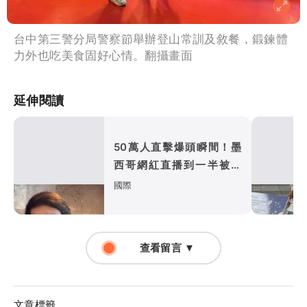
台中第三警分局警察節舉辦登山常訓及敘餐，鍛鍊體
力外也吃美食固好心情。翻攝畫面
延伸閱讀
50萬人直擊爆頭瞬間！墨
西哥網紅直播到一半被殺
了 疑「這點」惹殺機
國際
查看留言 ▼
文章標籤