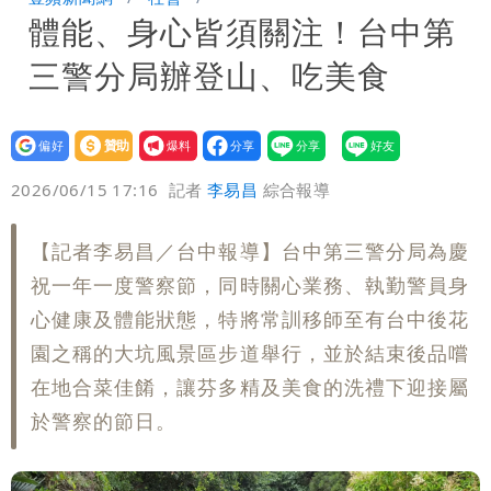
體能、身心皆須關注！台中第
驚：戰局變五五波
兆基風暴｜前董座李建成遭檢調約談！最
三警分局辦登山、吃美食
快今晚移送
明金成離世留下雙胞胎 4歲兒與老師一
段對話催淚！
蔣萬安民調只贏5％「現任優勢去哪？」
設為
贊助
我要
偏好
壹蘋
爆料
2026/06/15 17:16
記者
李易昌
綜合報導
她嘆：真的該緊張
慈濟遭詐10.6億！網紅揪聲明「疑點重
重」 1細節避而不談
97萬網紅「肥大叔」驚傳猝逝！最後身
【記者李易昌／台中報導】台中第三警分局為慶
祝一年一度警察節，同時關心業務、執勤警員身
影曝 網驚覺不對
泰國校園爆槍響！2師中彈亡20人傷 槍
心健康及體能狀態，特將常訓移師至有台中後花
園之稱的大坑風景區步道舉行，並於結束後品嚐
手疑學生
在地合菜佳餚，讓芬多精及美食的洗禮下迎接屬
於警察的節日。