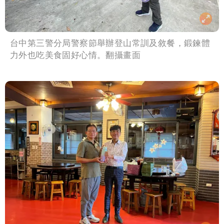
台中第三警分局警察節舉辦登山常訓及敘餐，鍛鍊體
力外也吃美食固好心情。翻攝畫面