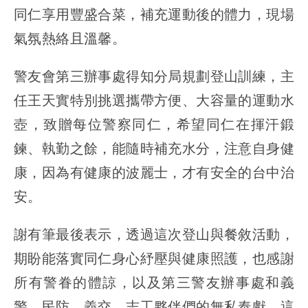
同仁享用豐盛合菜，補充運動後的體力，現場
氣氛熱絡且溫馨。
警友會第三辦事處得知分局規劃登山訓練，主
任王天實特別挑選攜帶方便、大容量的運動水
壺，致贈每位警察同仁，希望同仁在揮汗鍛
鍊、執勤之餘，能隨時補充水分，注意自身健
康，因為有健康的波麗士，才有安全的台中治
安。
謝有筆最後表示，透過這次登山與餐敘活動，
期盼能落實同仁身心紓壓與健康照護，也感謝
所有警眷的體諒，以及第三警友辦事處和義
警、民防、義交、志工夥伴們的無私奉獻，這