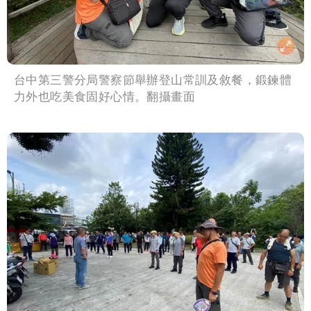
台中第三警分局警察節舉辦登山常訓及敘餐，鍛鍊體
力外也吃美食固好心情。翻攝畫面