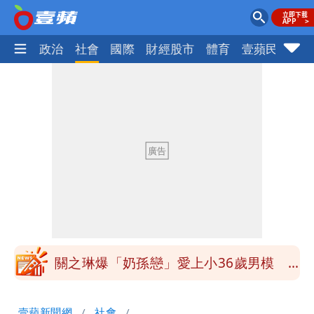
生活
政治
社會
國際
財經股市
體育
壹蘋民調
火
97萬網紅「肥大叔」驚傳猝逝！最後身
影曝 網驚覺不對
泰國校園爆槍響！2師中彈亡20人傷 槍
手疑學生
中國賣家被踢爆在網購平台「租人頭」
吳欣岱：完美偽裝台灣企業
白海豚14:30發海警！這縣市陸警機率最
高
關之琳爆「奶孫戀」愛上小36歲男模
她親發聲回應了
蔡英文變「台東蔡主委」嚇壞一堆人！他
壹蘋新聞網
社會