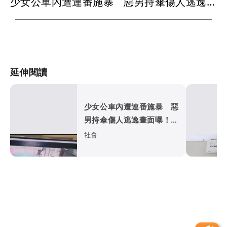
少女公車內遭連番施暴 惡男持傘傷人逃逸畫面曝！警緝凶中
延伸閱讀
少女公車內遭連番施暴 惡
男持傘傷人逃逸畫面曝！警
緝凶中
社會