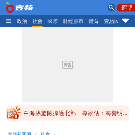
生活
政治
社會
國際
財經股市
體育
壹蘋民調
火
「楊承勳」名字終於公開！被害人父淚喊
「終於能交代」 捐500萬獎學金延續愛
白海豚颱風逼近！鄭明典示警「恐遇黑潮
變強」 路徑分歧藏警訊：不利強度維持
高希均辭世享耆壽90歲 畢生推動閱讀
與進步觀念
內馬爾開到「寶可夢神包」後徹底入坑
砸重金再買一整桌卡盒
白海豚驚險掠過北部 專家估：海警明發
布 陸警可能相對低
「楊承勳」名字終於公開！被害人父淚喊
壹蘋新聞網
社會