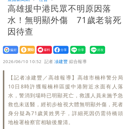
高雄援中港民眾不明原因落
「終於能交代」 捐500萬獎學金延續愛
白海豚颱風逼近！鄭明典示警「恐遇黑潮
水！無明顯外傷 71歲老翁死
變強」 路徑分歧藏警訊：不利強度維持
因待查
設為
贊助
我要
偏好
壹蘋
爆料
2026/06/10 10:52
記者
凃建豐
綜合報導
【記者凃建豐／高雄報導】高雄市楠梓警分局
10日8時許獲報楠梓區援中港附近水面有人落
水，警消到場時已明顯死亡，救護人員未施予急
救也未送醫，經初步檢視大體無明顯外傷，死者
身分疑為71歲黃姓男子，詳細死因仍需待橋頭
地檢署檢察官相驗後釐清。