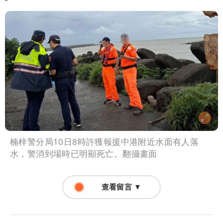
楠梓警分局10日8時許獲報援中港附近水面有人落
水，警消到場時已明顯死亡。翻攝畫面
查看留言 ▼