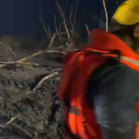
都沒水用
意「洗腦台灣人兩觀念」
」 王浩宇揚言告發