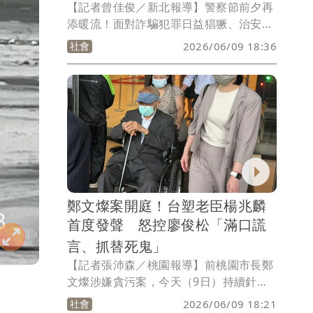
【記者曾佳俊／新北報導】警察節前夕再
添暖流！面對詐騙犯罪日益猖獗、治安挑
戰持續升高，在地企業品豐大中華證券投
社會
2026/06/09 18:36
資顧問股份有限公司以實際行動力挺第一
線警察同仁，昨（8）日捐贈新臺幣30萬
元警政基金給新北市政府警察局，作為提
升執勤裝備及員警急難救助之用。新北市
警察局長方仰寧代表受贈，感謝企業善盡
社會責任，攜手打造更安全的城市環境。
鄭文燦案開庭！台塑老臣楊兆麟
首度發聲 怒控廖俊松「滿口謊
言、抓替死鬼」
【記者張沛森／桃園報導】前桃園市長鄭
文燦涉嫌貪污案，今天（9日）持續針對
全案最核心的關鍵證人、鴻展公司董事長
社會
2026/06/09 18:21