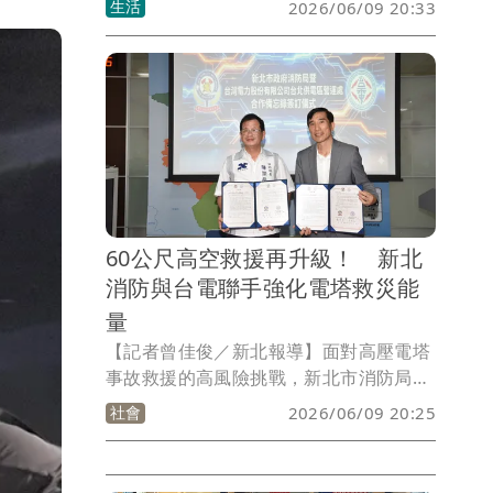
生活
2026/06/09 20:33
竹筍產季開跑記者會」，集結全市16個行
政區、100位頂尖筍農同場較勁，爭奪年
度最高榮譽「新北筍王」。經過外觀、色
澤、柔嫩度及糖度等多項嚴格評比後，最
終由三峽區農友陳國隆脫穎而出奪下冠
軍，而「甜筍王」則由五股區農友鄭義信
摘下殊榮，展現新北綠竹筍的頂級品質。
60公尺高空救援再升級！ 新北
消防與台電聯手強化電塔救災能
量
【記者曾佳俊／新北報導】面對高壓電塔
事故救援的高風險挑戰，新北市消防局再
添救災新利器！消防局今（9）日下午與
社會
2026/06/09 20:25
台灣電力公司台北供電區營運處正式簽署
合作備忘錄（MOU），雙方將針對高空
電塔實戰訓練及特殊場域危害辨識等項目