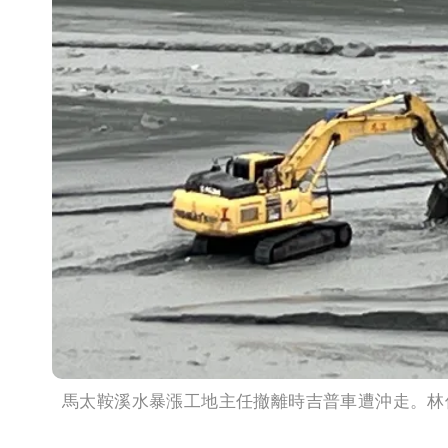
馬太鞍溪水暴漲工地主任撤離時吉普車遭沖走。林