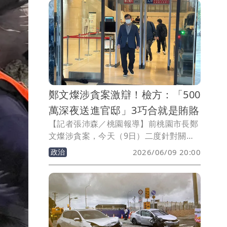
展開深度合作，結合消防特搜專業與電力
技術能量，共同打造更完善的高空特殊救
援防護體系，提升第一線救災安全與應變
能力。
鄭文燦涉貪案激辯！檢方：「500
萬深夜送進官邸」3巧合就是賄賂
【記者張沛森／桃園報導】前桃園市長鄭
文燦涉貪案，今天（9日）二度針對關鍵
證人、鴻展公司董事長廖俊松進行交叉詰
政治
2026/06/09 20:00
問，然廖在關鍵問題上答非所問，顧左右
而言他，旁聽民眾狠酸「有意識的亂
講」！鄭文燦律師團也指廖證詞反覆矛
盾，完全戳破起訴書中「對價關係」的認
定。公訴主任檢察官吳昇峰則稱，法律看
的是誰給的錢、什麼時間給、怎麼給？夜