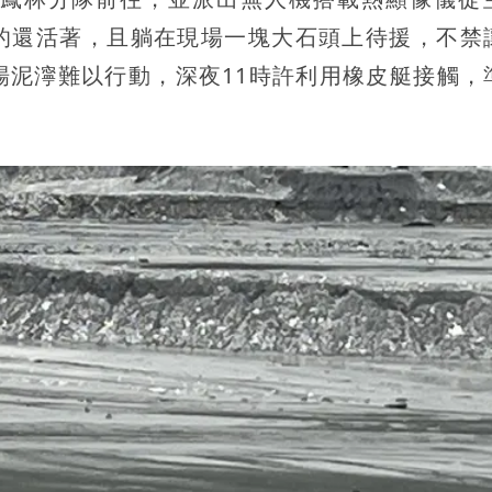
的還活著，且躺在現場一塊大石頭上待援，不禁
場泥濘難以行動，深夜11時許利用橡皮艇接觸，