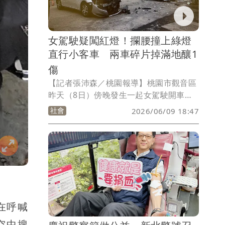
間、現金、官邸等時間點的高度巧合，絕
非一般政治獻金，而是具有賄賂性質的金
錢交付。
女駕駛疑闖紅燈！攔腰撞上綠燈
直行小客車 兩車碎片掉滿地釀1
傷
【記者張沛森／桃園報導】桃園市觀音區
昨天（8日）傍晚發生一起女駕駛開車行
經保興路二段與台66線交叉路口時，疑闖
社會
2026/06/09 18:47
紅燈攔腰撞上綠燈直行的小客車，強大的
衝擊力道導致兩車車頭瞬間零件碎裂一
地，並造成直行小客車駕駛受傷，詳細肇
事原因待後續調查釐清。
在呼喊
空中搜