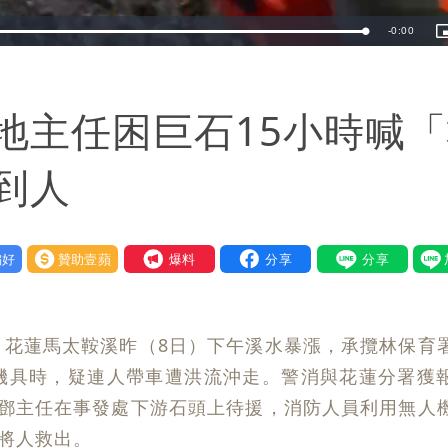
Remaining
-
0:00
Loaded
:
100.00%
i
TimeÂ
地主任困巨石15小時喊
到人
好
贊助壹蘋
我要爆料
，花蓮馬太鞍溪昨（8日）下午溪水暴漲，承攬林保育
機具時，疑連人帶車遭洪流沖走。警消與花蓮分署獲
現鄧主任在事發處下游石頭上待援，消防人員利用無人
許將人救出。