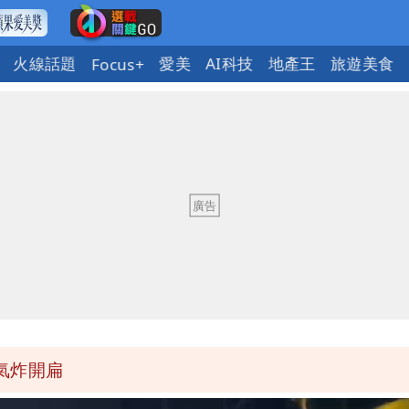
火線話題
愛美
AI科技
地產王
旅遊美食
Focus+
意「洗腦台灣人兩觀念」
」 王浩宇揚言告發
」公布收入比拍戲賺更多
氣炸開扁
回1句笑翻10萬人