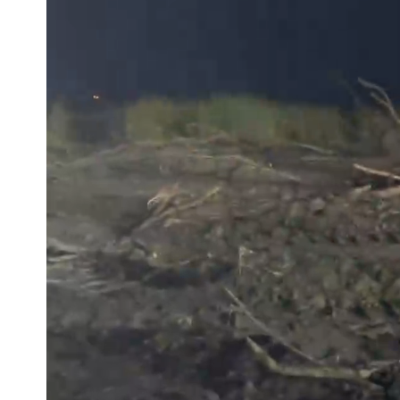
桃園又要大停水！最長一早到晚上七點
民間採購BNT源頭 鄭運鵬：有群人故
館長打3劑高端疫苗諷刺「生理食鹽水