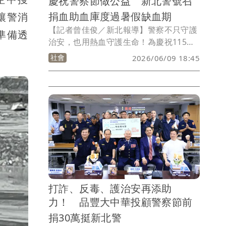
慶祝警察節做公益 新北警號召
捐血助血庫度過暑假缺血期
讓警消
【記者曾佳俊／新北報導】警察不只守護
準備透
治安，也用熱血守護生命！為慶祝115年
警察節，新北市政府警察局今（9）日舉
社會
2026/06/09 18:45
辦捐血公益活動，號召警察同仁挽袖捐
血，以實際行動支援血庫、幫助有需要的
病患。面對即將到來的暑假缺血高峰期，
新北警盼透過拋磚引玉，喚起更多民眾加
入捐血行列，讓愛心持續流動。
打詐、反毒、護治安再添助
力！ 品豐大中華投顧警察節前
捐30萬挺新北警