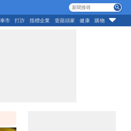
車市
打詐
指標企業
壹蘋頭家
健康
購物
女神
1