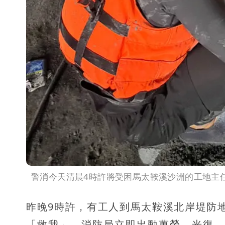
警消今天清晨4時許將受困馬太鞍溪沙洲的工地主
昨晚9時許，有工人到馬太鞍溪北岸堤防
「救我」，消防局立即出動萬榮、光復、