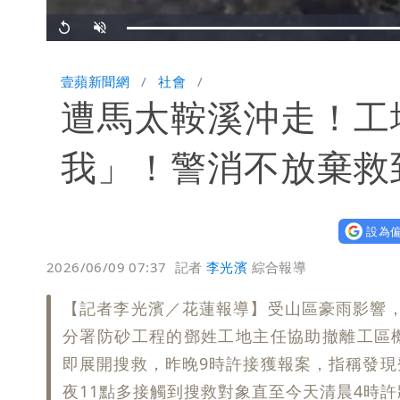
Replay
Unmute
壹蘋新聞網
社會
遭馬太鞍溪沖走！工
我」！警消不放棄救
設為偏
2026/06/09 07:37
記者
李光濱
綜合報導
【記者李光濱／花蓮報導】受山區豪雨影響
分署防砂工程的鄧姓工地主任協助撤離工區
即展開搜救，昨晚9時許接獲報案，指稱發
夜11點多接觸到搜救對象直至今天清晨4時