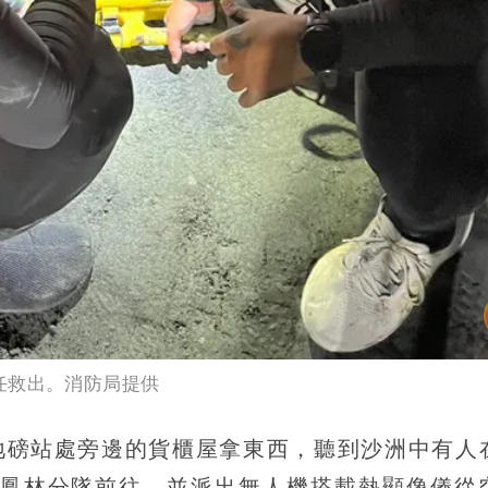
任救出。消防局提供
地磅站處旁邊的貨櫃屋拿東西，聽到沙洲中有人
鳳林分隊前往，並派出無人機搭載熱顯像儀從