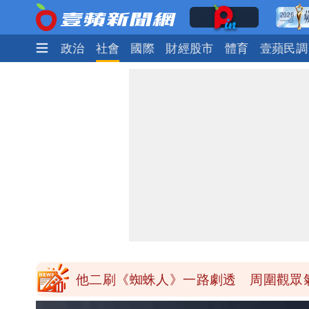
時尚
生活
政治
社會
國際
財經股市
體育
壹蘋民調
民間採購BNT源頭 鄭運鵬：有群人故
館長打3劑高端疫苗諷刺「生理食鹽水
「琵鷺」颱風生成！三颱共舞路徑曝光
揮別9年演藝圈 女演員當「全職運將
他二刷《蜘蛛人》一路劇透 周圍觀眾
白海豚發威！內褲掛陽台被吹走 議員神