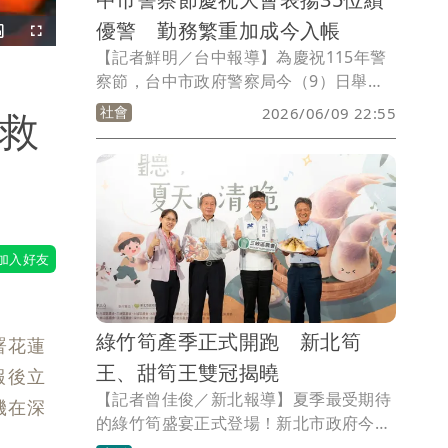
優警 勤務繁重加成今入帳
Picture-
Fullscreen
n-
【記者鮮明／台中報導】為慶祝115年警
Picture
察節，台中市政府警察局今（9）日舉行
慶祝大會，感謝全體警察同仁長年辛勞與
社會
2026/06/09 22:55
「救
付出，並表揚6位模範警察、6位警察獎章
代表及23位績優人員。副市長鄭照新在典
禮中宣布市府核定調高的「勤務繁重加
成」及刑事加給已於今日正式入帳，最高
每月可增加3880元，盼以實際行動成為基
層同仁最堅強的後盾。
綠竹筍產季正式開跑 新北筍
署花蓮
王、甜筍王雙冠揭曉
報後立
【記者曾佳俊／新北報導】夏季最受期待
機在深
的綠竹筍盛宴正式登場！新北市政府今
（9）日舉辦「2026新北筍王爭霸戰暨綠