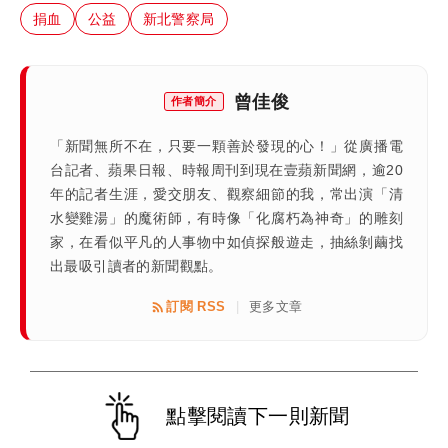
捐血
公益
新北警察局
曾佳俊
作者簡介
「新聞無所不在，只要一顆善於發現的心！」從廣播電
台記者、蘋果日報、時報周刊到現在壹蘋新聞網，逾20
年的記者生涯，愛交朋友、觀察細節的我，常出演「清
水變雞湯」的魔術師，有時像「化腐朽為神奇」的雕刻
家，在看似平凡的人事物中如偵探般遊走，抽絲剝繭找
出最吸引讀者的新聞觀點。
訂閱 RSS
更多文章
|
點擊閱讀下一則新聞