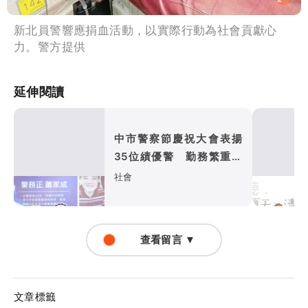
新北員警響應捐血活動，以實際行動為社會貢獻心
力。警方提供
延伸閱讀
中市警察節慶祝大會表揚
35位績優警 勤務繁重加
成今入帳
社會
查看留言 ▼
文章標籤