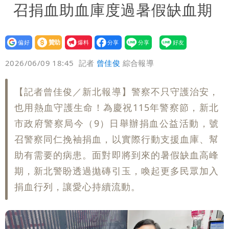
召捐血助血庫度過暑假缺血期
設為
贊助
我要
偏好
壹蘋
爆料
2026/06/09 18:45
記者
曾佳俊
綜合報導
【記者曾佳俊／新北報導】警察不只守護治安，
也用熱血守護生命！為慶祝115年警察節，新北
市政府警察局今（9）日舉辦捐血公益活動，號
召警察同仁挽袖捐血，以實際行動支援血庫、幫
助有需要的病患。面對即將到來的暑假缺血高峰
期，新北警盼透過拋磚引玉，喚起更多民眾加入
捐血行列，讓愛心持續流動。