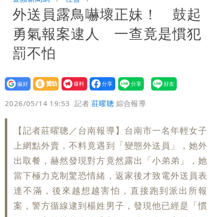
外送員露鳥嚇壞正妹！ 鼓起
標準
勇氣報案逮人 一查竟是慣犯
罰不怕
設為
贊助
我要
偏好
壹蘋
爆料
2026/05/14 19:53
記者
莊曜聰
綜合報導
【記者莊曜聰／台南報導】台南市一名年輕女子
上網點外賣，不料竟遇到「變態外送員」，她外
出取餐，赫然發現對方竟然露出「小弟弟」，她
當下極力克制驚恐情緒，返家後才致電外送員表
達不滿，後來越想越害怕，直接跑到派出所報
案，警方循線逮到楊姓男子，發現他已經是「慣