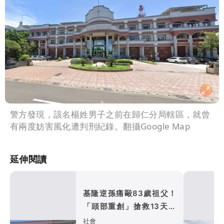
警方發現，該名楊姓男子之前在歸仁分局轄區，就曾
有兩度妨害風化遭判刑紀錄。翻攝Google Map
延伸閱讀
基隆逆孫痛毆83歲祖父！
「頭部重創」搶救13天後
不治
社會