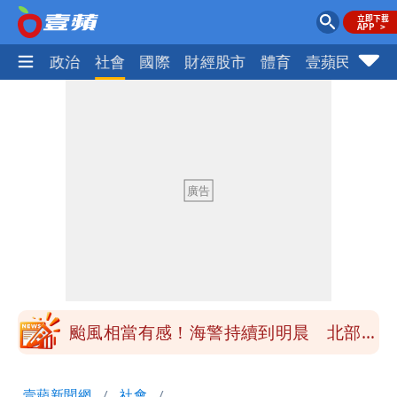
生活
政治
社會
國際
財經股市
體育
壹蘋民調
火
颱風相當有感！海警持續到明晨 北部風
雨這時才變小
最新風雨預測！今天「9地區」達停班課
標準
悲傷父親節！超級球星梅西之父病逝
白海豚颱風正通過台灣北部！大豪雨狂轟
竹苗 雨襲12縣市
颱風相當有感！海警持續到明晨 北部風
雨這時才變小
最新風雨預測！今天「9地區」達停班課
壹蘋新聞網
社會