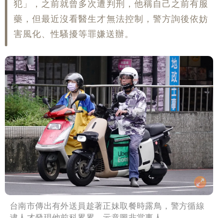
犯」，之前就曾多次遭判刑，他稱自己之前有服
藥，但最近沒看醫生才無法控制，警方詢後依妨
害風化、性騷擾等罪嫌送辦。
台南市傳出有外送員趁著正妹取餐時露鳥，警方循線
逮人才發現他前科累累。示意圖非當事人