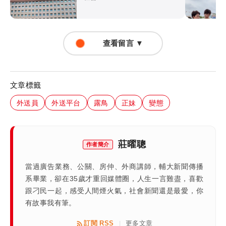
查看留言 ▼
文章標籤
外送員
外送平台
露鳥
正妹
變態
莊曜聰
作者簡介
當過廣告業務、公關、房仲、外商講師，輔大新聞傳播
系畢業，卻在35歲才重回媒體圈，人生一言難盡，喜歡
跟刁民一起，感受人間煙火氣，社會新聞還是最愛，你
有故事我有筆。
訂閱 RSS
更多文章
|