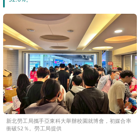
新北勞工局攜手亞東科大舉辦校園就博會，初媒合率
衝破52％。勞工局提供