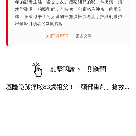
年的記者生涯，愛交朋友、觀察細節的我，常出演「清
水變雞湯」的魔術師，有時像「化腐朽為神奇」的雕刻
家，在看似平凡的人事物中如偵探般遊走，抽絲剝繭找
出最吸引讀者的新聞觀點。
訂閱 RSS
更多文章
|
點擊閱讀下一則新聞
基隆逆孫痛毆83歲祖父！「頭部重創」搶救13天後不治