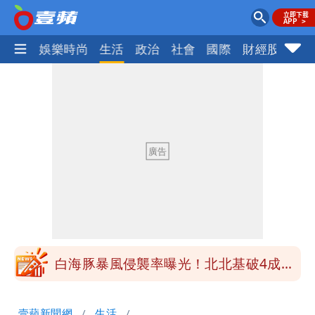
熱門
娛樂時尚
生活
政治
社會
國際
財經股市
體
「台股今年不只5萬點！」財經網美曝原
因
展場上演持槍押人！模特經紀人＋員工遭
起訴
白海豚進逼！航港局啟動淨空 部分航班
全取消
白海豚龜速擦邊？專家：暴風圈可能掃到
北部
白海豚暴風侵襲率曝光！北北基破4成
馬祖60％最高
「台股今年不只5萬點！」財經網美曝原
壹蘋新聞網
生活