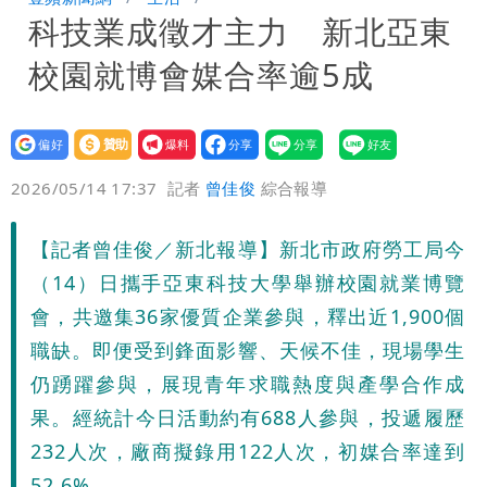
科技業成徵才主力 新北亞東
因
展場上演持槍押人！模特經紀人＋員工遭
校園就博會媒合率逾5成
起訴
設為
贊助
我要
偏好
壹蘋
爆料
2026/05/14 17:37
記者
曾佳俊
綜合報導
【記者曾佳俊／新北報導】新北市政府勞工局今
（14）日攜手亞東科技大學舉辦校園就業博覽
會，共邀集36家優質企業參與，釋出近1,900個
職缺。即便受到鋒面影響、天候不佳，現場學生
仍踴躍參與，展現青年求職熱度與產學合作成
果。經統計今日活動約有688人參與，投遞履歷
232人次，廠商擬錄用122人次，初媒合率達到
52.6%。