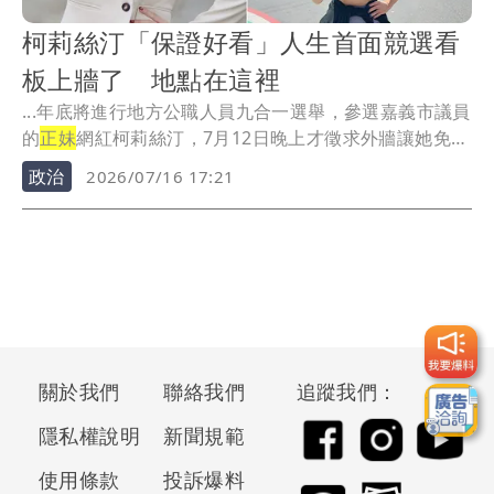
柯莉絲汀「保證好看」人生首面競選看
板上牆了 地點在這裡
...年底將進行地方公職人員九合一選舉，參選嘉義市議員
的
正妹
網紅柯莉絲汀，7月12日晚上才徵求外牆讓她免
費...
政治
2026/07/16 17:21
關於我們
聯絡我們
追蹤我們：
隱私權說明
新聞規範
使用條款
投訴爆料