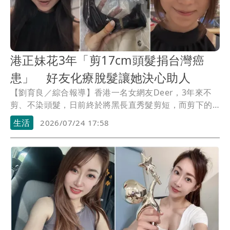
港正妹花3年「剪17cm頭髮捐台灣癌
患」 好友化療脫髮讓她決心助人
【劉育良／綜合報導】香港一名女網友Deer，3年來不
剪、不染頭髮，日前終於將黑長直秀髮剪短，而剪下的
17公分頭髮，她寄到台灣的癌症機構，希望能用來製作
生活
2026/07/24 17:58
成假髮送給因化療而脫髮的癌症患者。