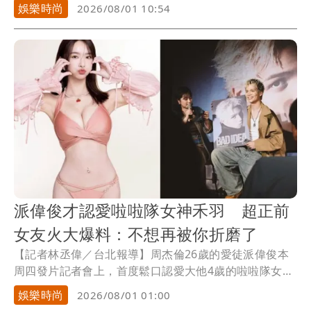
禾羽（舊名張雅涵），怎料，此舉惹怒疑似「前女
娛樂時尚
2026/08/01 10:54
友」、曾參加選秀節目的女星「Ally」黃琳媛，二度在社
群發聲嗆聲舊愛派偉俊，在Threads上掀起熱烈討論。
派偉俊才認愛啦啦隊女神禾羽 超正前
女友火大爆料：不想再被你折磨了
【記者林丞偉／台北報導】周杰倫26歲的愛徒派偉俊本
周四發片記者會上，首度鬆口認愛大他4歲的啦啦隊女神
禾羽，更甜曝專輯中有首歌，是寫給女友，這段剛萌芽
娛樂時尚
2026/08/01 01:00
近3個月的「姐弟戀」才剛獲官方認證，前女友卻在派偉