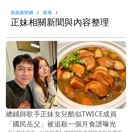
壹蘋新聞網
搜尋
正妹相關新聞與內容整理
總鋪師歌手正妹女兒酷似TWICE成員
「國民岳父」被追殺一個月食譜曝光