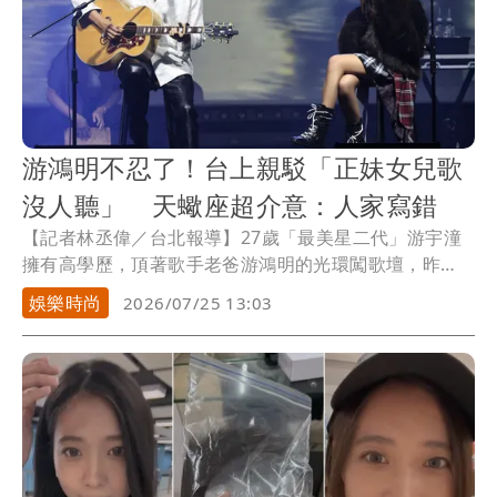
游鴻明不忍了！台上親駁「正妹女兒歌
沒人聽」 天蠍座超介意：人家寫錯
【記者林丞偉／台北報導】27歲「最美星二代」游宇潼
擁有高學歷，頂著歌手老爸游鴻明的光環闖歌壇，昨
（24日）在Legacy Taipei舉辦「The Mad/Genius 天才
娛樂時尚
2026/07/25 13:03
在左 瘋子在右」讚聲演唱會，演出尾聲，游宇潼的天蠍
座老爸游鴻明驚喜現身，他一登場就忙著先澄清之前媒
體報導，說「女兒的歌沒人聽」，直言絕對沒有要女兒
不要唱自己的歌，笑喊「我是天蠍座很介意，很在意人
家寫錯。」