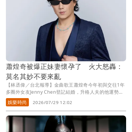
蕭煌奇被爆正妹妻懷孕了 火大怒轟：
莫名其妙不要來亂
【林丞偉／台北報導】金曲歌王蕭煌奇今年初與交往1年
多圈外女友Jenny Chen登記結婚，升格人夫的他運勢
「如有神助」上月底再度奪下金曲歌王獎項，近日被爆
娛樂時尚
2026/07/29 12:02
老婆懷孕了！對此，他忍不住心中怒火，發文寫下「莫
名其妙！沒事不要來亂，沒有就是沒有」。