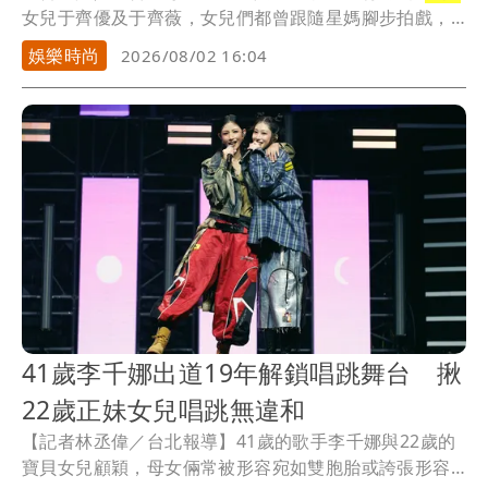
女兒于齊優及于齊薇，女兒們都曾跟隨星媽腳步拍戲，
于...
娛樂時尚
2026/08/02 16:04
41歲李千娜出道19年解鎖唱跳舞台 揪
22歲正妹女兒唱跳無違和
【記者林丞偉／台北報導】41歲的歌手李千娜與22歲的
寶貝女兒顧穎，母女倆常被形容宛如雙胞胎或誇張形容2