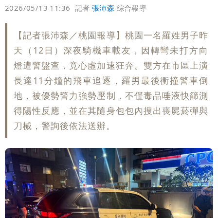
偏好
壹蘋
爆料
2026/05/13 11:36
記者
張沛森
綜合報導
變化
醫學教授林慶順意外離世 女兒沉痛證實
【記者張沛森／桃園報導】桃園一名羅姓男子昨
天（12日）深夜騎機車載友，因轉彎未打方向
燈遭警盤查，竟心虛加速狂奔。雙方在市區上演
長達11分鐘的飛車追逐，羅男最後衝撞警車倒
地，被優勢警力強勢壓制，不僅毒品唾液快篩測
得陽性反應，並在其隨身包包內搜出喪屍菸彈與
刀械，警詢後依法送辦。