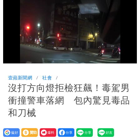
黃線停車
白海豚今防豪雨、38度高溫！雙眼牆致
「海豚跳」
名醫「掛蔣萬安布條」被出征！他大笑：
每天看診到半夜
慈濟爆世紀大騙局 AIT發文高級酸！他
笑：真的很會
白海豚大亂！航空66架次取消、船班39
Loaded
:
Unmute
100.00%
航次停航
姜厚任不信嫩女友「辣手摧花」 創演藝
壹蘋新聞網
社會
沒打方向燈拒檢狂飆！毒駕男
工會最遺憾1事
白海豚勾到「台灣陸地」了！雙眼牆旋
衝撞警車落網 包內驚見毒品
繞 路徑擺盪
特斯拉衝夜市…猛撞12車！民眾嚇「賓士
和刀械
救好幾條人命」
他揭日本捐AZ疫苗秘辛「專為台生
設為
贊助
我要
產」：終還陳時中清白
白海豚「大轉彎」機率非常小！明強度有