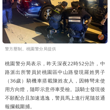
警方壓制。桃園警分局提供
桃園警分局表示，昨天深夜22時52分許，中
路派出所警員於桃園區中山路發現羅姓男子
（36歲）騎機車搭載陳姓友人，因轉彎未使
用方向燈，隨即示意停車受檢。該騎士發現後
不願配合且加速逃逸，警員馬上進行尾隨並通
報攔截圍捕。