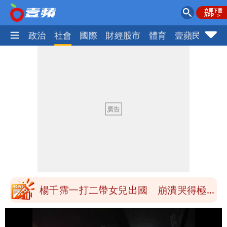
生活
政治
社會
國際
財經股市
體育
壹蘋民調
火
白海豚「大轉彎」機率非常小！明強度有
變化
醫學教授林慶順意外離世 女兒沉痛證實
最低0元！超商飲品好康快看 優惠組一
次可買27杯
1元商品開搶！超市、量販週末優惠 父
親節吃牛排、海鮮
楊千霈一打二帶女兒出國 崩潰哭得極狼
狽
白海豚颱風來襲！北市開放3區疏散門紅