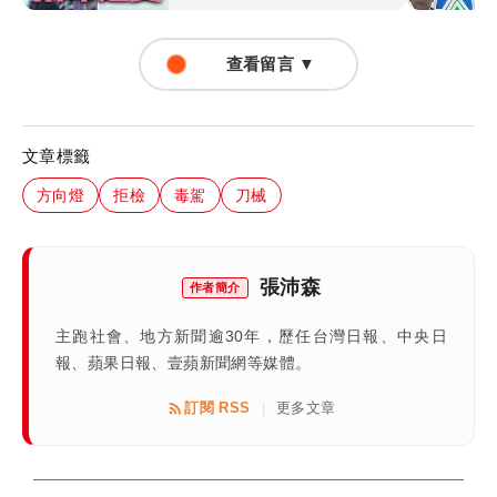
查看留言 ▼
文章標籤
方向燈
拒檢
毒駕
刀械
張沛森
作者簡介
主跑社會、地方新聞逾30年，歷任台灣日報、中央日
報、蘋果日報、壹蘋新聞網等媒體。
訂閱 RSS
更多文章
|