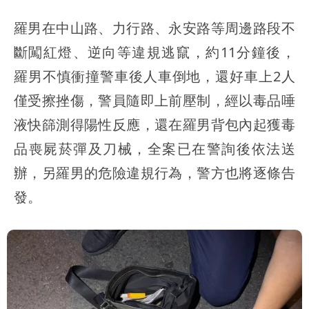
羅男在中山路、力行路、永安路等周邊路段不
斷闖紅燈、逆向等違規逃竄，約11分鐘後，
羅男不慎衝撞警車後人車倒地，還好車上2人
僅受擦挫傷，警員隨即上前壓制，經以毒品唾
液快篩測得陽性反應，還在羅男背包內起獲毒
品喪屍菸彈及刀械，全案已在警詢後依法送
辦，另羅男的危險違規行為，警方也將逐條告
發。