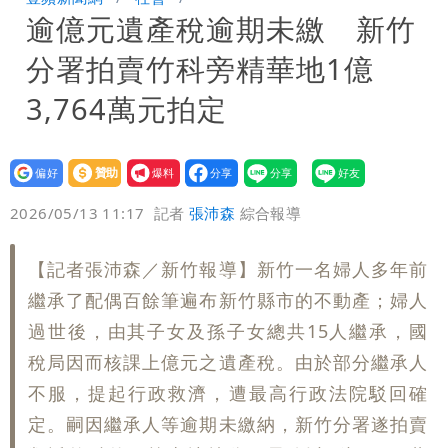
逾億元遺產稅逾期未繳 新竹
怪」：不像被害人
藍昔狂譙擋疫苗 慈濟真變「世紀大騙
分署拍賣竹科旁精華地1億
局」！網朝聖翻車文笑了
川普出重手！禁中國機器人、逆變器進
3,764萬元拍定
口 防北京滲透供應鏈
慈濟被騙10億！陳時中一語成讖 王必
設為
贊助
我要
勝：時間久看出睿智
白海豚路徑「搖擺」 暴風圈估擦沿岸！
偏好
壹蘋
爆料
2026/05/13 11:17
記者
張沛森
綜合報導
可能籠罩4縣市
白海豚4個關鍵時間點！專家：明晚起風
【記者張沛森／新竹報導】新竹一名婦人多年前
雨最大
老公外遇修復內幕！欣西亞曬牽手照「2
繼承了配偶百餘筆遍布新竹縣市的不動產；婦人
人身體卻僵硬」
白海豚最快下午海警！大雨襲7縣市 明
過世後，由其子女及孫子女總共15人繼承，國
稅局因而核課上億元之遺產稅。由於部分繼承人
恐發陸警
蔣萬安民調只贏5％「現任優勢去哪？」
不服，提起行政救濟，遭最高行政法院駁回確
定。嗣因繼承人等逾期未繳納，新竹分署遂拍賣
媒體人嘆：真的該緊張了