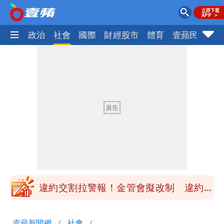
生活
政治
社會
國際
財經股市
體育
壹蘋民調
火
白海豚最快下午海警！大雨襲7縣市 明
恐發陸警
蔣萬安民調只贏5％「現任優勢去哪？」
媒體人嘆：真的該緊張了
白海豚游進溫暖海域 對流一夕復活！鄭
明典曝後續變化
97萬網紅「肥大叔」驚傳猝逝！最後身
影曝 網驚覺不對
違約交割拉警報！金管會擬改制 違約1
次恐圈存
慈濟遭詐10億！律師看聲明揪「3點
壹蘋新聞網
社會