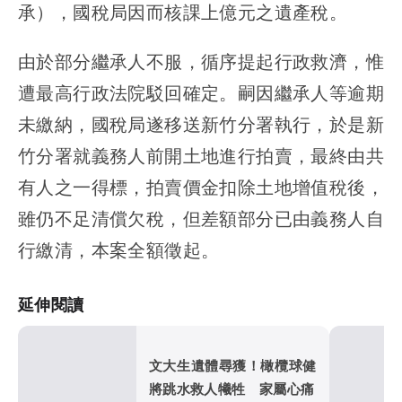
承），國稅局因而核課上億元之遺產稅。
由於部分繼承人不服，循序提起行政救濟，惟
遭最高行政法院駁回確定。嗣因繼承人等逾期
未繳納，國稅局遂移送新竹分署執行，於是新
竹分署就義務人前開土地進行拍賣，最終由共
有人之一得標，拍賣價金扣除土地增值稅後，
雖仍不足清償欠稅，但差額部分已由義務人自
行繳清，本案全額徵起。
延伸閱讀
文大生遺體尋獲！橄欖球健
將跳水救人犧牲 家屬心痛