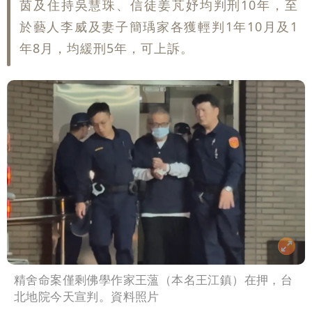
茵及住持吳慧珠、信徒姜芃妤均判刑10年，至
號」藏玄機
國家隊戰績！投資報酬率飆81％ 台積
於藝人李威及妻子簡瑀家各獲輕判1年10月及1
年8月，均緩刑5年，可上訴。
電一檔狂賺76億
賴清德「總統級嘲諷」嗆爆盧秀燕！8年
總帳一次掀翻
70歲姜厚任攜小2輪女友現身！交往原因
超Man
駐英台北代表處徵助理 薪資99K！工作
內容讓人看傻
白海豚明恐海警！全台大雨3天「這區下
到紫爆」
疑「破百間日租套房」遭罰25萬 業者
說話了
精舍命案僅剩佛學作家王薀（本名王江鎮）在押，台
北地院今天宣判。資料照片