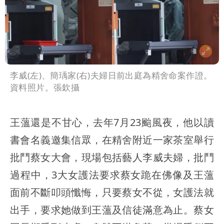
李威(左)、簡瑀家(右)夫婦日前出庭為精舍命案作證。
資料照片。張欽攝
王薀還是不甘心，去年7月23颱風夜，他以讀
書會名義邀集信眾，在精舍附近一家茶室舉行
批鬥蔡女大會，現場包括藝人李威夫婦，批鬥
過程中，3大女護法要求蔡女跪在佛像及王薀
面前不斷叩頭懺悔，只要蔡女不從，女護法就
出手，要求她做到王薀及信徒滿意為止。蔡女