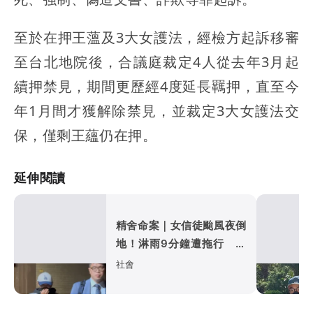
至於在押王薀及3大女護法，經檢方起訴移審
至台北地院後，合議庭裁定4人從去年3月起
續押禁見，期間更歷經4度延長羈押，直至今
年1月間才獲解除禁見，並裁定3大女護法交
保，僅剩王蘊仍在押。
延伸閱讀
精舍命案｜女信徒颱風夜倒
地！淋雨9分鐘遭拖行 家
屬目睹崩潰：好像剴剴
社會