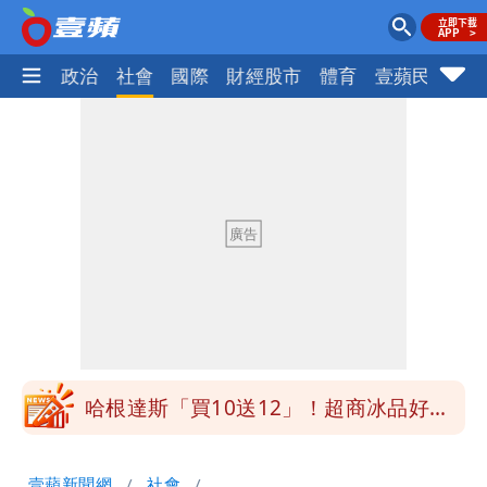
生活
政治
社會
國際
財經股市
體育
壹蘋民調
火
白海豚明恐海警！全台大雨3天「這區下
到紫爆」
疑「破百間日租套房」遭罰25萬 業者
說話了
她遲到1分鐘被迫請假1小時 律師：已
觸法
白海豚颱風進逼！北市再放整備假？蔣萬
安說了
哈根達斯「買10送12」！超商冰品好康
快看 思樂冰僅10元
華語天王遭亂爆私生子 周杰倫無辜捲
壹蘋新聞網
社會