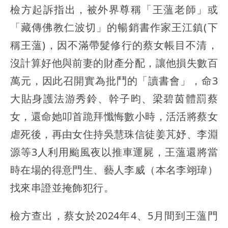
檢方起訴指出，被外界尊稱「王薀老師」或
「藏傳佛教仁波切」的暢銷書作家王江鎮(下
稱王薀)，因不滿帶髮修行的蔡女帳目不清，
沒計算好他與前妻的財產分配，讓他損失數百
萬元，因此召開實為批鬥的「讀書會」，命3
大貼身護法游秀鈴、幹子昀、梁碧茵體罰蔡
女，還命她叩首跪拜懺悔數小時，活活將蔡女
虐死後，再由女住持吳慧珠信徒姜芃妤、李淵
源等3人利用颱風夜以推車運屍，王薀還將當
時在場的得意門生、藝人李威（本名李翊瑋）
找來串證並掩飾犯行。
檢方查出，蔡女於2024年4、5月間到王薀門