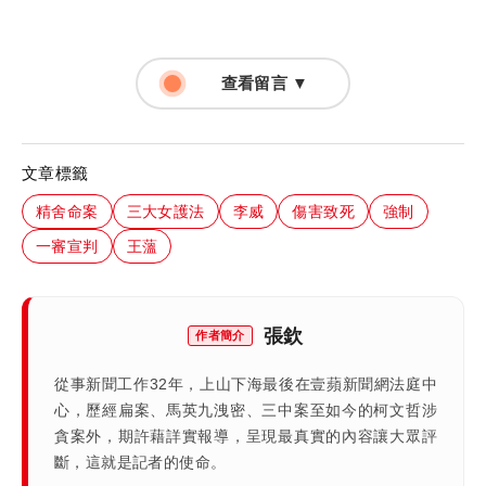
查看留言 ▼
文章標籤
精舍命案
三大女護法
李威
傷害致死
強制
一審宣判
王薀
張欽
作者簡介
從事新聞工作32年，上山下海最後在壹蘋新聞網法庭中
心，歷經扁案、馬英九洩密、三中案至如今的柯文哲涉
貪案外，期許藉詳實報導，呈現最真實的內容讓大眾評
斷，這就是記者的使命。