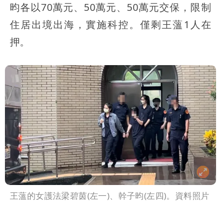
昀各以70萬元、50萬元、50萬元交保，限制
住居出境出海，實施科控。僅剩王薀1人在
押。
王薀的女護法梁碧茵(左一)、幹子昀(左四)。資料照片