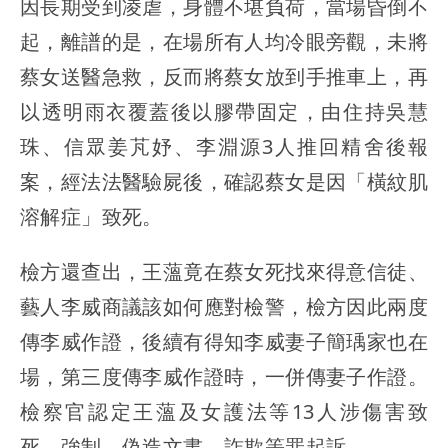
因長期受到凌虐，身體不堪負荷，當場昏倒不
起，離譜的是，在場所有人均冷眼旁觀，未將
蔡女送醫急救，反而將蔡女放到手推車上，再
以透明雨衣覆蓋後以膠帶固定，由住持吳慧
珠、信眾姜芃妤、李淵源3人推回精舍後報
案，經法法醫驗屍後，確認蔡女是因「橫紋肌
溶解症」致死。
檢方還查出，王薀竟在蔡女死找來得意信徒、
藝人李威商議該如何應對檢警，檢方因此兩度
傳李威作證，後續有得知李威妻子簡瑀家也在
場，第三度傳李威作證時，一併傳妻子作證。
檢察官認定王薀及女護法等13人涉傷害致
死、強制、偽造文書、詐欺等罪起訴。