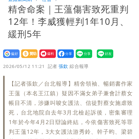
精舍命案｜王薀傷害致死重判
入！杰威爾發聲明怒斥
比政府還有愛！台灣暖捐熊本「1物資」
12年！李威獲輕判1年10月、
日人讚爆：乾脆給台灣統治
這次真的不一樣？南亞科砸3466億拚先
緩刑5年
進製程 挑戰擴產魔咒
連戰二媳罕見發火！砲轟財政部「不負責
設為
贊助
我要
任」
獨家｜蕭敬騰「渡邉」日料店慘遇惡房
偏好
壹蘋
爆料
2026/05/12 11:21
記者
張欽
綜合報導
東！漲租→續約前翻臉→存證信逼遷
苦茶癌油｜威加2老闆交保！採購、中間
【記者張欽／台北報導】精舍領袖、暢銷書作家
Summer火大（壹蘋10點強打）
商羈押禁見
廉航新規「頭頂置物櫃收費」 網崩潰：
王薀（本名王江鎮）疑因不滿女弟子兼會計蔡女
上廁所多少？
白海豚路徑變了！專家：離台又更近 暴
帳目不清，涉嫌叫唆女護法、信徒對蔡女施虐致
死，台北地院自去年3月北檢起訴後，密集審理
風圈逼近岸處
3資深房仲遭聲押禁見！士院裁定全交保
1年於今年4月2日辯論終結，今依傷害致死等罪
判王薀12年，3大女護法游秀鈴、幹子昀、梁碧
＋限居
UNIQLO涼感衣不涼？店員揭「洗標編