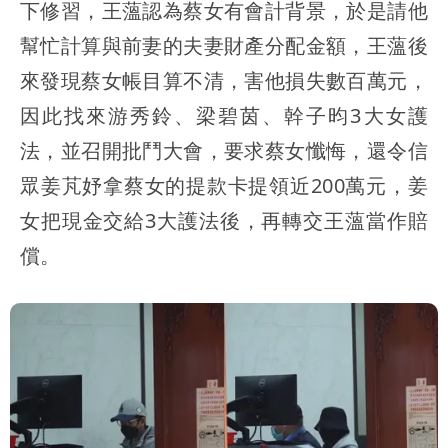
下修習，王薀認為蔡女有會計背景，於是請他
幫忙計算與前妻的夫妻財產分配金額，王薀後
來發現蔡女帳目算不清，害他損失數百萬元，
因此找來游秀鈴、梁碧茵、幹子昀3大女護
法，並召開批鬥大會，要求蔡女懺悔，還令信
眾姜芃妤拿蔡女的提款卡提領近200萬元，姜
女把現金交給3大護法後，再轉交王薀當作賠
償。