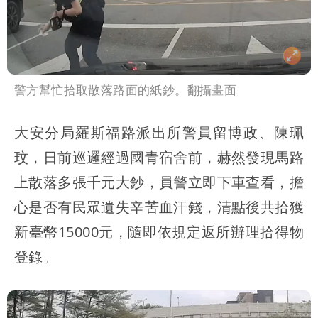
警方幫忙拾取散落路面的紙鈔。翻攝畫面
大安分局羅斯福路派出所警員留博政、陳珮
玟，日前巡邏經過國青宿舍前，赫然發現馬路
上散落多張千元大鈔，員警立即下車查看，擔
心是否有民眾遺失辛苦血汗錢，清點後共拾獲
新臺幣15000元，隨即依規定返所辦理拾得物
登錄。