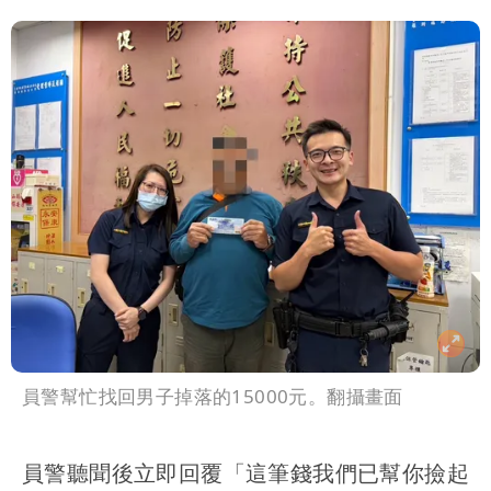
員警幫忙找回男子掉落的15000元。翻攝畫面
員警聽聞後立即回覆「這筆錢我們已幫你撿起