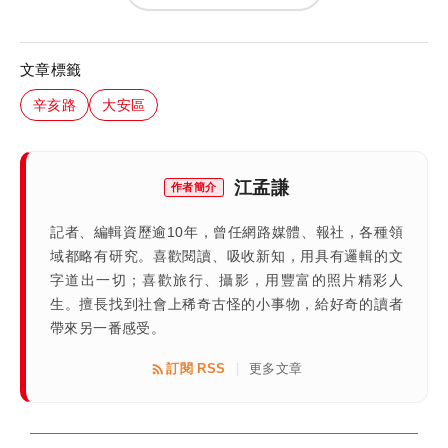
文章標籤
辛亥路
大安區
江孟謙
作者簡介
記者、編輯資歷逾10年，曾任網路媒體、報社，各種領
域都略有研究。喜歡閱讀、吸收新知，用具有邏輯的文
字道出一切；喜歡旅行、攝影，用豐富的照片精彩人
生。擅長找到社會上稀奇古怪的小事物，給好奇的讀者
帶來另一番感受。
訂閱 RSS
更多文章
|