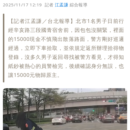
偏好
壹蘋
爆料
2025/11/17 12:19
記者
江孟謙
綜合報導
高是這縣市
【記者江孟謙／台北報導】北市1名男子日前行
經辛亥路三段國青宿舍前，因包包沒關緊，裡面
的15000現金不慎飛出散落路面，警方剛好巡邏
經過，立即下車拾取，並依規定返所辦理拾得物
登錄，沒多久男子返回尋找被警方看見，才得知
紙鈔被熱心的員警檢完，後續確認身分無誤，也
讓15000元物歸原主。