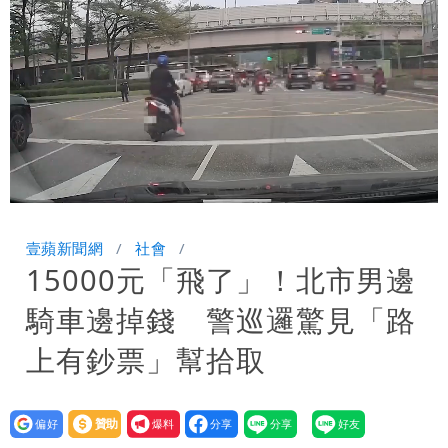
驚：戰局變五五波
白海豚颱風攪局父親節！明雨量「紅到發
紫」
女律師詐慈濟10億 坐擁232公斤黃金仍
接案！同業酸：我輩楷模
明金成離世留下雙胞胎 4歲兒與老師一
段對話催淚
演習登場！搭雙鐵、航班3大注意事項快
Loaded
:
Unmute
100.00%
看
慈濟遭詐10.6億！網紅揪聲明「疑點重
壹蘋新聞網
社會
15000元「飛了」！北市男邊
重」 1細節避而不談
蔣萬安民調只贏5％「現任優勢去哪？」
騎車邊掉錢 警巡邏驚見「路
媒體人嘆：真的該緊張了
97萬網紅「肥大叔」驚傳猝逝！最後身
上有鈔票」幫拾取
影曝 網驚覺不對
慈濟被騙10億！陳時中一語成讖 王必
設為
贊助
我要
勝：時間久看出睿智
白海豚今下午2點半發海警！陸警機率最