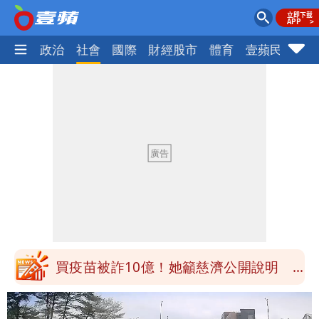
生活
政治
社會
國際
財經股市
體育
壹蘋民調
火
慈濟被騙10億！陳時中一語成讖 王必
勝：時間久看出睿智
白海豚今下午2點半發海警！陸警機率最
高是這縣市
關之琳爆「奶孫戀」愛上小36歲男模
她親發聲回應了
兆基風暴｜前董座李建成今被檢調約談
最快今晚移送北檢複訊
買疫苗被詐10億！她籲慈濟公開說明
捐款人有權知真相
蔡英文變「台東蔡主委」嚇壞一堆人！他