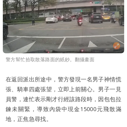
警方幫忙拾取散落路面的紙鈔。翻攝畫面
在返回派出所途中，警方發現一名男子神情慌
張、騎車四處張望，立即上前關心。男子一見
員警，連忙表示剛才行經該路段時，因包包拉
鍊未關緊，導致內袋中現金15000元飛散滿
地，正焦急尋找。