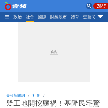
生活
政治
社會
國際
財經股市
體育
壹蘋民調
火
壹蘋新聞網
社會
疑工地開挖釀禍！基隆民宅驚