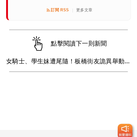
訂閱 RSS
更多文章
|
點擊閱讀下一則新聞
女騎士、學生妹遭尾隨！板橋街友詭異舉動引側目 熱心男勸阻遭踹險被筆戳