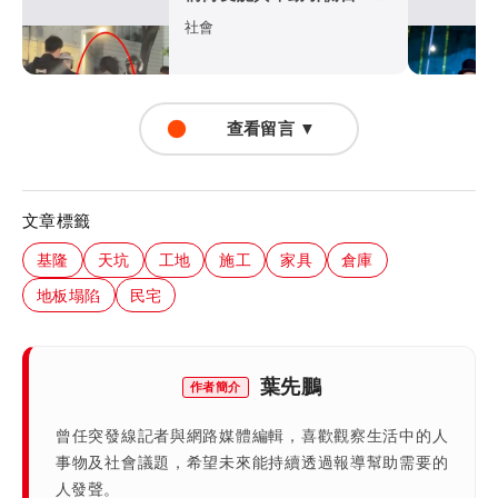
心男勸阻遭踹險被筆戳
社會
查看留言 ▼
文章標籤
基隆
天坑
工地
施工
家具
倉庫
地板塌陷
民宅
葉先鵬
作者簡介
曾任突發線記者與網路媒體編輯，喜歡觀察生活中的人
事物及社會議題，希望未來能持續透過報導幫助需要的
人發聲。