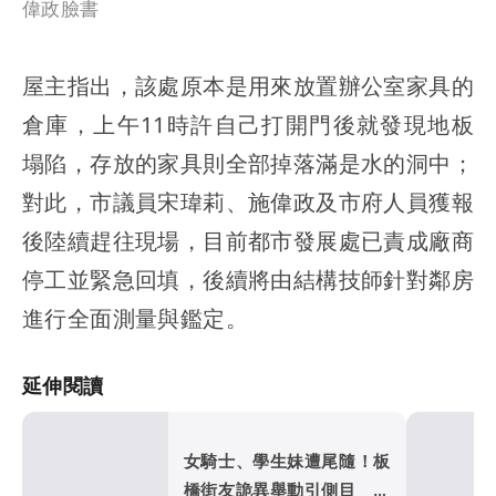
偉政臉書
屋主指出，該處原本是用來放置辦公室家具的
倉庫，上午11時許自己打開門後就發現地板
塌陷，存放的家具則全部掉落滿是水的洞中；
對此，市議員宋瑋莉、施偉政及市府人員獲報
後陸續趕往現場，目前都市發展處已責成廠商
停工並緊急回填，後續將由結構技師針對鄰房
進行全面測量與鑑定。
延伸閱讀
女騎士、學生妹遭尾隨！板
橋街友詭異舉動引側目 熱