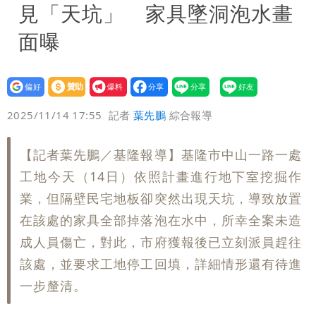
見「天坑」 家具墜洞泡水畫
面曝
設為
贊助
我要
偏好
壹蘋
爆料
2025/11/14 17:55
記者
葉先鵬
綜合報導
【記者葉先鵬／基隆報導】基隆市中山一路一處
工地今天（14日）依照計畫進行地下室挖掘作
業，但隔壁民宅地板卻突然出現天坑，導致放置
在該處的家具全部掉落泡在水中，所幸全案未造
成人員傷亡，對此，市府獲報後已立刻派員趕往
該處，並要求工地停工回填，詳細情形還有待進
一步釐清。