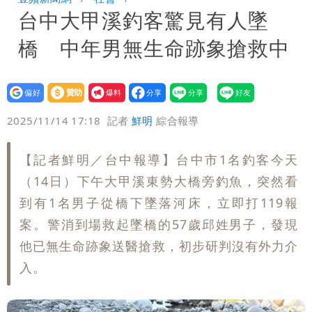
台中大甲溪釣客驚見有人墜
每天看診到半夜
慈濟爆世紀大騙局 AIT發文高級酸！他
橋 中年男無生命跡象搶救中
笑：真的很會
白海豚大亂！航空66架次取消、船班39
航次停航
姜厚任不信嫩女友「辣手摧花」 創演藝
設為
贊助
我要
偏好
壹蘋
爆料
2025/11/14 17:18
記者
鮮明
綜合報導
工會最遺憾1事
白海豚勾到「台灣陸地」了！雙眼牆旋
繞 路徑擺盪
特斯拉衝夜市…猛撞12車！民眾嚇「賓士
【記者鮮明／台中報導】台中市1名釣客今天
（14日）下午大甲溪東勢大橋旁釣魚，突然看
救好幾條人命」
他揭日本捐AZ疫苗秘辛「專為台生
到有1名男子從橋下墜落河床，立即打119報
案。警消到場救起墜橋的57歲邱姓男子，發現
產」：終還陳時中清白
白海豚「大轉彎」機率非常小！明強度有
他已無生命跡象送醫搶救，初步研判沒有外力介
變化
1元商品開搶！超市、量販週末優惠 父
入。
親節吃牛排、海鮮