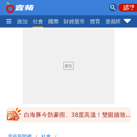
生活
政治
社會
國際
財經股市
體育
壹蘋民調
火
白海豚「大轉彎」機率非常小！明強度有
變化
1元商品開搶！超市、量販週末優惠 父
親節吃牛排、海鮮
楊千霈一打二帶女兒出國 崩潰哭得極狼
狽
白海豚颱風來襲！北市開放3區疏散門紅
黃線停車
白海豚今防豪雨、38度高溫！雙眼牆致
「海豚跳」
名醫「掛蔣萬安布條」被出征！他大笑：
壹蘋新聞網
社會