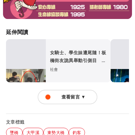
延伸閱讀
女騎士、學生妹遭尾隨！板
橋街友詭異舉動引側目 熱
心男勸阻遭踹險被筆戳
社會
查看留言 ▼
文章標籤
墜橋
大甲溪
東勢大橋
釣客