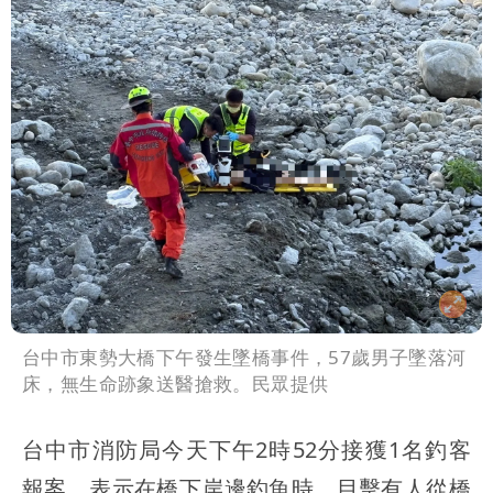
台中市東勢大橋下午發生墜橋事件，57歲男子墜落河
床，無生命跡象送醫搶救。民眾提供
台中市消防局今天下午2時52分接獲1名釣客
報案，表示在橋下岸邊釣魚時，目擊有人從橋