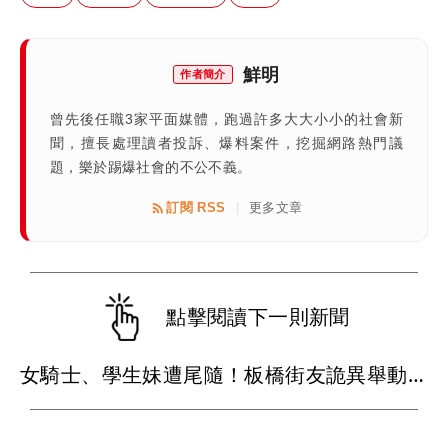
鮮明
作者簡介
曾先後任職3家平面媒體，跑過許多大大小小的社會新
聞，擅長處理讀者投訴、爆料案件，挖掘網路熱門議
題，樂於踢爆社會的不公不義。
訂閱 RSS
更多文章
|
點擊閱讀下一則新聞
女騎士、學生妹遭尾隨！板橋街友詭異舉動引側目 熱心男勸阻遭踹險被筆戳