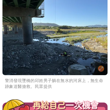
警消發現墜橋的邱姓男子躺在無水的河床上，無生命
跡象送醫搶救。民眾提供