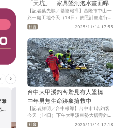
「天坑」 家具墜洞泡水畫面曝
【記者葉先鵬／基隆報導】基隆市中山一
路一處工地今天（14日）依照計畫進行地
下室挖掘作業，但隔壁民宅地板卻突然出
社會
2025/11/14 17:55
現天坑，導致放置在該處的家具全部掉落
泡在水中，所幸全案未造成人員傷亡，對
此，市府獲報後已立刻派員趕往該處，並
要求工地停工回填，詳細情形還有待進一
步釐清。
台中大甲溪釣客驚見有人墜橋
中年男無生命跡象搶救中
李雅
暖心！大中華、新北記協合
【記者鮮明／台中報導】台中市1名釣客
光雕
問金 中和區公所受贈關懷
今天（14日）下午大甲溪東勢大橋旁釣
戶
生活
魚，突然看到有1名男子從橋下墜落河
社會
2025/11/14 17:18