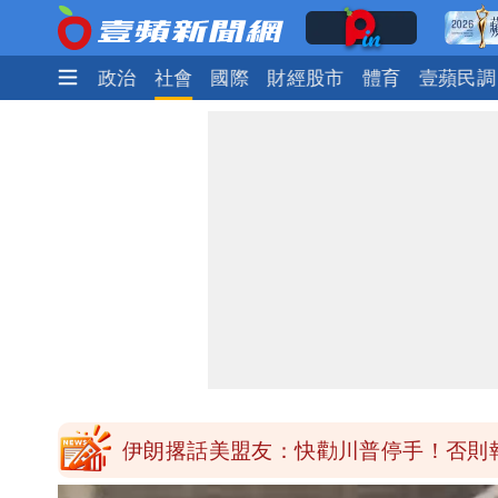
時尚
生活
政治
社會
國際
財經股市
體育
壹蘋民調
道瓊再創新高！SpaceX「財報失速」蒸
70歲姜厚任駁酸民謾罵！攜小2輪女友
駐英國台北代表處徵助理 網看工作內
白海豚明恐海警！全台大雨3天「這區
伊朗撂話美盟友：快勸川普停手！否則