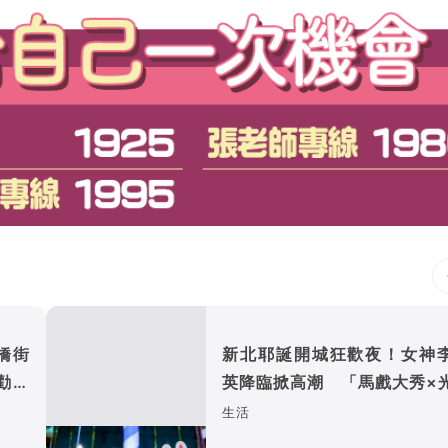
橋街
新北耶誕開城狂歡夜！女神
勸阻
英降臨掀高潮 「馬戲大秀×
展演」點亮盛典揭幕
生活