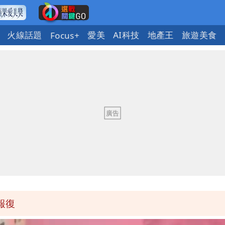
火線話題
愛美
AI科技
地產王
旅遊美食
Focus+
發7兆
現身 交往原因超Man
容和薪資全傻了
下到紫爆」
報復