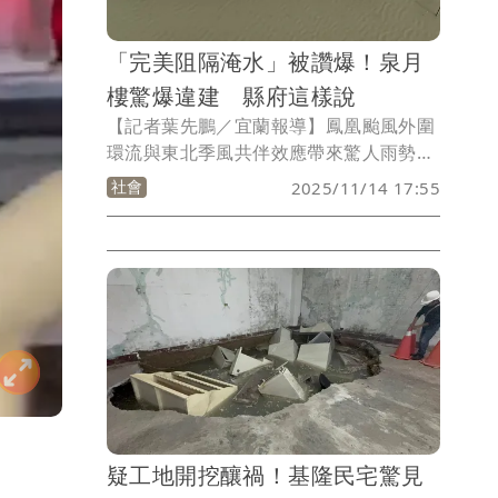
「完美阻隔淹水」被讚爆！泉月
樓驚爆違建 縣府這樣說
【記者葉先鵬／宜蘭報導】鳳凰颱風外圍
環流與東北季風共伴效應帶來驚人雨勢，
導致宜蘭地區多處出現嚴重淹水，包括民
社會
2025/11/14 17:55
宅、知名飯店等都陸續傳出災情，與此同
時「泉月樓行館」卻因防水閘門成功阻擋
水患，乾溼對比畫面曝光後立刻引發網友
熱議，但近日傳出原來「泉月樓行館」約
200多平方公尺曾被縣府認定為違章建
築，去年已開出違章建築處分書。
疑工地開挖釀禍！基隆民宅驚見