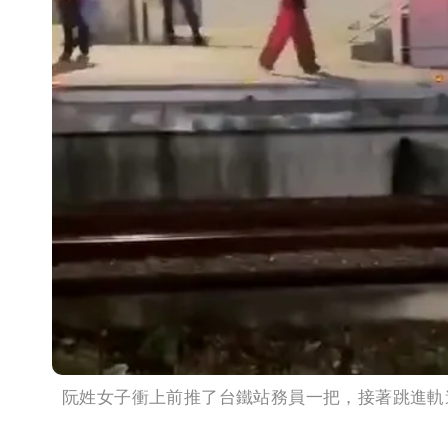
阮姓女子衝上前推了台鐵站務員一把，接著跳進軌道區。翻攝