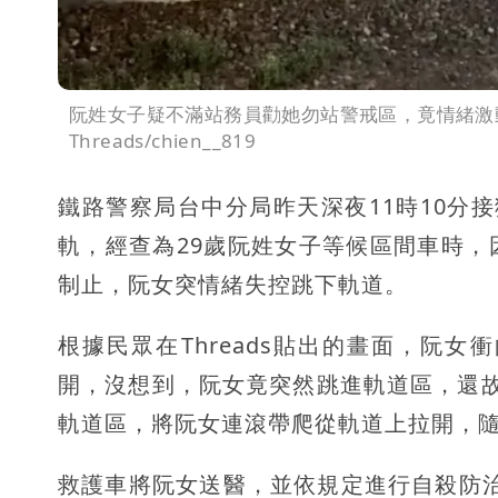
阮姓女子疑不滿站務員勸她勿站警戒區，竟情緒激
Threads/chien__819
鐵路警察局台中分局昨天深夜11時10分
軌，經查為29歲阮姓女子等候區間車時
制止，阮女突情緒失控跳下軌道。
根據民眾在Threads貼出的畫面，阮
開，沒想到，阮女竟突然跳進軌道區，還
軌道區，將阮女連滾帶爬從軌道上拉開，
救護車將阮女送醫，並依規定進行自殺防治