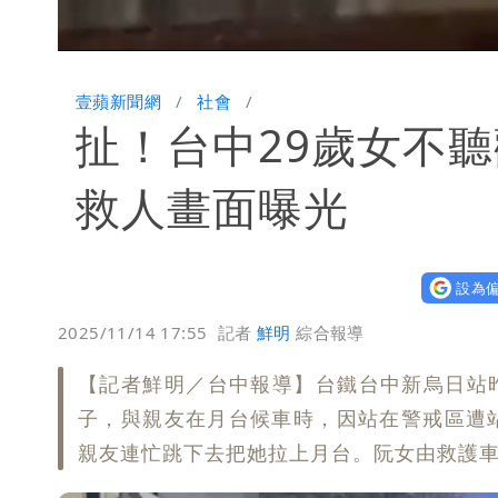
Loaded
:
Unmute
68.03%
壹蘋新聞網
社會
扯！台中29歲女不
救人畫面曝光
設為偏
2025/11/14 17:55
記者
鮮明
綜合報導
【記者鮮明／台中報導】台鐵台中新烏日站昨
子，與親友在月台候車時，因站在警戒區遭
親友連忙跳下去把她拉上月台。阮女由救護車