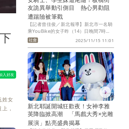
友詭異舉動引側目 熱心男勸阻
遭踹險被筆戳
【記者曾佳俊／新北報導】新北市一名騎
乘YouBike的女子昨（14）日晚間7時行
跳下
經板橋區縣民大道一段與民族路口時，疑
社會
2025/11/15 11:01
似遭一名街友尾隨騷擾，有熱心情侶發現
上前幫忙制止，沒想到該名街友竟惱羞成
怒，發狂怒踹其中一名李男，還持鉛筆作
勢攻擊，導致李男擦挫傷趕緊報警。警方
獲報到場後，被害人不願提告，依違反社
維法將街友帶回，後經評估其狀態不穩並
送醫強制就醫。
阮姓女
新北耶誕開城狂歡夜！女神李雅
道上，
英降臨掀高潮 「馬戲大秀×光雕
展演」點亮盛典揭幕