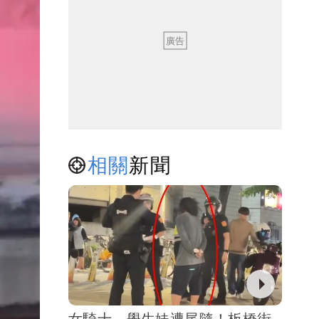
相關
新聞
女騎士、學生妹遭尾隨！板橋街