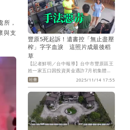
處所，
懷與支
豐原5死起訴！遺書控「無止盡壓
榨」字字血淚 這照片成最後稻
草
【記者鮮明／台中報導】台中市豐原區王
姓一家五口因投資黃金遇詐7月初集體尋
短震驚社會，台中地檢署依詐欺等罪將發
社會
2025/11/14 17:55
起黃金團購的李姓女子起訴，求刑15年以
上。起訴書揭露，王家以房產抵押還款後
李女仍不滿足，今年6月29日傳送割腕、
身上沾滿血液等照片恐嚇王家，王家心生
畏懼，留下「一次又一次的要錢、無止盡
的壓榨」的遺書後，字字血淚，成為壓垮
他們的最後一根稻草。