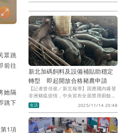
贈慰問金，由區長楊薏霖代為收下後轉贈
關心低收入戶，立法委員張智倫服、新北
市議員金瑞龍也都派代表蒞臨見證，共同
將愛心傳出去。
民眾跳
即前往
新北加碼飼料及設備補貼助穩定
轉型 即起開放合格豬農申請
【記者曾佳俊／新北報導】因應國內爆發
將她隔
非洲豬瘟疫情，中央宣布全面禁用廚餘，
即跳下
並提供飼料差額補助，新北市長侯友宜今
生活
2025/11/14 20:48
(14)日在新北市議會報告明年總預算案後
表示，新北市政府加碼補助，並額外提供
防疫消毒設備補助，協助養豬場穩定營運
第1項
及豬肉價量平穩，同時落實防疫政策。