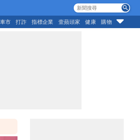
車市
打詐
指標企業
壹蘋頭家
健康
購物
女神
1