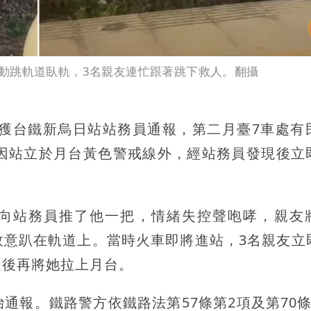
動跳軌道臥軌，3名親友連忙跟著跳下救人。翻攝
接獲台鐵新烏日站站務員通報，第二月臺7車處有
，因站立於月台黃色警戒線外，經站務員發現後立
女衝向站務員推了他一把，情緒失控聲咆哮，親友
故意趴在軌道上。當時火車即將進站，3名親友立
隨後再將她拉上月台。
通報。鐵路警方依鐵路法第57條第2項及第70條