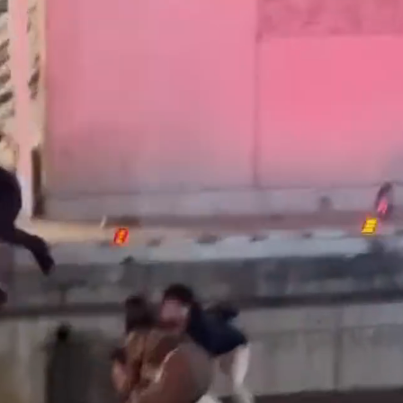
 這3天恐豪雨
發7兆
現身 交往原因超Man