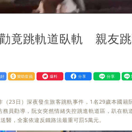
聽勸竟跳軌道臥軌 親友
好
贊助壹蘋
我要爆料
（23日）深夜發生旅客跳軌事件，1名29歲本國籍
站務員勸導，阮女突然情緒失控跳進軌道區，趴在軌
送醫，全案依違反鐵路法最重可罰5萬元。