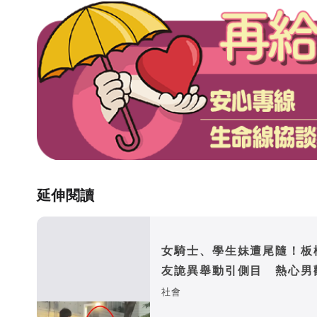
延伸閱讀
女騎士、學生妹遭尾隨！板
友詭異舉動引側目 熱心男
遭踹險被筆戳
社會