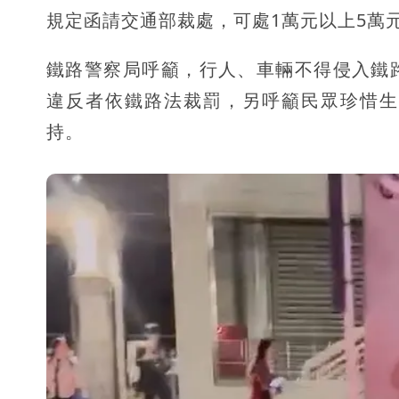
規定函請交通部裁處，可處1萬元以上5萬
鐵路警察局呼籲，行人、車輛不得侵入鐵
違反者依鐵路法裁罰，另呼籲民眾珍惜生
持。