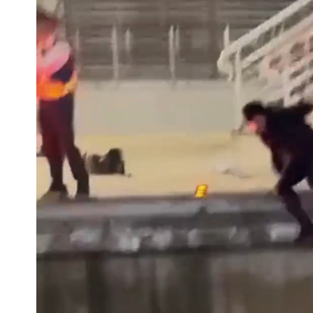
父親節泡湯了！白海豚海警機率飆85％
道瓊再創新高！SpaceX「財報失速」蒸
70歲姜厚任駁酸民謾罵！攜小2輪女友