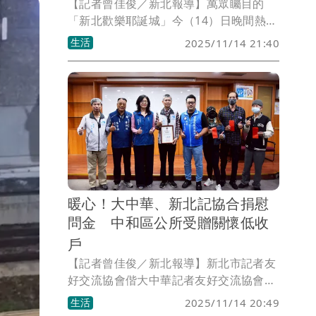
【記者曾佳俊／新北報導】萬眾矚目的
「新北歡樂耶誕城」今（14）日晚間熱鬧
登場，以「耶誕馬戲開城SHOW」震撼登
生活
2025/11/14 21:40
場，融合華麗燈光與精湛特技，營造繽紛
歡樂的節慶氛圍。隨後，啦啦隊女神李雅
英與LINE FRIENDS人氣角色兔兔驚喜現
身，與化身馬戲團團長的新北市長侯友宜
熱情互動，掀起現場最高潮。侯友宜偕同
各局處首長及貴賓完成點燈儀式，宣布為
期45天的耶誕系列活動正式開跑，周邊璀
璨燈海同步亮起，為新北歡樂耶誕城點亮
最繽紛耀眼的序幕。
暖心！大中華、新北記協合捐慰
問金 中和區公所受贈關懷低收
戶
【記者曾佳俊／新北報導】新北市記者友
好交流協會偕大中華記者友好交流協會，
今(14)日上午前往中和區公所關懷低收入
生活
2025/11/14 20:49
戶，並由兩個協會共同的理事長林富貴致