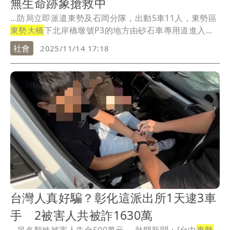
無生命跡象搶救中
...防局立即派遣東勢及石岡分隊，出動5車11人，東勢區
東勢大橋
下北岸橋墩號P3的地方由砂石車專用道進入
救...
社會
2025/11/14 17:18
台灣人真好騙？彰化這派出所1天逮3車
手 2被害人共被詐1630萬