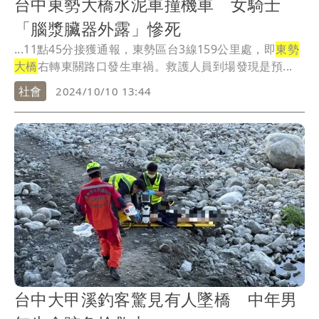
台中東勢大橋水泥車撞機車 女騎士
「腦漿臟器外露」慘死
...11點45分接獲通報，東勢區台3線159公里處，即
東勢
大橋
右轉東關路口發生車禍。救護人員到場發現是預...
社會
2024/10/10 13:44
台中大甲溪釣客驚見有人墜橋 中年男