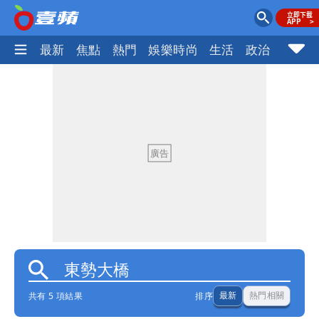
最新
焦點
熱門
娛樂時尚
生活
政治
社會
共有 5 項結果
排序
最新
熱門相關