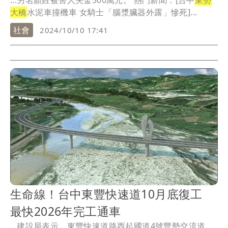
...另名顏姓被害人失金500萬元。 熱門新聞：[台中
東勢
大橋
水泥車撞機車 女騎士「腦漿臟器外露」慘死]...
社會
2024/10/10 17:41
生命線！台中東豐快速道10月底復工
最快2026年完工通車
...建設局表示，東豐快速道路西起國道4號豐勢交流道，