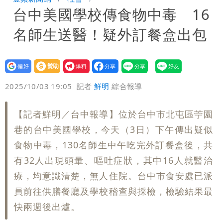
台中美國學校傳食物中毒 16
笑：真的很會
白海豚大亂！航空66架次取消、船班39
名師生送醫！疑外訂餐盒出包
航次停航
姜厚任不信嫩女友「辣手摧花」 創演藝
工會最遺憾1事
白海豚勾到「台灣陸地」了！雙眼牆旋
設為
贊助
我要
偏好
壹蘋
爆料
2025/10/03 19:05
記者
鮮明
綜合報導
繞 路徑擺盪
特斯拉衝夜市…猛撞12車！民眾嚇「賓士
救好幾條人命」
他揭日本捐AZ疫苗秘辛「專為台生
【記者鮮明／台中報導】位於台中市北屯區苧園
巷的台中美國學校，今天（3日）下午傳出疑似
產」：終還陳時中清白
白海豚「大轉彎」機率非常小！明強度有
食物中毒，130名師生中午吃完外訂餐盒後，共
有32人出現頭暈、嘔吐症狀，其中16人就醫治
變化
楊千霈一打二帶女兒出國 崩潰哭得極狼
療，均意識清楚，無人住院。台中市食安處已派
狽
員前往供膳餐廳及學校稽查與採檢，檢驗結果最
快兩週後出爐。