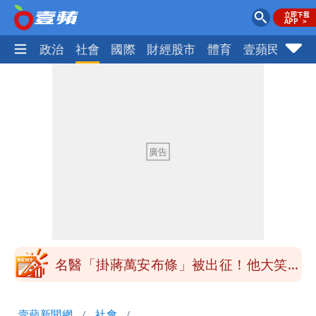
生活
政治
社會
國際
財經股市
體育
壹蘋民調
火
白海豚「大轉彎」機率非常小！明強度有
變化
楊千霈一打二帶女兒出國 崩潰哭得極狼
狽
白海豚颱風來襲！北市開放3區疏散門紅
黃線停車
白海豚今防豪雨、38度高溫！雙眼牆致
「海豚跳」
名醫「掛蔣萬安布條」被出征！他大笑：
每天看診到半夜
慈濟爆世紀大騙局 AIT發文高級酸！他
壹蘋新聞網
社會