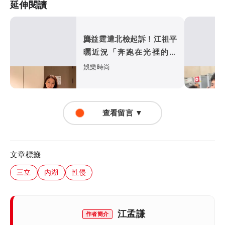
延伸閱讀
龔益霆遭北檢起訴！江祖平
曬近況「奔跑在光裡的自
己」
娛樂時尚
查看留言 ▼
文章標籤
三立
內湖
性侵
江孟謙
作者簡介