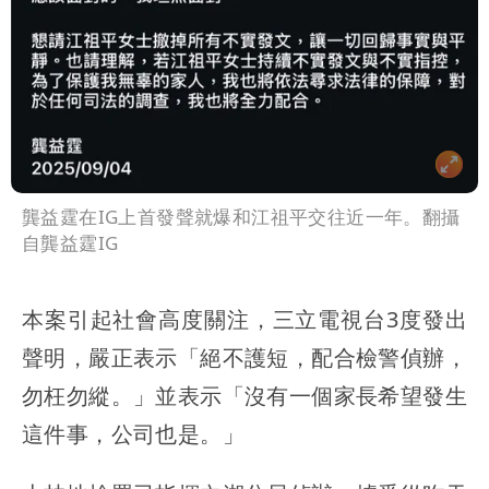
龔益霆在IG上首發聲就爆和江祖平交往近一年。翻攝
自龔益霆IG
本案引起社會高度關注，三立電視台3度發出
聲明，嚴正表示「絕不護短，配合檢警偵辦，
勿枉勿縱。」並表示「沒有一個家長希望發生
這件事，公司也是。」