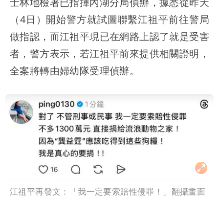
士林地檢署已指揮內湖分局偵辦，據悉從昨天
（4日）開始警方就試圖聯繫江祖平前往警局
做指認，而江祖平現已在網路上認了就是受害
者，警方表示，若江祖平前來提供相關證明，
全案將轉由婦幼隊受理偵辦。
江祖平再發文：「我一定要索賠性侵罪！」翻攝畫面