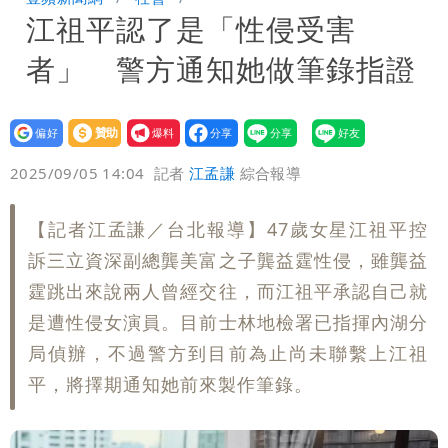
江祖平認了是「性侵受害
「終於能交代」 捐500萬獎學金延續愛
白海豚颱風逼近！鄭明典示警「恐遇黑潮
者」 警方通知她做筆錄指證
變強」 路徑分歧藏警訊：不利強度維持
設為
贊助
我要
偏好
壹蘋
爆料
2025/09/05 14:04
記者
江孟謙
綜合報導
【記者江孟謙／台北報導】47歲女星江祖平控
訴三立資深副總龔美富之子龔益霆性侵，雖龔益
霆跳出來說兩人曾經交往，而江祖平承認自己就
是遭性侵女演員。目前士林地檢署已指揮內湖分
局偵辦，不過警方到目前為止尚未聯繫上江祖
平，將擇期通知她前來製作筆錄。