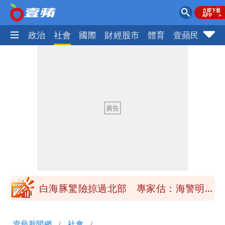
生活
政治
社會
國際
財經股市
體育
壹蘋民調
火
「楊承勳」名字終於公開！被害人父淚喊
「終於能交代」 捐500萬獎學金延續愛
白海豚颱風逼近！鄭明典示警「恐遇黑潮
變強」 路徑分歧藏警訊：不利強度維持
高希均辭世享耆壽90歲 畢生推動閱讀
與進步觀念
內馬爾開到「寶可夢神包」後徹底入坑
砸重金再買一整桌卡盒
白海豚驚險掠過北部 專家估：海警明發
布 陸警可能相對低
「楊承勳」名字終於公開！被害人父淚喊
壹蘋新聞網
社會