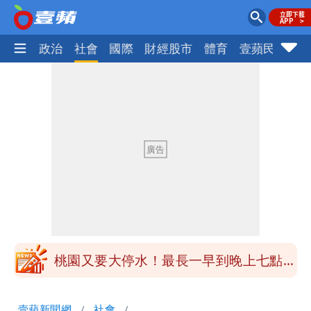
生活
政治
社會
國際
財經股市
體育
壹蘋民調
火
女生一對A錯了嗎？環法女子自由車賽
男裁判勒令女選手「解衣」檢查
揮別9年演藝圈 女演員當「全職運將」
公布收入比拍戲賺更多
他二刷《蜘蛛人》一路劇透 周圍觀眾氣
炸開扁
白海豚發威！內褲掛陽台被吹走 議員神
回1句笑翻10萬人
桃園又要大停水！最長一早到晚上七點都
沒水用
民間採購BNT源頭 鄭運鵬：有群人故意
壹蘋新聞網
社會