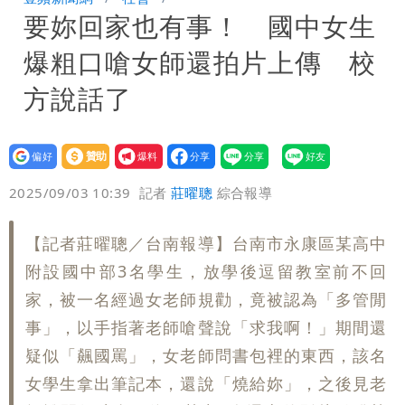
要妳回家也有事！ 國中女生
「洗腦台灣人兩觀念」
女生一對A錯了嗎？環法女子自由車賽
爆粗口嗆女師還拍片上傳 校
男裁判勒令女選手「解衣」檢查
揮別9年演藝圈 女演員當「全職運將」
方說話了
公布收入比拍戲賺更多
設為
贊助
我要
偏好
壹蘋
爆料
2025/09/03 10:39
記者
莊曜聰
綜合報導
【記者莊曜聰／台南報導】台南市永康區某高中
附設國中部3名學生，放學後逗留教室前不回
家，被一名經過女老師規勸，竟被認為「多管閒
事」，以手指著老師嗆聲說「求我啊！」期間還
疑似「飆國罵」，女老師問書包裡的東西，該名
女學生拿出筆記本，還說「燒給妳」，之後見老