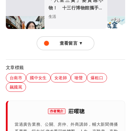
「八里三寶」變質感小
物！ 十三行博物館攜手渡
船頭商圈推永續
生活
查看留言 ▼
文章標籤
台南市
國中女生
女老師
嗆聲
爆粗口
飆國罵
莊曜聰
作者簡介
當過廣告業務、公關、房仲、外商講師，輔大新聞傳播