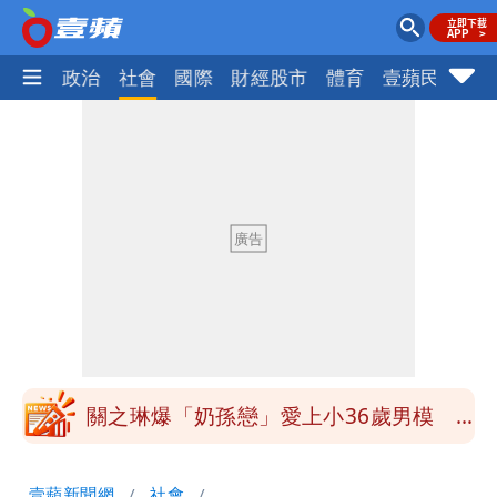
生活
政治
社會
國際
財經股市
體育
壹蘋民調
火
97萬網紅「肥大叔」驚傳猝逝！最後身
影曝 網驚覺不對
泰國校園爆槍響！2師中彈亡20人傷 槍
手疑學生
中國賣家被踢爆在網購平台「租人頭」
吳欣岱：完美偽裝台灣企業
白海豚14:30發海警！這縣市陸警機率最
高
關之琳爆「奶孫戀」愛上小36歲男模
她親發聲回應了
蔡英文變「台東蔡主委」嚇壞一堆人！他
壹蘋新聞網
社會