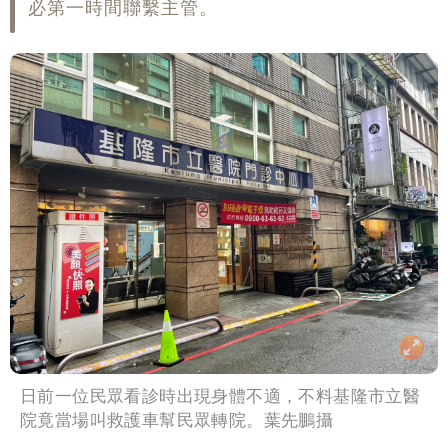
必第一時間聯繫主管。
日前一位民眾看診時出現身體不適，不料基隆市立醫
院竟當場叫救護車幫民眾轉院。葉先鵬攝