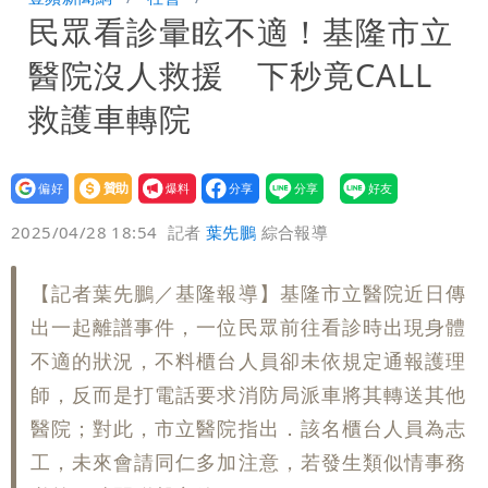
民眾看診暈眩不適！基隆市立
驚：戰局變五五波
兆基風暴｜前董座李建成遭檢調約談！最
醫院沒人救援 下秒竟CALL
快今晚移送
明金成離世留下雙胞胎 4歲兒與老師一
救護車轉院
段對話催淚！
蔣萬安民調只贏5％「現任優勢去哪？」
設為
贊助
我要
她嘆：真的該緊張
慈濟遭詐10.6億！網紅揪聲明「疑點重
偏好
壹蘋
爆料
2025/04/28 18:54
記者
葉先鵬
綜合報導
重」 1細節避而不談
97萬網紅「肥大叔」驚傳猝逝！最後身
【記者葉先鵬／基隆報導】基隆市立醫院近日傳
影曝 網驚覺不對
泰國校園爆槍響！2師中彈亡20人傷 槍
出一起離譜事件，一位民眾前往看診時出現身體
手疑學生
不適的狀況，不料櫃台人員卻未依規定通報護理
師，反而是打電話要求消防局派車將其轉送其他
醫院；對此，市立醫院指出．該名櫃台人員為志
工，未來會請同仁多加注意，若發生類似情事務