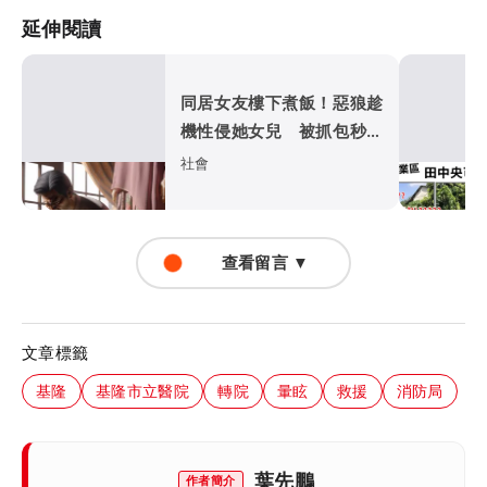
延伸閱讀
同居女友樓下煮飯！惡狼趁
機性侵她女兒 被抓包秒跪
大腿求情
社會
查看留言 ▼
文章標籤
基隆
基隆市立醫院
轉院
暈眩
救援
消防局
葉先鵬
作者簡介