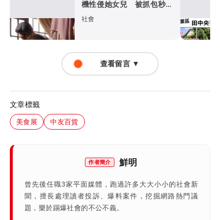
機性侵她女兒 被抓包秒跪
大腿求情
社會
查看留言 ▼
文章標籤
美食展
中友百貨
鮮明
作者簡介
曾先後任職3家平面媒體，跑過許多大大小小的社會新
聞，擅長處理讀者投訴、爆料案件，挖掘網路熱門議
題，樂於踢爆社會的不公不義。