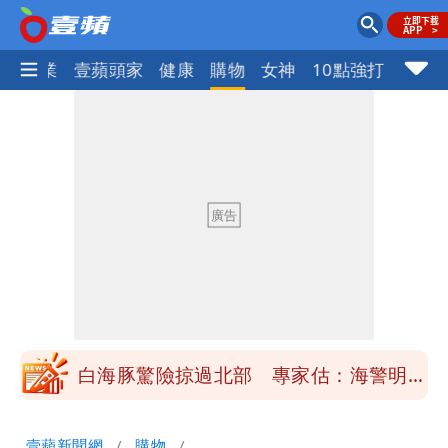
指標企業
壹蘋頭家
健康
購物
女神
10點強打
「楊承勳」名字終於公開！被害人父淚喊
「終於能交代」 捐500萬獎學金延續愛
白海豚颱風逼近！鄭明典示警「恐遇黑潮
變強」 路徑分歧藏警訊：不利強度維持
高希均辭世享耆壽90歲 畢生推動閱讀
與進步觀念
內馬爾開到「寶可夢神包」後徹底入坑
砸重金再買一整桌卡盒
白海豚驚險掠過北部 專家估：海警明發
布 陸警可能相對低
「楊承勳」名字終於公開！被害人父淚喊
壹蘋新聞網
購物