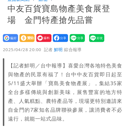
中友百貨寶島物產美食展登
「終於能交代」 捐500萬獎學金延續愛
白海豚颱風逼近！鄭明典示警「恐遇黑潮
場 金門特產搶先品嘗
變強」 路徑分歧藏警訊：不利強度維持
設為
贊助
我要
偏好
壹蘋
爆料
2025/04/28 20:00
記者
鮮明
綜合報導
【記者鮮明／台中報導】喜愛台灣各地特色美食
與物產的民眾有福了！台中中友百貨即日起至
5/11盛大舉辦「寶島美食物產展」，集結35家
全台多樣傳統與創新美味，展售豐富的地方特
產、人氣糕點、農特產品等，現場更特別邀請來
自金門的7家知名品牌聯袂參展，讓消費者不必
遠行，就能一站式品味。