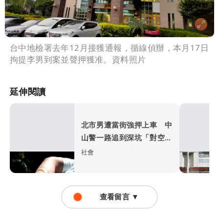
台中地檢署去年12月接獲通報，循線偵辦，本月17日
拘提李男到案並聲押獲准。資料照片
延伸閱讀
北市男遭當街強押上車 中
山警一路追到深坑「對空開
3槍」救人
社會
查看留言 ▼