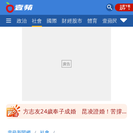
生活
政治
社會
國際
財經股市
體育
壹蘋民調
火
郭董快看！ 曾馨瑩套「桃紅馬甲」飆舞
超火辣
8旬翁颱風後巡菜園疑跌落溪中失蹤 警
消搜一夜深潭尋獲已亡
陳佩琪爆柯文哲接觸過疫苗掮客 最終放
棄原因曝光
方志友、楊銘威離婚 恩師5個月前早露
口風
方志友24歲奉子成婚 昆凌證婚！苦撐
11年離婚收場
郭董快看！ 曾馨瑩套「桃紅馬甲」飆舞
壹蘋新聞網
社會