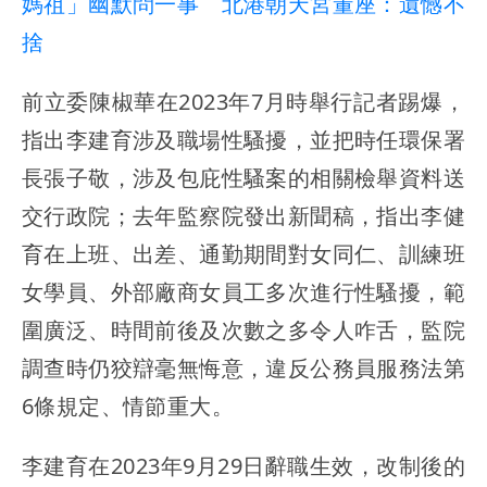
媽祖」幽默問一事 北港朝天宮董座：遺憾不
捨
前立委陳椒華在2023年7月時舉行記者踢爆，
指出李建育涉及職場性騷擾，並把時任環保署
長張子敬，涉及包庇性騷案的相關檢舉資料送
交行政院；去年監察院發出新聞稿，指出李健
育在上班、出差、通勤期間對女同仁、訓練班
女學員、外部廠商女員工多次進行性騷擾，範
圍廣泛、時間前後及次數之多令人咋舌，監院
調查時仍狡辯毫無悔意，違反公務員服務法第
6條規定、情節重大。
李建育在2023年9月29日辭職生效，改制後的