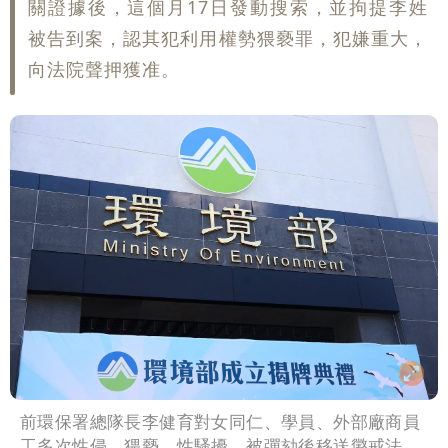
關證據後，這個月17日發動搜索，並拘提李姓
被告到案，認其犯利用權勢猥褻罪，犯嫌重大，
向法院聲押獲准。
前環保署總隊長李健育對女同仁、學員、外部廠商員
工多次性侵、猥褻、性騷擾，被彈劾後移送懲戒法