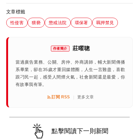
文章標籤
性侵害
猥褻
懲戒法院
環保署
羈押禁見
莊曜聰
作者簡介
當過廣告業務、公關、房仲、外商講師，輔大新聞傳播
系畢業，卻在35歲才重回媒體圈，人生一言難盡，喜歡
跟刁民一起，感受人間煙火氣，社會新聞還是最愛，你
有故事我有筆。
訂閱 RSS
更多文章
|
點擊閱讀下一則新聞