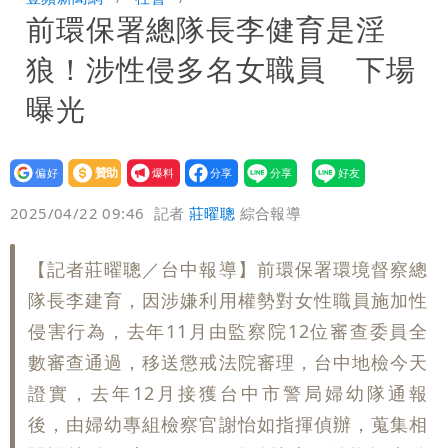
前環保署總隊長李健育是淫
超火辣
8旬翁颱風後巡菜園疑跌落溪中失蹤 警
狼！涉性侵多名女職員 下場
消搜一夜深潭尋獲已亡
曝光
設為
贊助
我要
偏好
壹蘋
爆料
2025/04/22 09:46
記者
莊曜聰
綜合報導
【記者莊曜聰／台中報導】前環保署環境督察總
隊長李建育，因涉嫌利用權勢對女性職員施加性
侵害行為，去年11月由監察院12位審查委員全
數審查通過，移送懲戒法院審理，台中地檢今天
證實，去年12月接獲台中市警局婦幼隊通報
後，由婦幼專組檢察官謝怡如指揮偵辦，蒐集相