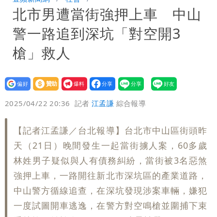
北市男遭當街強押上車 中山
海警機率逾85％
警一路追到深坑「對空開3
槍」救人
設為
贊助
我要
偏好
壹蘋
爆料
2025/04/22 20:36
記者
江孟謙
綜合報導
【記者江孟謙／台北報導】台北市中山區街頭昨
天（21日）晚間發生一起當街擄人案，60多歲
林姓男子疑似與人有債務糾紛，當街被3名惡煞
強押上車，一路開往新北市深坑區的產業道路，
中山警方循線追查，在深坑發現涉案車輛，嫌犯
一度試圖開車逃逸，在警方對空鳴槍並圍捕下束