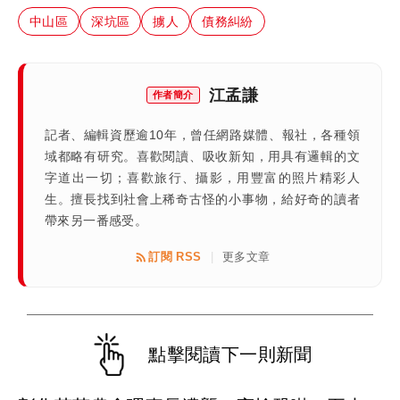
中山區
深坑區
擄人
債務糾紛
江孟謙
作者簡介
記者、編輯資歷逾10年，曾任網路媒體、報社，各種領
域都略有研究。喜歡閱讀、吸收新知，用具有邏輯的文
字道出一切；喜歡旅行、攝影，用豐富的照片精彩人
生。擅長找到社會上稀奇古怪的小事物，給好奇的讀者
帶來另一番感受。
訂閱 RSS
更多文章
|
點擊閱讀下一則新聞