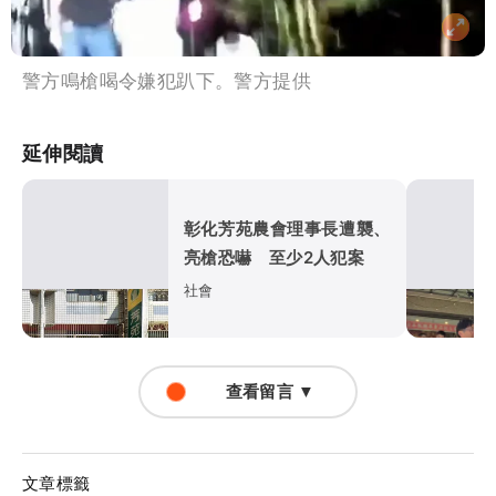
警方鳴槍喝令嫌犯趴下。警方提供
延伸閱讀
彰化芳苑農會理事長遭襲、
亮槍恐嚇 至少2人犯案
社會
查看留言 ▼
文章標籤