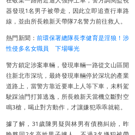
在敬業一路附近遭人強押上車，警方調閱監視
器發現1名男子被帶走，因此立即追查行車路
線，並由所長賴新天帶隊7名警力前往救人。
熱門新聞：
前環保署總隊長李健育是淫狼！涉
性侵多名女職員 下場曝光
警方鎖定涉案車輛，發現車輛一路從文山區開
往新北市深坑，最終發現車輛停於深坑的產業
道路上，當警方靠近要車上人等下車，未料駕
駛踩油門打算逃逸，所長賴新天當機立斷對空
鳴3槍，喝止對方動作，才讓嫌犯乖乖就範。
據了解，31歲陳男疑與林男有債務糾紛，昨
晚夥同2名高姓男子擄人，不過3名嫌犯被帶