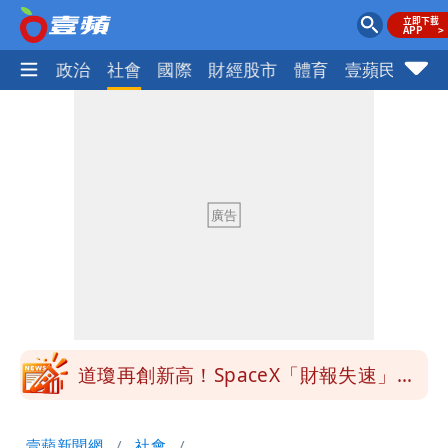
生活
政治
社會
國際
財經股市
體育
壹蘋民調
火
道瓊再創新高！SpaceX「財報失速」蒸
發7兆
白海豚颱風攪局！父親節恐泡湯 專家估
海警機率逾85％
白海豚明恐海警！全台大雨3天「這區下
到紫爆」
伊朗撂話美盟友：快勸川普停手！否則報
復
道瓊再創新高！SpaceX「財報失速」蒸
發7兆
白海豚颱風攪局！父親節恐泡湯 專家估
壹蘋新聞網
社會