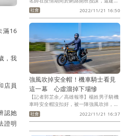
名師在疫情期間於網路開班授課，還建立
一個高級會員群組，向每名會員收費提供
社會
2022/11/21 16:50
個股訊息，由於當時張男尚未取得主管機
關許可，卻經辦證券投資顧問業務，涉犯
《證券投資信託及顧問法》被法辦，台北
滿16
地檢署偵查期間，張男已取得主管機關許
可，成為有牌分析師，他對之前的過失坦
承犯行，檢察官因此給予緩起訴，命他在
歲，我
緩起訴確定後繳交180萬元給公庫。
強風吹掉安全帽！機車騎士看見
和店員
這一幕 心虛溜掉下場慘
【記者郭芷余／高雄報導】楊姓男子騎機
車時安全帽沒扣好，被一陣強風吹掉，遭
後方一輛汽車壓在底盤下，他驚見出事了
辨認她
社會
2022/11/21 16:37
趕緊騎走，再去買一頂安全帽，事後收到
法證明
肇事逃逸罰單3000元，並吊扣駕照3個
月。楊男不滿提起行政訴訟，橋頭地院認