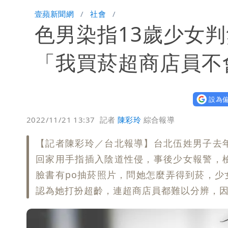
白海豚颱風進逼！北市再放整備假？蔣
壹蘋新聞網
社會
色男染指13歲少女
哈根達斯「買10送12」！超商冰品好康
華語天王遭亂爆私生子 周杰倫無辜捲
「我買菸超商店員不
比政府還有愛！台灣暖捐熊本「1物資
設為偏
這次真的不一樣？南亞科砸3466億拚
2022/11/21 13:37
記者
陳彩玲
綜合報導
連戰二媳罕見發火！砲轟財政部「不負
【記者陳彩玲／台北報導】台北伍姓男子去
獨家｜蕭敬騰「渡邉」日料店慘遇惡房東
回家用手指插入陰道性侵，事後少女報警，
臉書有po抽菸照片，問她怎麼弄得到菸，
10點強打）
苦茶癌油｜威加2老闆交保！採購、中
認為她打扮超齡，連超商店員都難以分辨，因
廉航新規「頭頂置物櫃收費」 網崩潰