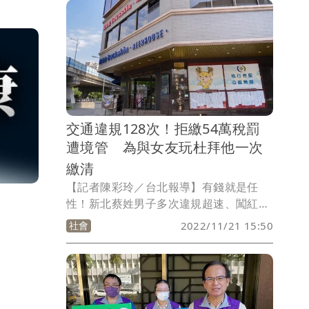
為楊男明知安全帽卡在汽車底盤肇事，卻
擅自離開現場，高市府交通局的處罰合法
合理，判決駁回楊男請求。
交通違規128次！拒繳54萬稅罰
遭境管 為與女友玩杜拜他一次
繳清
【記者陳彩玲／台北報導】有錢就是任
性！新北蔡姓男子多次違規超速、闖紅燈
等被裁罰128次，另欠營業稅、健保費，
社會
2022/11/21 15:50
積欠税罰等費用共54萬元，被限制出境、
出海，去年3月在法務部行政執行署台北
分署催促下，他才辦理分期繳納，但陸續
繳了18萬元後人又開始神隱，直到今年10
月蔡男要和女友出國到杜拜旅遊，才主動