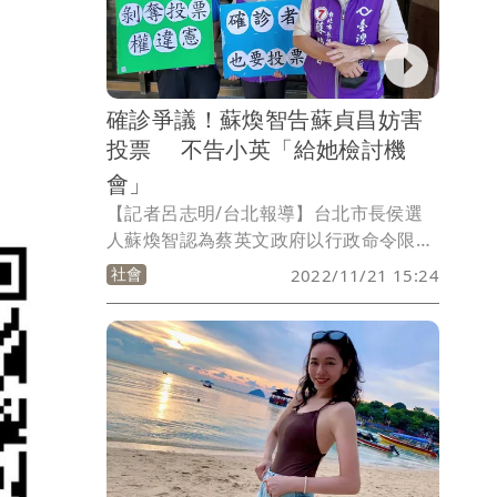
到台北分署繳清所有欠款，解除限制出
境。
確診爭議！蘇煥智告蘇貞昌妨害
投票 不告小英「給她檢討機
會」
【記者呂志明/台北報導】台北市長侯選
人蘇煥智認為蔡英文政府以行政命令限制
染疫者不能投票，剝奪《憲法》保障的公
社會
2022/11/21 15:24
民投票權，今天與桃園市長候選人鄭寶清
聯名，到台北地檢署告發行政院長蘇貞
昌、中選會主委李進勇與防疫指揮官王必
勝等3人涉犯《刑法》妨害投票罪，蘇煥
智強調這次沒有檢舉總統蔡英文，主要是
「給她一個檢討的機會，希望她在未來5
天能懸崖勒馬、改正錯誤」。