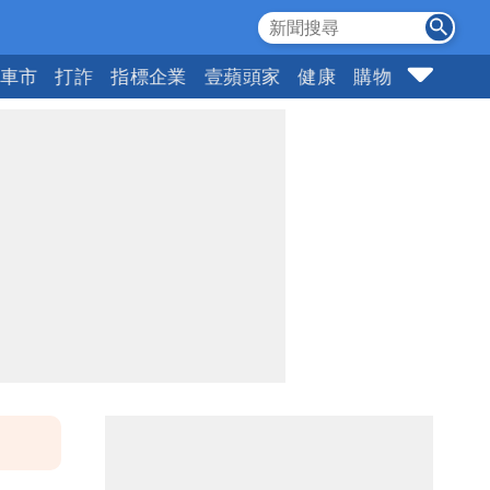
車市
打詐
指標企業
壹蘋頭家
健康
購物
女神
1