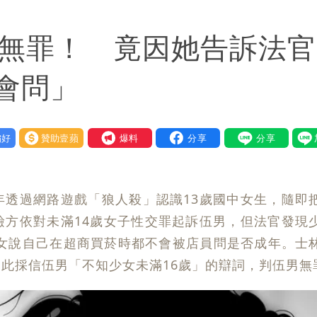
萬安說了
判無罪！ 竟因她告訴法官
快看 思樂冰僅10元
入！杰威爾發聲明怒斥
會問」
」日人讚爆：乾脆給台灣統治
好
贊助壹蘋
我要爆料
先進製程 挑戰擴產魔咒
責任」
年透過網路遊戲「狼人殺」認識13歲國中女生，隨即
！漲租→續約前翻臉→存證信逼遷 Summer火大
檢方依對未滿14歲女子性交罪起訴伍男，但法官發現
少女說自己在超商買菸時都不會被店員問是否成年。士
間商羈押禁見
此採信伍男「不知少女未滿16歲」的辯詞，判伍男無
：上廁所多少？