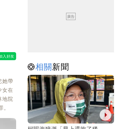
相關
新聞
把她帶
（壹蘋
少女在
林地院
罪。
柯賜海猝逝「早上還吃了稀