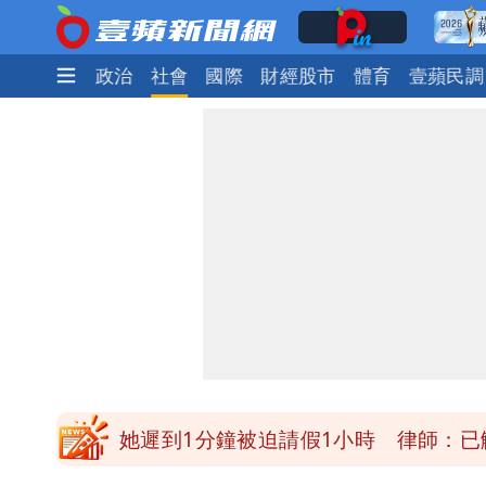
時尚
生活
政治
社會
國際
財經股市
體育
壹蘋民調
白海豚明恐海警！全台大雨3天「這區
白海豚暴風侵襲率曝光！北北基破4成 
不管外資9萬期貨空單 財經網美曝「
疑「破百間日租套房」遭罰25萬 業者
她遲到1分鐘被迫請假1小時 律師：已