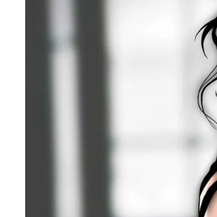
白海豚路徑變了！專家：離台又更近 
3資深房仲遭聲押禁見！士院裁定全交
UNIQLO涼感衣不涼？店員揭「洗標編
國家隊戰績！投資報酬率飆81％ 台積
賴清德「總統級嘲諷」嗆爆盧秀燕！8
70歲姜厚任攜小2輪女友現身！交往原因
駐英台北代表處徵助理 薪資99K！工
白海豚明恐海警！全台大雨3天「這區
白海豚暴風侵襲率曝光！北北基破4成 