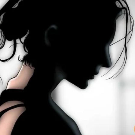
暴風圈逼近岸處
保＋限居
號」藏玄機
電一檔狂賺76億
年總帳一次掀翻
超Man
作內容讓人看傻
下到紫爆」
馬祖60%最高