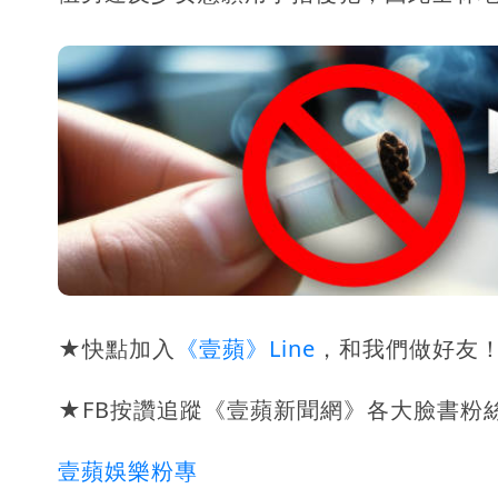
★快點加入
《壹蘋》Line
，和我們做好友
★FB按讚追蹤《壹蘋新聞網》各大臉書粉
壹蘋娛樂粉專