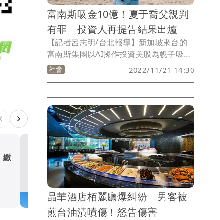
富南斯吸金10億！夏于喬父親判
有罪 投資人再提告結果出爐
【記者呂志明/台北報導】新加坡來台的
富南斯集團以AI操作投資美股為幌子吸
金，誆騙民眾出資，不法獲利高達10億餘
社會
2022/11/21 14:30
元，台北地院日前依違反《銀行法》判藝
人夏于喬的父親夏世紘2年4月徒刑，集團
其餘17名成員各判3年10月到1年不等。1
名羅姓女子投資40多萬元血本無歸，對集
團登記負責人朱禹豪提出詐欺告訴，但台
北地檢署調查後認為無法證明朱男有參與
集團運作，將他不起訴。
 繳
強風吹掉安全帽！機車騎士
這一幕 心虛溜掉下場慘
社會
晶華酒店栢麗廳爆糾紛 男客被
煎台油漬噴傷！怒告傷害