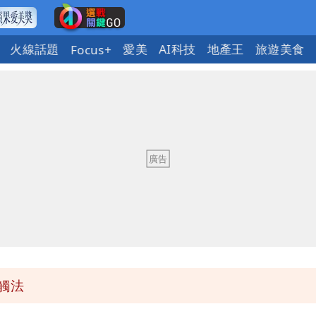
火線話題
愛美
AI科技
地產王
旅遊美食
Focus+
下到紫爆」
馬祖60%最高
台股今年不只5萬點」原因
說話了
觸法