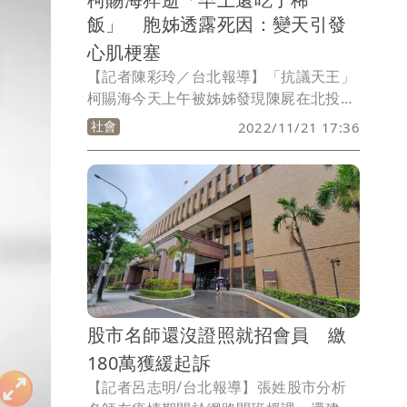
飯」 胞姊透露死因：變天引發
心肌梗塞
【記者陳彩玲／台北報導】「抗議天王」
柯賜海今天上午被姊姊發現陳屍在北投區
建國街廂型車內，法醫下午到殯儀館相驗
社會
2022/11/21 17:36
後，確認無他殺嫌疑，家屬對死因也沒意
見，將發還遺體。柯賜海胞姊下午到士林
地檢署作完筆錄後受訪說，弟弟精神很正
常，「今早還吃一碗稀飯」、「可能這2
天變天，引起心肌梗塞，是自然死亡」。
至於昨天跌倒，柯姊說：「可能是忘記吃
帕金森氏症的藥，導致身體僵硬」。
股市名師還沒證照就招會員 繳
180萬獲緩起訴
【記者呂志明/台北報導】張姓股市分析