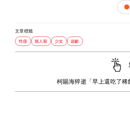
文章標籤
性侵
狼人殺
少女
超齡
柯賜海猝逝「早上還吃了稀