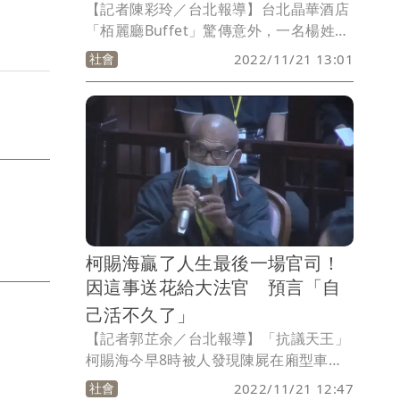
【記者陳彩玲／台北報導】台北晶華酒店
「栢麗廳Buffet」驚傳意外，一名楊姓男
子排隊夾餐時，不慎被煎台濺起的油漬噴
社會
2022/11/21 13:01
傷，氣得控告彭姓女經理及蔡姓煎台男廚
師過失傷害，但事後楊男同意和解撤告，
檢方不起訴結案。
柯賜海贏了人生最後一場官司！
因這事送花給大法官 預言「自
己活不久了」
【記者郭芷余／台北報導】「抗議天王」
柯賜海今早8時被人發現陳屍在廂型車
內，他生前抗議花招多，最有名的是「背
社會
2022/11/21 12:47