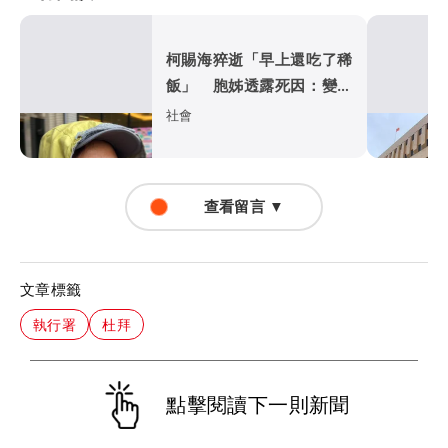
柯賜海猝逝「早上還吃了稀
飯」 胞姊透露死因：變天
引發心肌梗塞
社會
查看留言 ▼
文章標籤
執行署
杜拜
點擊閱讀下一則新聞