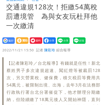
交通違規128次！拒繳54萬稅
入！杰威爾發聲明怒斥
比政府還有愛！台灣暖捐熊本「1物資」
罰遭境管 為與女友玩杜拜他
日人讚爆：乾脆給台灣統治
這次真的不一樣？南亞科砸3466億拚先
一次繳清
進製程 挑戰擴產魔咒
連戰二媳罕見發火！砲轟財政部「不負責
設為
贊助
我要
任」
獨家｜蕭敬騰「渡邉」日料店慘遇惡房
偏好
壹蘋
爆料
2022/11/21 15:50
記者
陳彩玲
綜合報導
東！漲租→續約前翻臉→存證信逼遷
苦茶癌油｜威加2老闆交保！採購、中間
【記者陳彩玲／台北報導】有錢就是任性！新北
Summer火大（壹蘋10點強打）
商羈押禁見
廉航新規「頭頂置物櫃收費」 網崩潰：
蔡姓男子多次違規超速、闖紅燈等被裁罰128
上廁所多少？
白海豚路徑變了！專家：離台又更近 暴
次，另欠營業稅、健保費，積欠税罰等費用共
54萬元，被限制出境、出海，去年3月在法務部
風圈逼近岸處
3資深房仲遭聲押禁見！士院裁定全交保
行政執行署台北分署催促下，他才辦理分期繳
納，但陸續繳了18萬元後人又開始神隱，直到
＋限居
UNIQLO涼感衣不涼？店員揭「洗標編