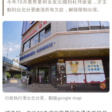
今年10月蔡男要和女友出國到杜拜旅遊，才主
號」藏玄機
國家隊戰績！投資報酬率飆81％ 台積
動到台北分署繳清所有欠款，解除限制出境。
電一檔狂賺76億
賴清德「總統級嘲諷」嗆爆盧秀燕！8年
總帳一次掀翻
70歲姜厚任攜小2輪女友現身！交往原因
超Man
駐英台北代表處徵助理 薪資99K！工作
內容讓人看傻
白海豚明恐海警！全台大雨3天「這區下
到紫爆」
疑「破百間日租套房」遭罰25萬 業者
說話了
行政執行署台北分署。翻攝google map