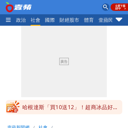
生活
政治
社會
國際
財經股市
體育
壹蘋民調
火
白海豚明恐海警！全台大雨3天「這區下
到紫爆」
疑「破百間日租套房」遭罰25萬 業者
說話了
她遲到1分鐘被迫請假1小時 律師：已
觸法
白海豚颱風進逼！北市再放整備假？蔣萬
安說了
哈根達斯「買10送12」！超商冰品好康
快看 思樂冰僅10元
華語天王遭亂爆私生子 周杰倫無辜捲
壹蘋新聞網
社會