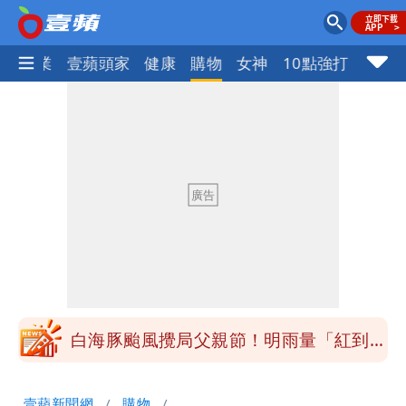
指標企業
壹蘋頭家
健康
購物
女神
10點強打
慈濟被騙10億！陳時中一語成讖 王必
勝：時間久看出睿智
兆基風暴｜前董座李建成今被檢調約談
最快今晚移送北檢複訊
買疫苗被詐10億！她籲慈濟公開說明
捐款人有權知真相
蔡英文變「台東蔡主委」嚇壞一堆人！他
驚：戰局變五五波
白海豚颱風攪局父親節！明雨量「紅到發
紫」
女律師詐慈濟10億 坐擁232公斤黃金仍
壹蘋新聞網
購物