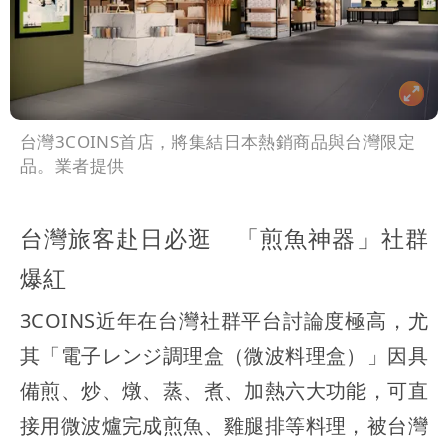
台灣3COINS首店，將集結日本熱銷商品與台灣限定
品。業者提供
台灣旅客赴日必逛 「煎魚神器」社群
爆紅
3COINS近年在台灣社群平台討論度極高，尤
其「電子レンジ調理盒（微波料理盒）」因具
備煎、炒、燉、蒸、煮、加熱六大功能，可直
接用微波爐完成煎魚、雞腿排等料理，被台灣