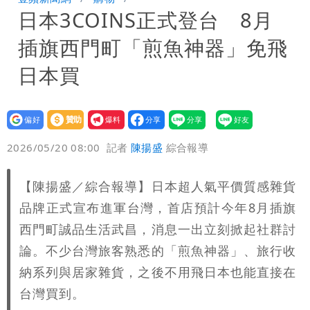
日本3COINS正式登台 8月
接案！同業酸：我輩楷模
明金成離世留下雙胞胎 4歲兒與老師一
插旗西門町「煎魚神器」免飛
段對話催淚
演習登場！搭雙鐵、航班3大注意事項快
日本買
看
慈濟遭詐10.6億！網紅揪聲明「疑點重
設為
贊助
我要
重」 1細節避而不談
蔣萬安民調只贏5％「現任優勢去哪？」
偏好
壹蘋
爆料
2026/05/20 08:00
記者
陳揚盛
綜合報導
媒體人嘆：真的該緊張了
97萬網紅「肥大叔」驚傳猝逝！最後身
【陳揚盛／綜合報導】日本超人氣平價質感雜貨
影曝 網驚覺不對
慈濟被騙10億！陳時中一語成讖 王必
品牌正式宣布進軍台灣，首店預計今年8月插旗
勝：時間久看出睿智
兆基風暴｜前董座李建成今被檢調約談
西門町誠品生活武昌，消息一出立刻掀起社群討
論。不少台灣旅客熟悉的「煎魚神器」、旅行收
最快今晚移送北檢複訊
納系列與居家雜貨，之後不用飛日本也能直接在
台灣買到。