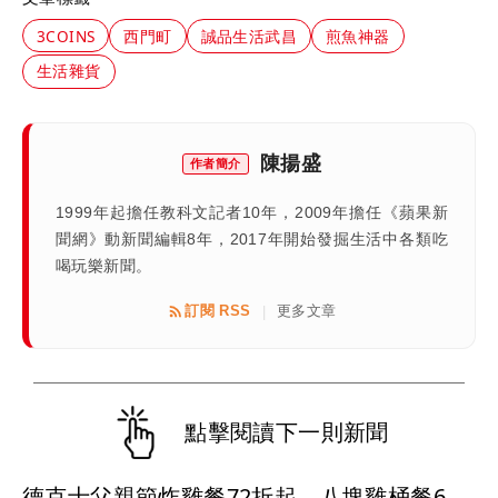
3COINS
西門町
誠品生活武昌
煎魚神器
生活雜貨
陳揚盛
作者簡介
1999年起擔任教科文記者10年，2009年擔任《蘋果新
聞網》動新聞編輯8年，2017年開始發掘生活中各類吃
喝玩樂新聞。
訂閱 RSS
更多文章
|
點擊閱讀下一則新聞
德克士父親節炸雞餐72折起 八塊雞桶餐639元泰式套餐669元