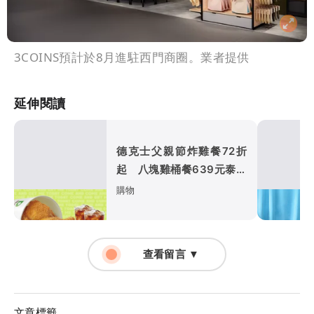
3COINS預計於8月進駐西門商圈。業者提供
延伸閱讀
德克士父親節炸雞餐72折
起 八塊雞桶餐639元泰式
套餐669元
購物
查看留言 ▼
文章標籤