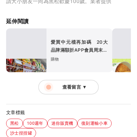
請大小朋友一同為黑松歡慶100歲。業者提供
延伸閱讀
愛買中元檔再加碼 20大
品牌滿額折APP會員周末享
9折
購物
查看留言 ▼
文章標籤
黑松
100週年
迷你販賣機
復刻運輸小車
沙士捏捏罐