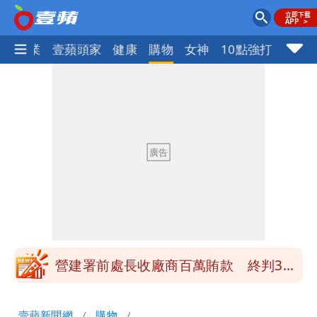
指標企業
壹蘋頭家
健康
購物
女神
10點強打
高鐵「半導體列車」開跑！1招可拿優惠
券
慈濟買BNT遭詐10億元 蔡英文：政府
很多謹慎判斷當時未被理解
買BNT疫苗被詐10億元 慈濟3點聲明：
不排除民事訴訟求償
「陳時中怎麼有臉發文」 李明璇：讓詐
團有機會詐騙慈濟的就是民進黨
營建署前處長收廠商百萬賄款 終判3年
8月將入監
高鐵「半導體列車」開跑！1招可拿優惠
壹蘋新聞網
購物