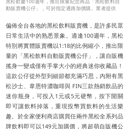
黑松歡慶100週年，推出限量紀念商品「黑松飲料自
動販賣機公仔」，可於指定通路加價購。業者提供
偏佈全台各地的黑松飲料販賣機，是許多民眾
日常生活中的熟悉景象。適逢100週年，黑松
特別將實體販賣機以1:18的比例縮小，推出限
量的「黑松飲料自動販賣機公仔」，讓自販機
搖身一變成僅有手掌大小的經典迷你收藏品！
這款公仔從外型到細節都充滿巧思，內附有黑
松沙士、韋恩特濃咖啡與 FIN三款熱銷飲品的
迷你瓶身，可投入1元或5元硬幣，按下開關
即可讓飲料掉落，重現投幣買飲料的生活樂
趣。於全家便利商店購買任兩件黑松全系列品
牌飲料即可以149元加購價，將超萌自販機公