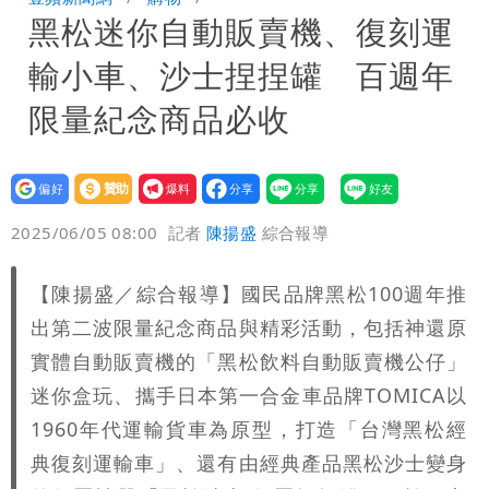
黑松迷你自動販賣機、復刻運
券
慈濟買BNT遭詐10億元 蔡英文：政府
輸小車、沙士捏捏罐 百週年
很多謹慎判斷當時未被理解
限量紀念商品必收
設為
贊助
我要
偏好
壹蘋
爆料
2025/06/05 08:00
記者
陳揚盛
綜合報導
【陳揚盛／綜合報導】國民品牌黑松100週年推
出第二波限量紀念商品與精彩活動，包括神還原
實體自動販賣機的「黑松飲料自動販賣機公仔」
迷你盒玩、攜手日本第一合金車品牌TOMICA以
1960年代運輸貨車為原型，打造「台灣黑松經
典復刻運輸車」、還有由經典產品黑松沙士變身