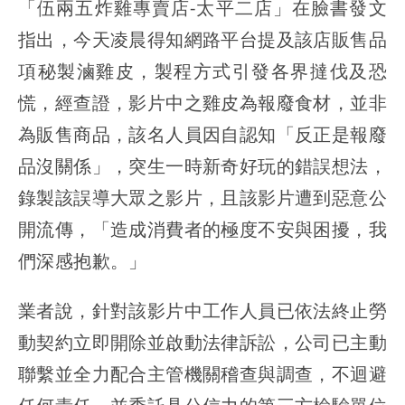
「伍兩五炸雞專賣店-太平二店」在臉書發文
指出，今天凌晨得知網路平台提及該店販售品
項秘製滷雞皮，製程方式引發各界撻伐及恐
慌，經查證，影片中之雞皮為報廢食材，並非
為販售商品，該名人員因自認知「反正是報廢
品沒關係」，突生一時新奇好玩的錯誤想法，
錄製該誤導大眾之影片，且該影片遭到惡意公
開流傳，「造成消費者的極度不安與困擾，我
們深感抱歉。」
業者說，針對該影片中工作人員已依法終止勞
動契約立即開除並啟動法律訴訟，公司已主動
聯繫並全力配合主管機關稽查與調查，不迴避