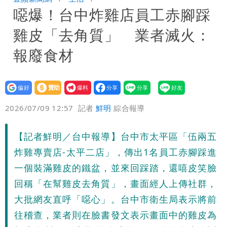
噁爆！台中炸雞店員工赤腳踩
聲押？交保？複訊後揭曉
慈濟買BNT遭詐10億元 蔡英文：政府
雞皮「去角質」 業者滅火：
很多謹慎判斷當時未被理解
抄襲造假當上劍橋大學教授 神鬼級履歷
報廢食材
「攏係假」
設為
贊助
我要
偏好
壹蘋
爆料
2026/07/09 12:57
記者
鮮明
綜合報導
【記者鮮明／台中報導】台中市太平區「伍兩五
炸雞專賣店-太平二店」，傳出1名員工赤腳踩進
一個裝滿雞皮的鐵盆，並來回踩踏，還嘻皮笑臉
回稱「在幫雞皮去角質」，畫面經人上傳社群，
大批網友直呼「噁心」。台中市衛生局表示將前
往稽查，業者則在臉書發文表示畫面中的雞皮為