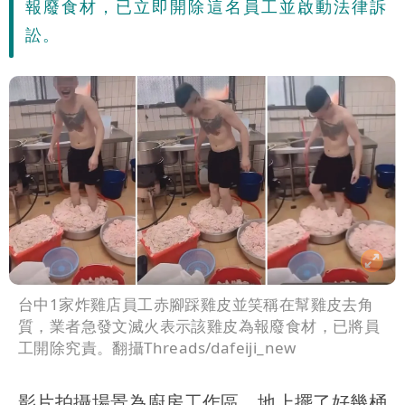
報廢食材，已立即開除這名員工並啟動法律訴
訟。
台中1家炸雞店員工赤腳踩雞皮並笑稱在幫雞皮去角
質，業者急發文滅火表示該雞皮為報廢食材，已將員
工開除究責。翻攝Threads/dafeiji_new
影片拍攝場景為廚房工作區，地上擺了好幾桶