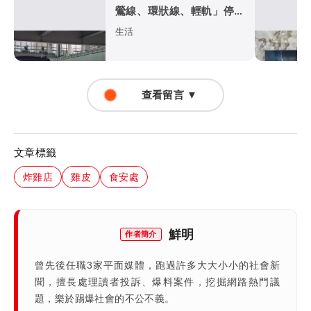
鶯線、環狀線、輕軌」停駛
條件一次看
生活
查看留言 ▼
文章標籤
炸雞店
雞皮
食安處
鮮明
作者簡介
曾先後任職3家平面媒體，跑過許多大大小小的社會新
聞，擅長處理讀者投訴、爆料案件，挖掘網路熱門議
題，樂於踢爆社會的不公不義。