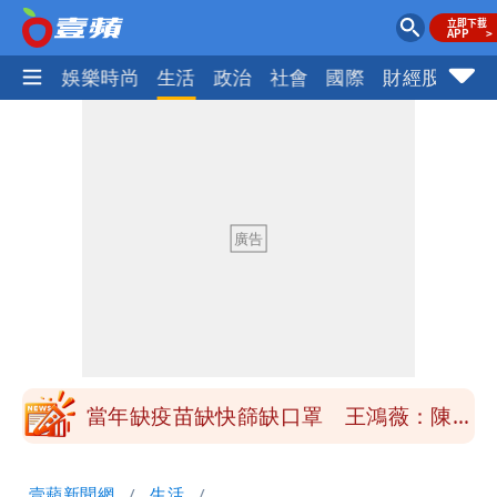
熱門
娛樂時尚
生活
政治
社會
國際
財經股市
體
慈濟買BNT遭詐10億元 蔡英文：政府
很多謹慎判斷當時未被理解
抄襲造假當上劍橋大學教授 神鬼級履歷
「攏係假」
陳時中給沈伯洋「3個建議」：別因選市
長變猙獰，否則就跟對手一樣
「慈濟別想躲在受害者3字後面」 她：
10.6億顧問費決策過程在哪
當年缺疫苗缺快篩缺口罩 王鴻薇：陳時
中哪來勇氣要別人道歉
兆基風暴！前董座李建成移送北檢 是否
壹蘋新聞網
生活