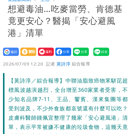
想避毒油…吃麥當勞、肯德基
8校停課不停班
竟更安心？醫揭「安心避風
港」清單
設為
贊助
我要
偏好
壹蘋
爆料
2026/07/09 12:20
記者
黃詩淳
綜合報導
【黃詩淳／綜合報導】中聯油脂致癌物苯駢芘超
標風波越演越烈，全台增至360家業者受害，不
少知名品牌7-11、王品、饗賓、漢來集團等都
受到波及，不少外食族都哀號還有什麼可以吃？
皮膚科醫師鍾佩宜整理了幾家「安心避風港」清
單，表示平常被嫌不健康的垃圾食物，這幾天竟