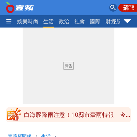
熱門
娛樂時尚
生活
政治
社會
國際
財經股市
體
白海豚降雨注意！10縣市豪雨特報 今
晚至明下午受影響
颱風假來了！連江縣明停班課 竹縣山區
8校停課不停班
穿中國貨內褲逛街「整件掉出裙底」
OL哀號：在同事眼前顏面盡失
「我是台灣人」胸章竟是中國製
Cheap：愛台灣只是發財的口號
白海豚降雨注意！10縣市豪雨特報 今
晚至明下午受影響
颱風假來了！連江縣明停班課 竹縣山區
壹蘋新聞網
生活