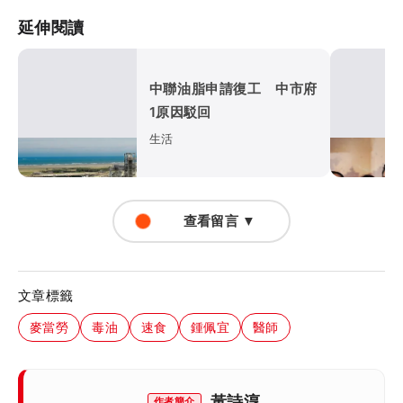
延伸閱讀
中聯油脂申請復工 中市府
1原因駁回
生活
查看留言 ▼
文章標籤
麥當勞
毒油
速食
鍾佩宜
醫師
黃詩淳
作者簡介