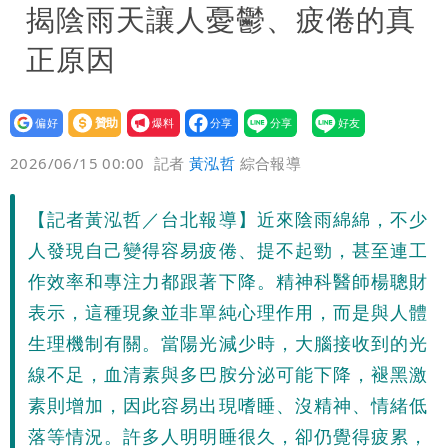
揭陰雨天讓人憂鬱、疲倦的真
正原因
設為
贊助
我要
偏好
壹蘋
爆料
2026/06/15 00:00
記者
黃泓哲
綜合報導
【記者黃泓哲／台北報導】近來陰雨綿綿，不少
人發現自己變得容易疲倦、提不起勁，甚至連工
作效率和專注力都跟著下降。精神科醫師楊聰財
表示，這種現象並非單純心理作用，而是與人體
生理機制有關。當陽光減少時，大腦接收到的光
線不足，血清素與多巴胺分泌可能下降，褪黑激
素則增加，因此容易出現嗜睡、沒精神、情緒低
落等情況。許多人明明睡很久，卻仍覺得疲累，