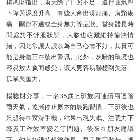
楊聰財指出，雨天除了日照不足，還伴隨氣壓
下降與濕度升高，有些人會出現頭痛、肩頸痠
痛、關節不適或全身無力等症狀。當身體長時
間處於不舒服狀態，大腦也較難維持愉快情
緒，因此常讓人誤以為自己心情不好，其實可
能是身體正在發出警訊。此外，灰暗的環境也
容易放大負面感受，讓人更容易聯想到失落、
孤單與壓力。
楊聰財分享，一名35歲上班族因連續兩週陰
雨天氣，逐漸停止原本的晨跑習慣，下班後也
只想待在家滑手機，結果出現失眠、注意力下
降及工作效率變差等問題。後來在朋友建議
下，他開始維持規律作息，每天固定散步、把