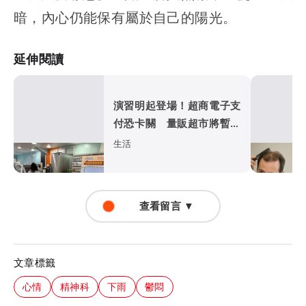
暗，內心仍能保有屬於自己的陽光。
延伸閱讀
演習明起登場！超商電子支
付恐卡關 量販超市將暫停
營業
生活
查看留言 ▼
文章標籤
心情
精神科
下雨
鬱悶