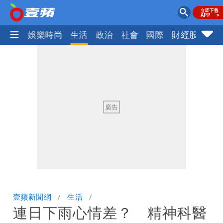
熱門
娛樂時尚
生活
政治
社會
國際
財經股市
體
壹蘋新聞網
生活
連日下雨心情差？ 精神科醫