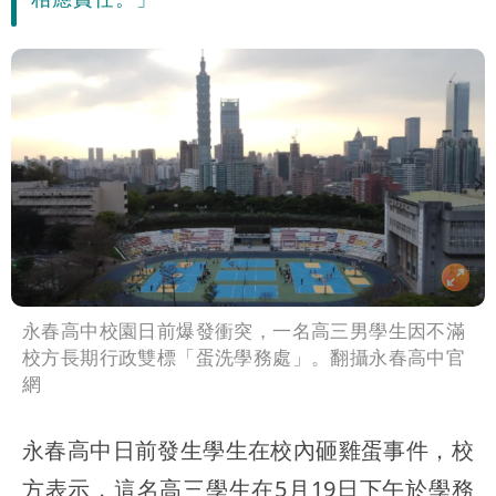
號」藏玄機
國家隊戰績！投資報酬率飆81％ 台積
電一檔狂賺76億
賴清德「總統級嘲諷」嗆爆盧秀燕！8年
總帳一次掀翻
70歲姜厚任攜小2輪女友現身！交往原因
超Man
駐英台北代表處徵助理 薪資99K！工作
內容讓人看傻
白海豚明恐海警！全台大雨3天「這區下
到紫爆」
疑「破百間日租套房」遭罰25萬 業者
永春高中校園日前爆發衝突，一名高三男學生因不滿
校方長期行政雙標「蛋洗學務處」。翻攝永春高中官
說話了
網
永春高中日前發生學生在校內砸雞蛋事件，校
方表示，這名高三學生在5月19日下午於學務