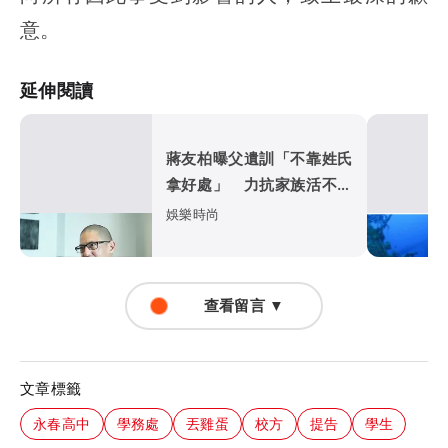
意。
延伸閱讀
蔣友柏曝父遺訓「不靠姓氏
拿好處」 力抗家族活不過
50歲魔咒
娛樂時尚
查看留言 ▼
文章標籤
永春高中
學務處
丟雞蛋
校方
提告
學生