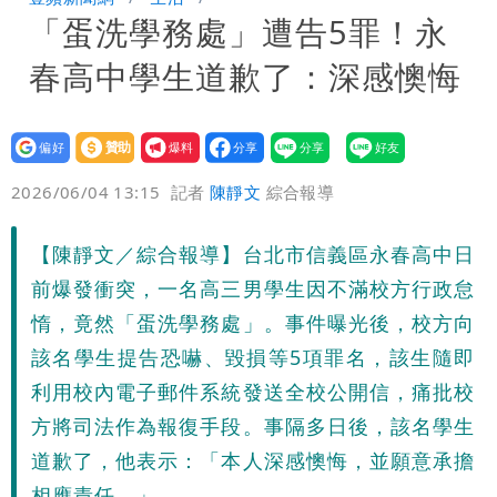
「蛋洗學務處」遭告5罪！永
入！杰威爾發聲明怒斥
比政府還有愛！台灣暖捐熊本「1物資」
春高中學生道歉了：深感懊悔
日人讚爆：乾脆給台灣統治
這次真的不一樣？南亞科砸3466億拚先
進製程 挑戰擴產魔咒
連戰二媳罕見發火！砲轟財政部「不負責
設為
贊助
我要
偏好
壹蘋
爆料
2026/06/04 13:15
記者
陳靜文
綜合報導
任」
獨家｜蕭敬騰「渡邉」日料店慘遇惡房
東！漲租→續約前翻臉→存證信逼遷
苦茶癌油｜威加2老闆交保！採購、中間
【陳靜文／綜合報導】台北市信義區永春高中日
前爆發衝突，一名高三男學生因不滿校方行政怠
Summer火大（壹蘋10點強打）
商羈押禁見
廉航新規「頭頂置物櫃收費」 網崩潰：
惰，竟然「蛋洗學務處」。事件曝光後，校方向
該名學生提告恐嚇、毀損等5項罪名，該生隨即
上廁所多少？
白海豚路徑變了！專家：離台又更近 暴
利用校內電子郵件系統發送全校公開信，痛批校
風圈逼近岸處
3資深房仲遭聲押禁見！士院裁定全交保
方將司法作為報復手段。事隔多日後，該名學生
道歉了，他表示：「本人深感懊悔，並願意承擔
＋限居
UNIQLO涼感衣不涼？店員揭「洗標編
相應責任。」