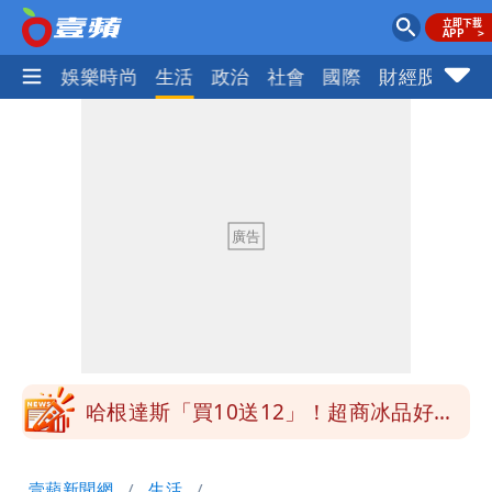
熱門
娛樂時尚
生活
政治
社會
國際
財經股市
體
白海豚明恐海警！全台大雨3天「這區下
到紫爆」
疑「破百間日租套房」遭罰25萬 業者
說話了
她遲到1分鐘被迫請假1小時 律師：已
觸法
白海豚颱風進逼！北市再放整備假？蔣萬
安說了
哈根達斯「買10送12」！超商冰品好康
快看 思樂冰僅10元
華語天王遭亂爆私生子 周杰倫無辜捲
壹蘋新聞網
生活