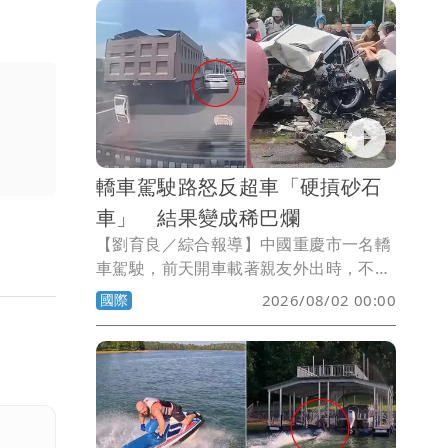
度南北雙旅「全旅動員」、疊加14天教育
召集，以及「行動網路降速演練」 驗證
政府應變及民眾備援能力。
轎車駕駛路怒反超車「硬摃砂石
車」 結果變成稀巴爛
【劉育良／綜合報導】中國重慶市一名轎
車駕駛，前天開車載著親友外出時，不滿
一輛砂石車突然切換車道擋路，立即決定
國際
2026/08/02 00:00
反超回來，結果馬上被砂石車撞得支離破
碎，所幸車上人員都沒有生命危險。