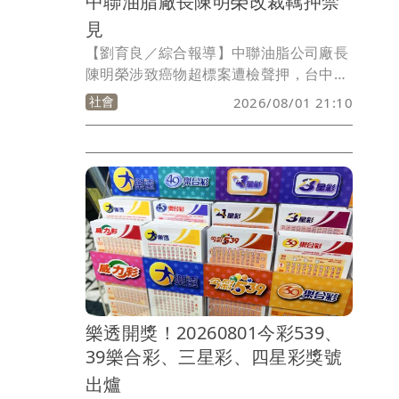
中聯油脂廠長陳明榮改裁羈押禁
見
【劉育良／綜合報導】中聯油脂公司廠長
陳明榮涉致癌物超標案遭檢聲押，台中地
院認定他今年5月即透過台糖公司得知苯
社會
2026/08/01 21:10
駢芘超標而未停工，今天改裁收押禁見；
食藥署表示，將請地方政府瞭解情形。
樂透開獎！20260801今彩539、
39樂合彩、三星彩、四星彩獎號
出爐