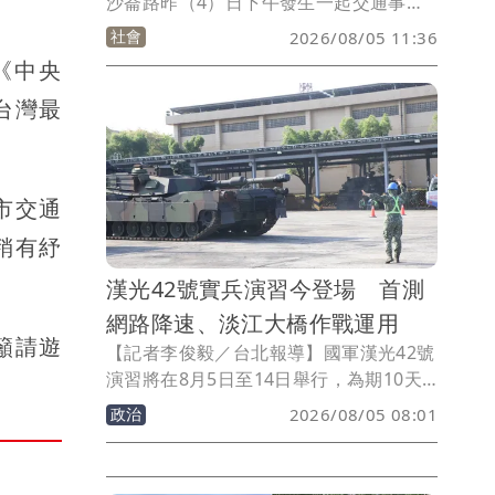
沙崙路昨（4）日下午發生一起交通事
故，一名64歲林姓男子駕駛自小客車違規
社會
2026/08/05 11:36
跨越雙黃線左轉進入賣場停車場，與對向
《中央
直行的48歲潘姓女機車騎士發生碰撞，造
台灣最
成潘女摔車受傷送醫，所幸無生命危險。
警方到場確認雙方酒測值均為0，林男違
規行為依法舉發，詳細肇事原因及責任歸
屬仍待進一步調查釐清。
市交通
稍有紓
漢光42號實兵演習今登場 首測
網路降速、淡江大橋作戰運用
籲請遊
【記者李俊毅／台北報導】國軍漢光42號
演習將在8月5日至14日舉行，為期10天9
夜。演習重點包括，「M1A2T戰車首次投
政治
2026/08/05 08:01
入漢光驗證」、「淡江大橋5月通車，軍
方首度實施阻絕演練」、「濱海作戰指揮
部7/1成立，接受漢光實戰化驗證」、首