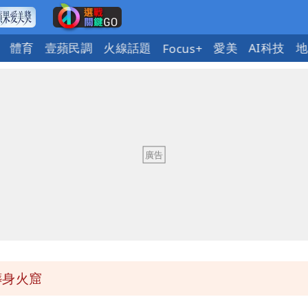
體育
壹蘋民調
火線話題
愛美
AI科技
地
Focus+
不存在 再度被嗆：李白、杜甫用鮮卑文寫詩？
送員收益變化
「終於能交代」 捐500萬獎學金延續愛
本人回應了
葬身火窟