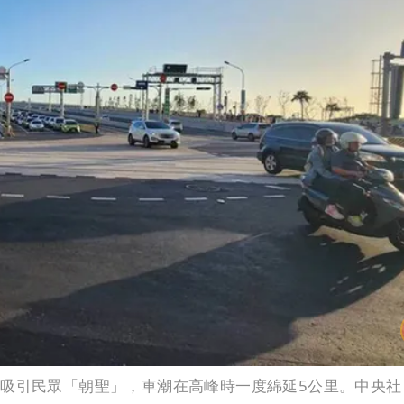
，吸引民眾「朝聖」，車潮在高峰時一度綿延5公里。中央社