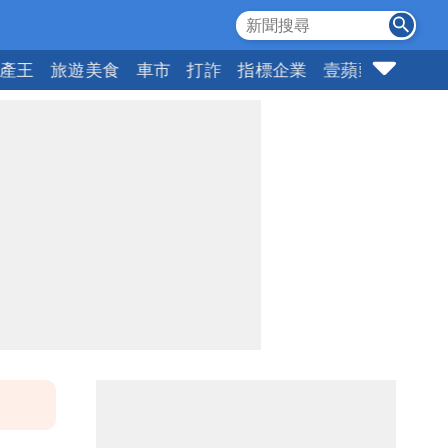
產王
旅遊美食
車市
打詐
指標企業
壹蘋頭家
健康