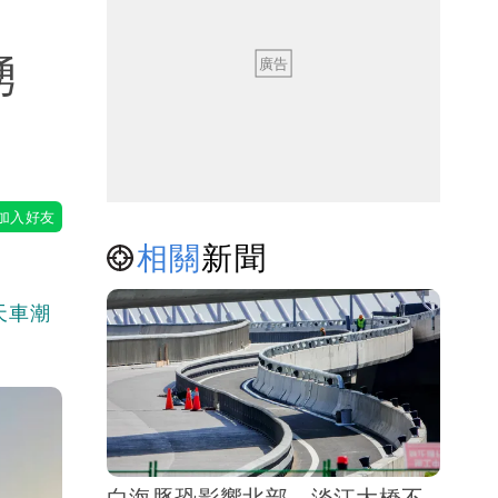
湧
相關
新聞
天車潮
白海豚恐影響北部 淡江大橋不