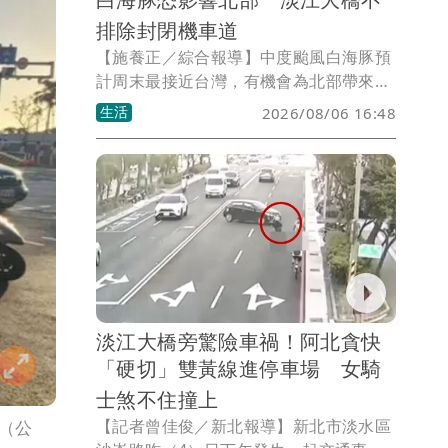
排除封閉機車道
【施養正／綜合報導】中度颱風白海豚預
計周末最接近台灣，有機會為北部帶來強
風。交通部公路局公告表示，新北市淡江
生活
2026/08/06 16:48
大橋不排除自8月8日起，針對機車道、人
行/自行車道，實施預警性封閉管制或改
道宣導。
淡江大橋旁驚險車禍！阿北貪快
「硬切」雙黃線進停車場 女騎
士煞不住撞上
【記者曾佳俊／新北報導】新北市淡水區
（公