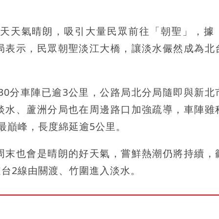
天天氣晴朗，吸引大量民眾前往「朝聖」，據
局表示，民眾朝聖淡江大橋，讓淡水儼然成為北
時30分車陣已逾3公里，公路局北分局隨即與新北
淡水、蘆洲分局也在周邊路口加強疏導，車陣雖
最巔峰，長度綿延逾5公里。
周末也會是晴朗的好天氣，嘗鮮熱潮仍將持續，
台2線由關渡、竹圍進入淡水。