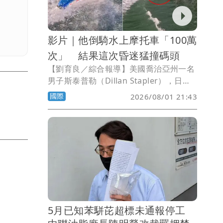
影片｜他倒騎水上摩托車「100萬
次」 結果這次昏迷猛撞碼頭
【劉育良／綜合報導】美國喬治亞州一名
男子斯泰普勒（Dillan Stapler），日前
與朋友們一起騎乘水上摩托車時，秀了一
國際
2026/08/01 21:43
手「倒著騎」的特技，想不到竟然騎到直
接撞向碼頭，所幸朋友即時救援，他雖然
受傷但已無大礙。
5月已知苯駢芘超標未通報停工