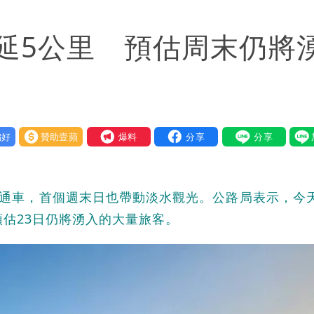
歲零修圖真實狀態曝光
延5公里 預估周末仍將
貓空纜車、小巨蛋全面戒備
不存在 再度被嗆：李白、杜甫用鮮卑文寫詩？
送員收益變化
好
贊助壹蘋
我要爆料
式通車，首個週末日也帶動淡水觀光。公路局表示，今
預估23日仍將湧入的大量旅客。