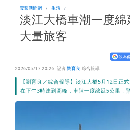
王祖賢息影22年罕見現身機場 59
壹蘋新聞網
生活
淡江大橋車潮一度綿
白海豚颱風影響！北捷活動延期一週 
苦苓拋震撼中國歷史言論！指唐朝根本
大量旅客
外送專法上路滿2週！Uber Eats曝外
設為偏
2026/05/17 20:26
記者
劉育良
綜合報導
【劉育良／綜合報導】淡江大橋5月12日正
在下午3時達到高峰，車陣一度綿延5公里，