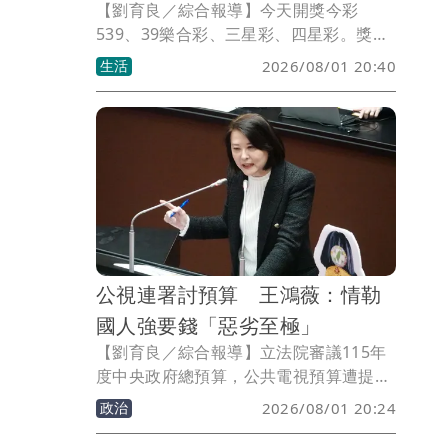
【劉育良／綜合報導】今天開獎今彩
539、39樂合彩、三星彩、四星彩。獎號
如有誤植，請以開獎單位公告為準。
生活
2026/08/01 20:40
公視連署討預算 王鴻薇：情勒
國人強要錢「惡劣至極」
【劉育良／綜合報導】立法院審議115年
度中央政府總預算，公共電視預算遭提案
凍刪逾10億元，公視、小公視及公視台語
政治
2026/08/01 20:24
台等發起「公視是全體國民的公視，籲請