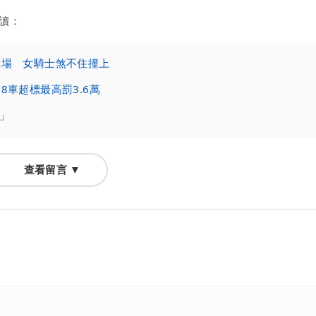
讀：
車場 女騎士煞不住撞上
車超標最高罰3.6萬
」
查看留言 ▼