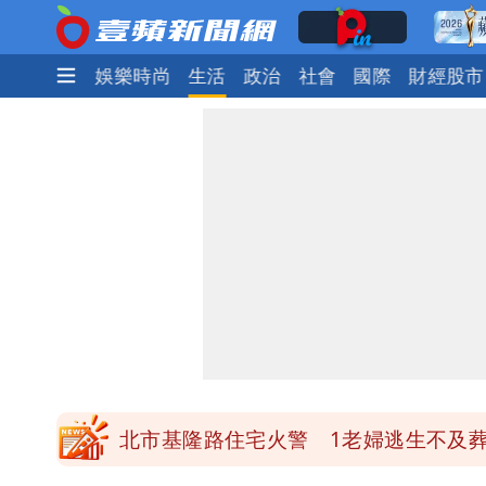
焦點
熱門
娛樂時尚
生活
政治
社會
國際
財經股市
苦苓拋震撼中國歷史言論！指唐朝根本
外送專法上路滿2週！Uber Eats曝外
「楊承勳」名字終於公開！被害人父淚喊
徐佳青遭疑「5年爽花2300萬公帑」 
北市基隆路住宅火警 1老婦逃生不及