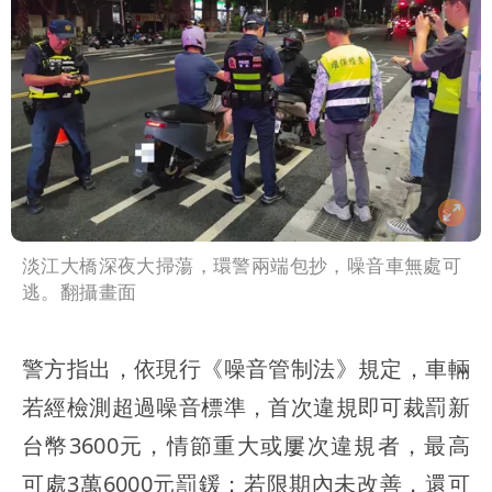
淡江大橋深夜大掃蕩，環警兩端包抄，噪音車無處可
逃。翻攝畫面
警方指出，依現行《噪音管制法》規定，車輛
若經檢測超過噪音標準，首次違規即可裁罰新
台幣3600元，情節重大或屢次違規者，最高
可處3萬6000元罰鍰；若限期內未改善，還可